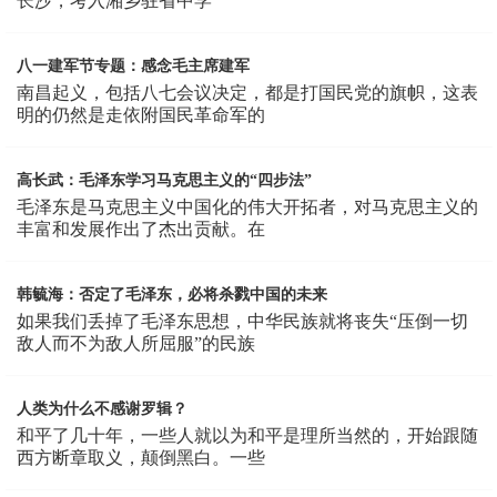
长沙，考入湘乡驻省中学
八一建军节专题：感念毛主席建军
南昌起义，包括八七会议决定，都是打国民党的旗帜，这表
明的仍然是走依附国民革命军的
高长武：毛泽东学习马克思主义的“四步法”
毛泽东是马克思主义中国化的伟大开拓者，对马克思主义的
丰富和发展作出了杰出贡献。在
韩毓海：否定了毛泽东，必将杀戮中国的未来
如果我们丢掉了毛泽东思想，中华民族就将丧失“压倒一切
敌人而不为敌人所屈服”的民族
人类为什么不感谢罗辑？
和平了几十年，一些人就以为和平是理所当然的，开始跟随
西方断章取义，颠倒黑白。一些