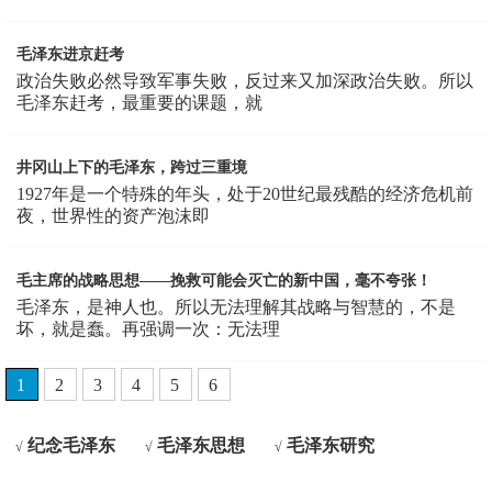
毛泽东进京赶考
政治失败必然导致军事失败，反过来又加深政治失败。所以
毛泽东赶考，最重要的课题，就
井冈山上下的毛泽东，跨过三重境
1927年是一个特殊的年头，处于20世纪最残酷的经济危机前
夜，世界性的资产泡沫即
毛主席的战略思想——挽救可能会灭亡的新中国，毫不夸张！
毛泽东，是神人也。所以无法理解其战略与智慧的，不是
坏，就是蠢。再强调一次：无法理
1
2
3
4
5
6
纪念毛泽东
毛泽东思想
毛泽东研究
√
√
√