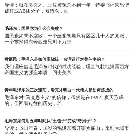
导读：就在袁文才、王佐被冤杀不到一年，特委书记朱昌偕
被打成AB团分子，被错杀，而
毛泽东：国民党为什么会失败？
国民党如果不腐败，一个建党初期只有区区几十人的党派，
一个被撵得东奔西走只剩下万把
黄庭民：毛泽东是如何围绕统一台湾进行对美斗争的？
我们理应借鉴毛泽东时代的成功经验，理直气壮地揭露西方
帝国主义的强盗本质，回击美帝
青年毛泽东的三次迷茫，看完才明白一代伟人是如何炼成的
毛泽东对“马克思主义”的信仰，虽然是在1920年夏天形成
的，但回看过往的历史，若
毛泽东如何用五年时间从“土包子”变成“奇男子”？
导读：1911年春，18岁的毛泽东离开家乡韶山，来到大城市