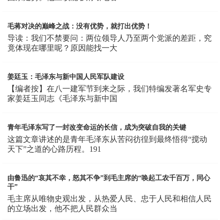
毛蒋对决的巅峰之战：没有优势，就打出优势！
导读：我们不禁要问：两位领导人乃至两个党派的差距，究
竟体现在哪里呢？原因能找一大
姜廷玉：毛泽东与新中国人民军队建设
【编者按】在八一建军节到来之际，我们特编发著名军史专
家姜廷玉同志《毛泽东与新中国
青年毛泽东写了一封改变命运的长信，成为突破自我的关键
这篇文章讲述的是青年毛泽东从苦闷彷徨到最终悟得“搅动
天下”之道的心路历程。191
由鲁迅的“哀其不幸，怒其不争”到毛主席的“唤起工农千百万，同心
干”
毛主席从唯物史观出发，从热爱人民、忠于人民和相信人民
的立场出发，他不把人民群众当