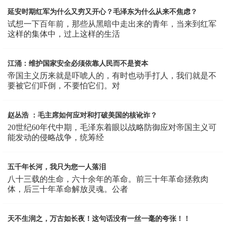
延安时期红军为什么又穷又开心？毛泽东为什么从来不焦虑？
试想一下百年前，那些从黑暗中走出来的青年，当来到红军
这样的集体中，过上这样的生活
江涌：维护国家安全必须依靠人民而不是资本
帝国主义历来就是吓唬人的，有时也动手打人，我们就是不
要被它们吓倒，不要怕它们。对
赵丛浩 ：毛主席如何应对和打破美国的核讹诈？
20世纪60年代中期，毛泽东着眼以战略防御应对帝国主义可
能发动的侵略战争，统筹经
五千年长河，我只为您一人落泪
八十三载的生命，六十余年的革命。前三十年革命拯救肉
体，后三十年革命解放灵魂。公者
天不生润之，万古如长夜！这句话没有一丝一毫的夸张！！