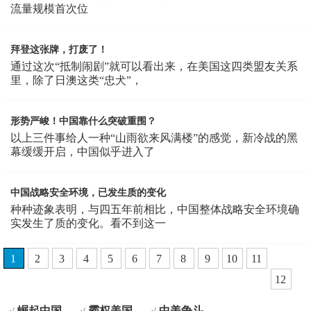
流量规模首次位
拜登这张牌，打废了！
通过这次“抵制闹剧”就可以看出来，在美国这四类盟友关系
里，除了日澳这类“忠犬”，
形势严峻！中国靠什么突破重围？
以上三件事给人一种“山雨欲来风满楼”的感觉，新冷战的黑
幕缓缓开启，中国似乎进入了
中国战略安全环境，已发生质的变化
种种迹象表明，与四五年前相比，中国整体战略安全环境确
实发生了质的变化。看不到这一
1
2
3
4
5
6
7
8
9
10
11
12
崛起中国
霸权美国
中美争斗