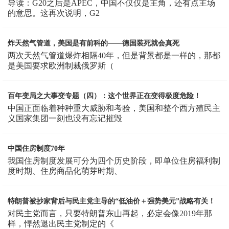
导读：G20之后是APEC，中国不仅仅是主角，还有点主场
的意思。这再次说明，G2
炸天然气管道，美国是有前科的——德国装死就会真死
两次天然气管道爆炸相隔40年，但是背景都是一样的，那都
是美国要求欧洲制裁俄罗斯（
百年变局之大事变专题（四）：这个世界正在变得极度危险！
中国正面临着种种重大威胁和考验，美国和整个西方殖民主
义国家集团一刻也没有忘记摧毁
中国住房制度70年
我国住房制度发展可分为四个历史阶段，即单位住房福利制
度时期、住房商品化萌芽时期、
特朗普被抄家背后与民主党主导的“低油价＋强势美元”战略有关！
对民主党而言，只要特朗普东山再起，必定会像2019年那
样，悍然退出民主党制定的《