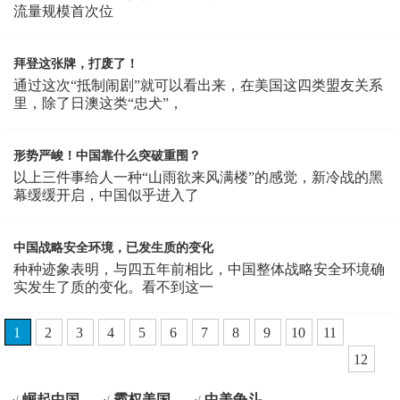
流量规模首次位
拜登这张牌，打废了！
通过这次“抵制闹剧”就可以看出来，在美国这四类盟友关系
里，除了日澳这类“忠犬”，
形势严峻！中国靠什么突破重围？
以上三件事给人一种“山雨欲来风满楼”的感觉，新冷战的黑
幕缓缓开启，中国似乎进入了
中国战略安全环境，已发生质的变化
种种迹象表明，与四五年前相比，中国整体战略安全环境确
实发生了质的变化。看不到这一
1
2
3
4
5
6
7
8
9
10
11
12
崛起中国
霸权美国
中美争斗