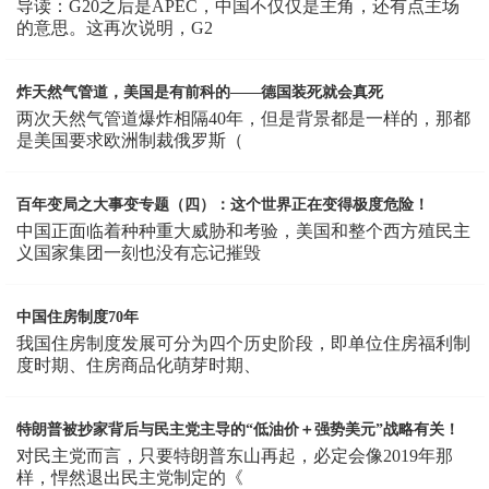
导读：G20之后是APEC，中国不仅仅是主角，还有点主场
的意思。这再次说明，G2
炸天然气管道，美国是有前科的——德国装死就会真死
两次天然气管道爆炸相隔40年，但是背景都是一样的，那都
是美国要求欧洲制裁俄罗斯（
百年变局之大事变专题（四）：这个世界正在变得极度危险！
中国正面临着种种重大威胁和考验，美国和整个西方殖民主
义国家集团一刻也没有忘记摧毁
中国住房制度70年
我国住房制度发展可分为四个历史阶段，即单位住房福利制
度时期、住房商品化萌芽时期、
特朗普被抄家背后与民主党主导的“低油价＋强势美元”战略有关！
对民主党而言，只要特朗普东山再起，必定会像2019年那
样，悍然退出民主党制定的《