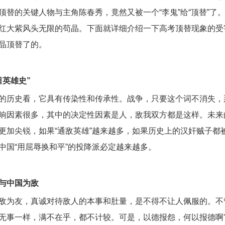
顶替的关键人物与主角陈春秀，竟然又被一个“李鬼”给“顶替”了
红大紫风头无限的苟晶。下面就详细介绍一下高考顶替现象的受
晶顶替了的。
日英雄史”
的历史看，它具有传染性和传承性。战争，只要这个词不消失，
响因素很多，其中的决定性因素是人，敌我双方都是这样。未来
更加尖锐，如果“通敌英雄”越来越多，如果历史上的汉奸贼子都
中国“用屈辱换和平”的投降派必定越来越多。
与中国为敌
敌为友，真诚对待敌人的本事和肚量，是不得不让人佩服的。不
无事一样，满不在乎，都不计较。可是，以德报怨，何以报德啊