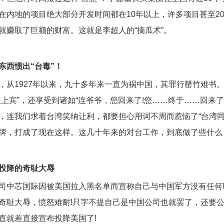
在内地的项目绝大部分开发时间都在10年以上，许多项目甚至2
就赚取了巨额的财富。这就是李超人的“摘瓜术”。
东西惯出“台毒”！
，从1927年以来，九十多年来一直为祸中国，其罪行罄竹难书
上宾”，还享受到诸如“连爷爷，您回来了!您……终于……回来了
，连我们求着台湾笑纳让利，都要担心用词不周而惹恼了“台湾同
牌，打成了现在这样。这几十年来的对台工作，到底做了些什么
投降的奇耻大辱
司中芯国际因被美国拉入黑名单而宣称自己与中国军方没有任何
奇耻大辱，愤怒难耐!只字不提自己是中国公司也就罢了，还要
直就差直接宣布投降美国了!