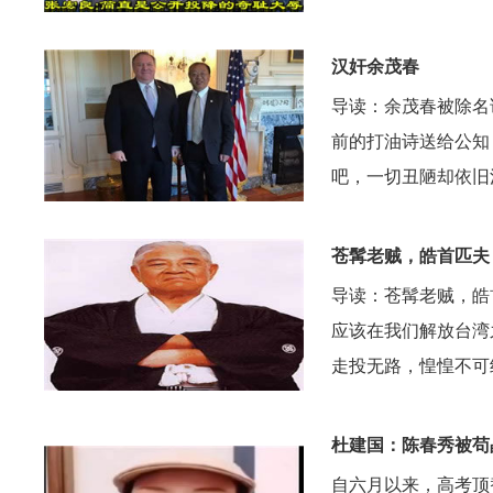
汉奸余茂春
导读：余茂春被除名
前的打油诗送给公知
吧，一切丑陋却依旧
苍髯老贼，皓首匹夫
导读：苍髯老贼，皓
应该在我们解放台湾
走投无路，惶惶不可
杜建国：陈春秀被苟
自六月以来，高考顶