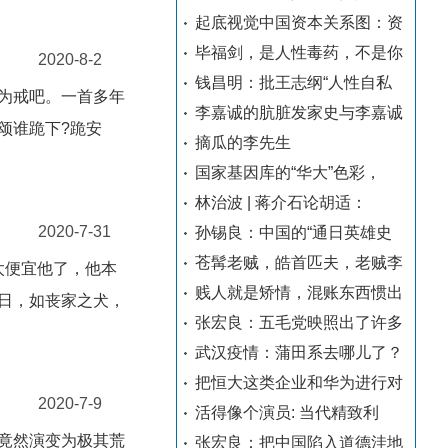
起底视觉中国资本关系图：资
毕福剑，是人性毒药，不是你
2020-8-2
钱昌明：批王志纲“人性自私
为戒吧。一首多年
李嘉诚的肮脏发家史与李嘉诚
颂谁跪下?跪安
摘瓜的李先生
国家基因库的“华大”色彩，
林治波 | 蒋介石论胡适：
2020-7-31
孙锡良：中国的“通日英雄史
苍髯老贼，皓首匹夫，老贼李
太便宜他了，他本
贱人就是矫情，混账东西惯出
日，如丧家之犬，
张宏良：五毛党映照出了许多
武汉疫情：蒲田系去哪儿了？
把恒大这类企业和华为进行对
2020-7-9
活得像个演员: 当代精致利
竟然演变为极其荒
张宏良：把中国陷入道德洼地