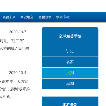
领袖未来
商业地立
生物战争
学者专栏
2020-10-7
全球精英学院
退。“红二代”，
么样的班? 我们的
讲史
名家
2020-10-4
批判
不论本质，大力宣
思潮
性”，起到“扬私抑
人生观。
本栏最新