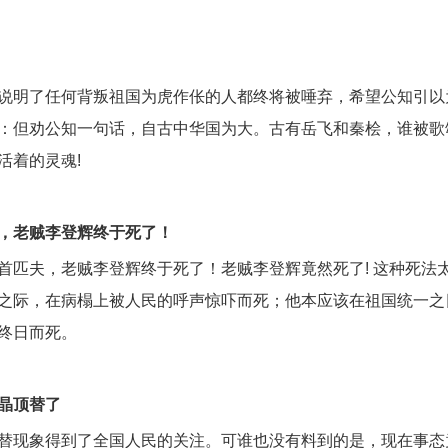
说明了任何背叛祖国为虎作伥的人都终将被唾弃，希望公知引以
：但劝公知一句话，自古中华国为大。古有岳飞和秦桧，谁被歌
活着的灵魂!
，老贼李登辉终于死了！
首匹夫，老贼李登辉终于死了！老贼李登辉竟然死了! 这种死法
之际，在病榻上被人民的呼声惊吓而死；他本应该在祖国统一之
终日而死。
晶顶替了
替现象得到了全国人民的关注。可谁也没有料到的是，现在事态