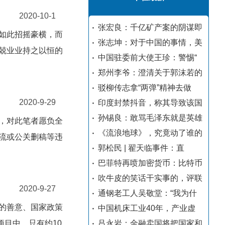
2020-10-1
张宏良：千亿矿产案的阴谋即
如此招摇豪横，而
张志坤：对于中国的事情，美
兢业业持之以恒的
中国驻委前大使王珍：警惕“
郑州李爷：澄清关于郭沫若的
驳柳传志拿“两弹”精神去做
2020-9-29
印度封禁抖音，称其导致该国
孙锡良：敢骂毛泽东就是英雄
，对此笔者愿负全
《流浪地球》，究竟动了谁的
流或公关删稿等违
郭松民 | 翟天临事件：直
巴菲特再喷加密货币：比特币
吹牛皮的笑话干实事的，评联
2020-9-27
通钢老工人吴敬堂：“我为什
的善意、国家政策
中国机床工业40年，产业虚
项目中，只有约10
吕永岩：金融卖国将把国家和