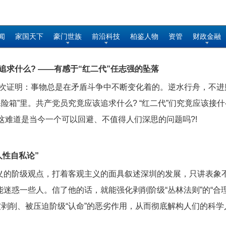
闻
家国天下
豪门世族
前沿科技
柏鉴人物
资管
财政金融
追求什么? ——有感于“红二代”任志强的坠落
次证明：事物总是在矛盾斗争中不断变化着的。逆水行舟，不进则
险箱”里。共产党员究竟应该追求什么? “红二代”们究竟应该接什
 这难道是当今一个可以回避、不值得人们深思的问题吗?!
人性自私论”
主义的阶级观点，打着客观主义的面具叙述深圳的发展，只讲表象
能迷惑一些人。信了他的话，就能强化剥削阶级“丛林法则”的“合理
被剥削、被压迫阶级“认命”的恶劣作用，从而彻底解构人们的科学