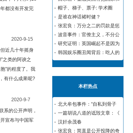
帽子、梯子、票子: 学术圈
0年都没有开发完
是谁在神话褚时健？
张宏良：万分之二的罚款是惩
波音事件：官僚主义，不分公
2020-9-15
研究证明：英国崛起不是因为
。但近几十年摇身
韩国娱乐圈丑闻背后：吃人的
!”之类的阿谀之
胞”的程度了。我
，有什么成果呢?
本栏热点
2020-9-7
北大牟包事件：“自私到骨子
联系的公开声明，
一篇胡说八道的诋毁文章：《
公开宣布与中国军
汉奸余茂春
张宏良：简直是公开投降的奇