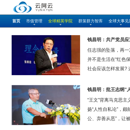
首页
市值管理
全球精英学院
群策群力智库
全球大事见
钱昌明：共产党员应
任志强的坠落，再一
并不是生活在“红色保
社会应该怎样发展?
钱昌明：批王志纲“
“王文”背离马克思
扬“人性自私论”，颇
公、弃善从恶”，让