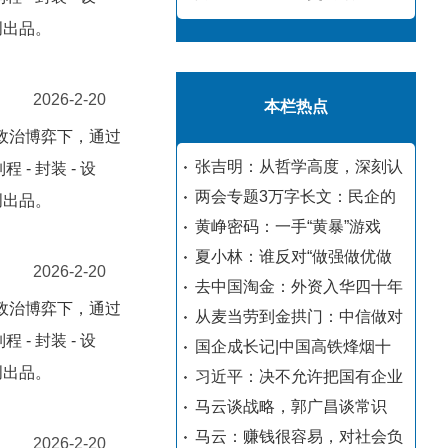
创出品。
2026-2-20
本栏热点
政治博弈下，通过
张吉明：从哲学高度，深刻认
 封装 - 设
两会专题3万字长文：民企的
创出品。
黄峥密码：一手“黄暴”游戏
夏小林：谁反对“做强做优做
2026-2-20
去中国淘金：外资入华四十年
政治博弈下，通过
从麦当劳到金拱门：中信做对
 封装 - 设
国企成长记|中国高铁烽烟十
创出品。
习近平：决不允许把国有企业
马云谈战略，郭广昌谈常识
马云：赚钱很容易，对社会负
2026-2-20