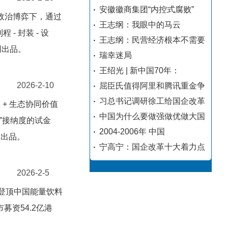
安徽徽商集团“内控式腐败”
政治博弈下，通过
王志纲：我眼中的马云
 封装 - 设
王志纲：民营经济根本不需要
创出品。
瑞幸迷局
王绍光 | 新中国70年：
2026-2-10
屈臣氏值得阿里和腾讯重金争
习总书记调研徐工给国企改革
 + 生态协同价值
中国为什么要做强做优做大国
技”接纳度的试金
2004-2006年 中国
创出品。
宁高宁：国企改革十大着力点
2026-2-5
次登顶中国能量饮料
募资54.2亿港