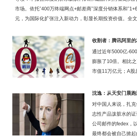
市场。依托"400万终端网点+邮差商"深度分销体系和"1
元，为国际化扩张注入新动力，彰显长期投资价值。全文5
收割者：腾讯阿里的
通过近年5000亿-
膨胀了10倍。相比
市值11万亿元；A
沈逸：从天安门晨跑
对中国人来说，扎克
志性产品泼脏水的证
公司邮件的fede
最终都会被自己掀起