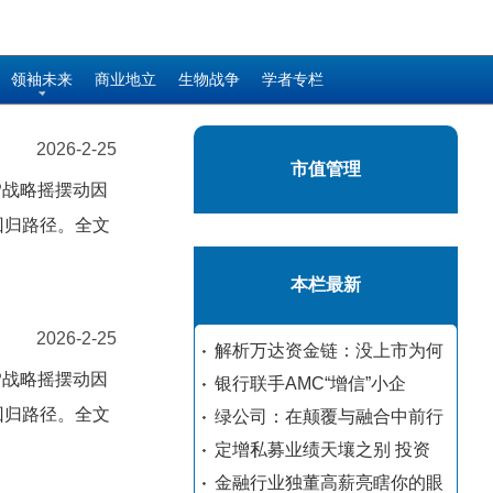
领袖未来
商业地立
生物战争
学者专栏
2026-2-25
市值管理
P战略摇摆动因
回归路径。全文
本栏最新
2026-2-25
解析万达资金链：没上市为何
P战略摇摆动因
银行联手AMC“增信”小企
回归路径。全文
绿公司：在颠覆与融合中前行
定增私募业绩天壤之别 投资
金融行业独董高薪亮瞎你的眼