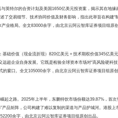
括与英特尔的合资计划及美国1650亿美元投资案，揭示其在地缘
交易细节、技术协同价值及财务影响，指出此举旨在构建“制程 -
产业格局。全文83000余字，由北京云阿云智库证券项目组原
”：基础价值（现金流折现）820亿美元 + 技术期权价值345亿美元
其战略意义远超企业自身发展。它既是检验全球资本市场对“高风险硬科
式的窗口。全文105000余字，由北京云阿云智库证券项目组原
起之路。2025年上半年，东鹏特饮市场份额达39.87%，首
+6"产品矩阵，公司构建了难以复制的渠道与产品护城河。港股上市
2200余字，由北京云阿云智库证券项目组原创出品。