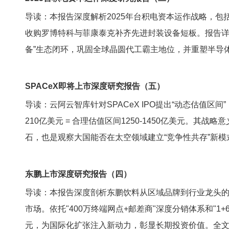
导读：本报告深度解析2025年台积电资本运作战略，包
收购罗博特科与菲康泰克补齐先进封装设备短板。报告详述了
备”生态闭环，巩固全球晶圆代工霸主地位，并重塑半导体
SPACeX即将上市深度研究报告（五）
导读：云阿云智库针对SPACeX IPO提出“动态估值区间
210亿美元 = 合理估值区间1250-1450亿美元。
石，也是观察大国能否在太空领域建立“竞争性共存”新模
东鹏上市深度研究报告（四）
导读：本报告深度剖析东鹏饮料从区域品牌到行业龙头的崛
市场。依托"400万终端网点+邮差商"深度分销体系和"1
元，为国际化扩张注入新动力，彰显长期投资价值。全文5