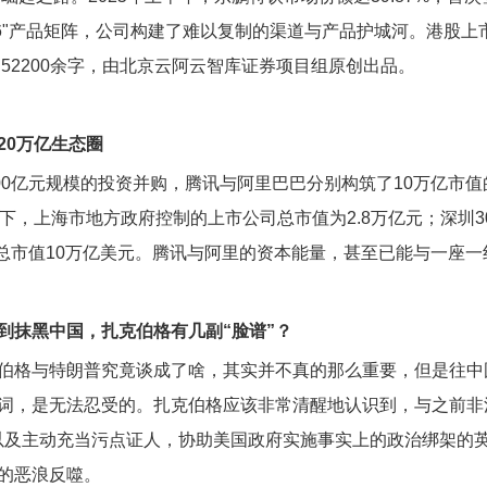
+6"产品矩阵，公司构建了难以复制的渠道与产品护城河。港股上市
2200余字，由北京云阿云智库证券项目组原创出品。
20万亿生态圈
6000亿元规模的投资并购，腾讯与阿里巴巴分别构筑了10万亿市
之下，上海市地方政府控制的上市公司总市值为2.8万亿元；深圳3
股总市值10万亿美元。腾讯与阿里的资本能量，甚至已能与一座
到抹黑中国，扎克伯格有几副“脸谱”？
伯格与特朗普究竟谈成了啥，其实并不真的那么重要，但是往中
词，是无法忍受的。扎克伯格应该非常清醒地认识到，与之前非
x，以及主动充当污点证人，协助美国政府实施事实上的政治绑架的英
的恶浪反噬。