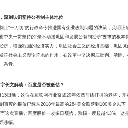
，深刻认识坚持公有制主体地位
制止“一刀切”的行政命令推进国有企业改制问题的决策，英明正
党中央一贯坚持的“毫不动摇巩固和发展公有制经济”要求的根本
经济，增强我国的经济实力，巩固社会主义的经济基础，巩固党
发挥社会主义舆论阵地的作用，在改革中坚决彻底批判、清除、
、杂音。
万字长文解读：百度是否被低估？
月15日晚，这位在互联网行业奋战20年依然前线打拼的老将，开
刻百度的股价已经从2018年最高的284美金跌落到100美金以下
。而这次直播让百度股价一改多日颓势，涨幅一度超越4.3%，这
强涨幅。