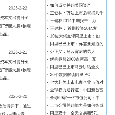
如何成功并购美国资产
2026-2-22
王健林：万达上市后就捐几千
年资本支出提升至
王健林2014中期报告：万
造"智能大脑+物理
王健林： 首期投资50亿发
出品。
10位大佬点评阿里上市：如
阿里巴巴上市：你需要知道的
孙正义：马云背后的男人
2026-2-21
解构标普2000点新高：互
年资本支出提升至
阿里巴巴上市马云讲话全文
造"智能大脑+物理
30个数据解读阿里IPO
出品。
七大赴美上市电商企业市值对
全球权力通行证：中国新首富
2026-2-20
全球69家千亿市值公司：中
上市公司并购能力是如何炼成
政治博弈下，通过
阿里双十一全天交易额571
 封装 - 设