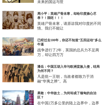
未来的国运与世
周小平：英雄尸骨未寒，却给印度操心尽
孝？！我呸！！！
英雄尸骨未寒，请原谅我对印度的不同
情。我们不能让
已经过去100年，你还不知道“五四运动”多么
牛逼
战争进行了2年，英国的总兵力不足两
万，却让四万万
潘岳：中国五胡入华与欧洲蛮族入侵，结局
为何不同？
凡是统一王朝，当政者都致力于消
融“华夷之辨”。高
果敢：中华故土，为何却成了缅甸的自治
区？
在中国2万多公里的陆上边界中，边界