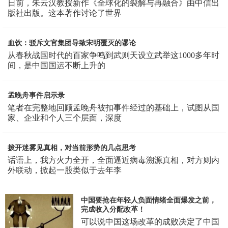
日前，朱云汉教授新作《全球化的裂解与再融合》由中信出
版社出版。这本著作讨论了世界
血饮：驳斥文官集团导致宋明覆灭的谬论
从春秋战国时代的百家争鸣到武则天设立武举这1000多年时
间，是中国国运不断上升的
孟晚舟事件启示录
笔者在完整地回顾孟晚舟被扣事件经过的基础上，试图从国
家、企业和个人三个层面，深度
拨开迷雾见真相，对当前形势的几点思考
话语上，我方火力全开，全面逼近病毒溯源真相，对方则内
外联动，掀起一股类似于去年李
中国要抢在年轻人负面情绪全面爆发之前，
完成收入分配改革！
可以说中国这场改革的成败决定了中国