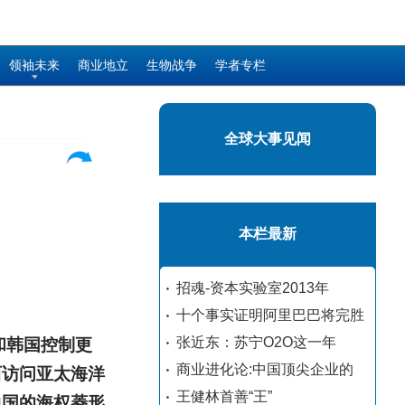
领袖未来
商业地立
生物战争
学者专栏
全球大事见闻
本栏最新
招魂-资本实验室2013年
十个事实证明阿里巴巴将完胜
张近东：苏宁O2O这一年
和韩国控制更
商业进化论:中国顶尖企业的
西访问亚太海洋
王健林首善“王”
中国的海权菱形