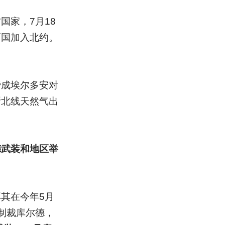
家，7月18
两国加入北约。
赞成埃尔多安对
斯北线天然气出
德武装和地区举
其在今年5月
制裁库尔德，