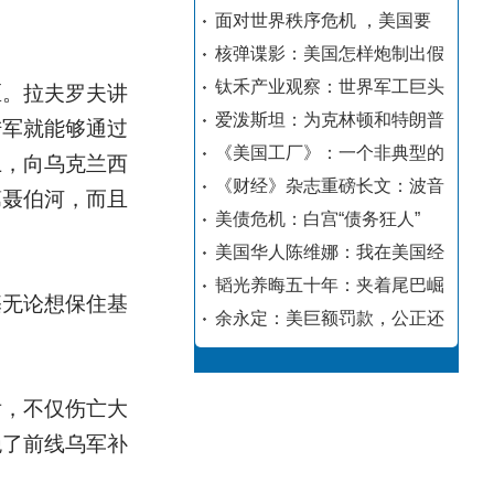
面对世界秩序危机 ，美国要
核弹谍影：美国怎样炮制出假
钛禾产业观察：世界军工巨头
区。拉夫罗夫讲
爱泼斯坦：为克林顿和特朗普
陆军就能够通过
《美国工厂》：一个非典型的
上，向乌克兰西
《财经》杂志重磅长文：波音
第聂伯河，而且
美债危机：白宫“债务狂人”
美国华人陈维娜：我在美国经
韬光养晦五十年：夹着尾巴崛
基无论想保住基
余永定：美巨额罚款，公正还
后，不仅伤亡大
绝了前线乌军补