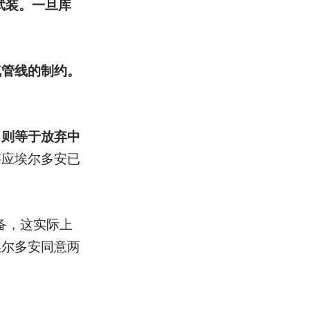
武装。一旦库
。
气管线的制约。
，则等于放弃中
答应埃尔多安已
备，这实际上
埃尔多安同意两