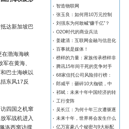
智造物联网
张玉良：如何用10万元控制
刘强东为何敢喊“赚千亿”？
右抵达新加坡巴
O2O时代的商业兵法
姜建清：互联网金融与信息化
百事就是媒体！
更在渤海海峡
榜样的力量：家族传承榜样非
放军在黄海、
腾讯15年间干死的竞争对手
西和巴士海峡以
68家信托公司风险排行榜：
括东风17反
郎咸平：砸碎10大枷锁，中
祁斌：未来十年中国经济的转
工行变阵
出访四国之机窜
吴长江：为何十年三次遭驱逐
解放军战机进入
未来十年，世界将会发生什么
为佩洛西窜访撑
亿万富豪八个秘密与9大标配