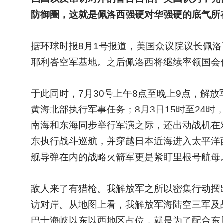
防御圈，这就是佩洛西强硬对华强硬的底气所
据环球时报8月1号报道，美国众议院议长佩洛西
耶利峇空军基地。之后佩洛西将继续率领国会
于此同时，7月30号上午8点至晚上9点，解放
黄海北部执行军事任务；8月3日15时至24
南海和东海同步举行军演之际，还出动战机在
东执行战斗巡航，并穿越日本近海进入太平洋
舰导弹在内的战略火箭军更是紧盯里根号航母
敌人来了有猎枪。我解放军之所以密集行动摆
访对岸。从地图上看，我解放军海陆空三军及
巴士海峡以东以西地区占位，就是为了配合东风