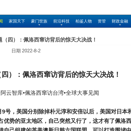
闻
家国天下
豪门世族
前沿科技
柏鉴人物
资管
财政金融
题（四）：佩洛西窜访背后的惊天大决战！
日期 2022-8-2
（四）：佩洛西窜访
背后的惊天大决战！
 云阿云智库•
佩洛西窜访台湾•全球大事见闻
2年7月9号，美国分别除掉朴元淳和安倍以后，美国对日本
占优势的亚太地区，自己突然又行了，这才有了佩洛
借自己组建的英美澳新日韩六国联盟，可以打造围堵