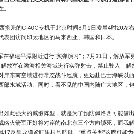
在。
搭乘的C-40C专机于北京时间8月1日凌晨4时20左
代表团访问印太地区的马来西亚、韩国和日本。
军在福建平潭附近进行“实弹演习”；7月31日，解放军
时，解放军在渤海相关海域进行实弹射击，禁止驶入。解
对岸东南空域进行常态战斗巡航，更远赴巴士海峡以
西部水域活动。同时，看不见的中国内陆广大地区，包
。
出如此强大的威慑阵型，就是为了预防佩洛西可能借
战略火箭军正好将对岸的南北东三个方向锁死，而我
17反舰导弹紧盯里根号航母，“重点关照”这艘可能