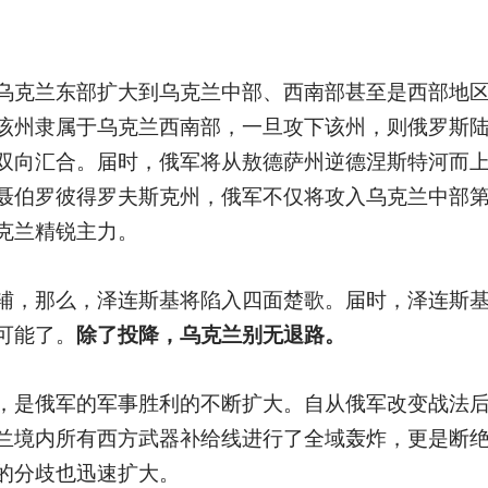
乌克兰东部扩大到乌克兰中部、西南部甚至是西部地
该州隶属于乌克兰西南部，一旦攻下该州，则俄罗斯
双向汇合。届时，俄军将从敖德萨州逆德涅斯特河而
聂伯罗彼得罗夫斯克州，俄军不仅将攻入乌克兰中部
克兰精锐主力。
辅，那么，泽连斯基将陷入四面楚歌。届时，泽连斯
可能了。
除了投降，乌克兰别无退路。
，是俄军的军事胜利的不断扩大。自从俄军改变战法
兰境内所有西方武器补给线进行了全域轰炸，更是断
的分歧也迅速扩大。