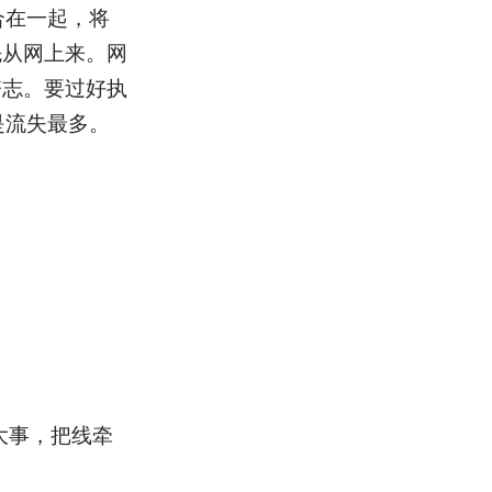
合在一起，将
先从网上来。网
夺志。要过好执
是流失最多。
大事，把线牵