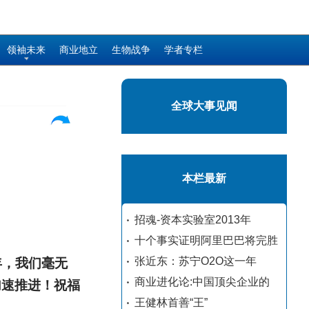
领袖未来
商业地立
生物战争
学者专栏
全球大事见闻
本栏最新
招魂-资本实验室2013年
十个事实证明阿里巴巴将完胜
张近东：苏宁O2O这一年
年，我们毫无
商业进化论:中国顶尖企业的
加速推进！祝福
王健林首善“王”