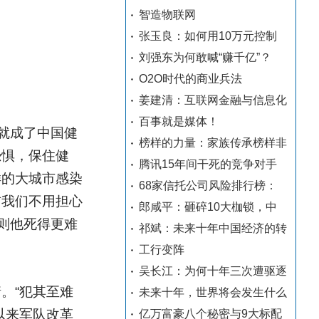
智造物联网
张玉良：如何用10万元控制
刘强东为何敢喊“赚千亿”？
O2O时代的商业兵法
姜建清：互联网金融与信息化
百事就是媒体！
就成了中国健
榜样的力量：家族传承榜样非
恐惧，保住健
腾讯15年间干死的竞争对手
样的大城市感染
68家信托公司风险排行榜：
前我们不用担心
郎咸平：砸碎10大枷锁，中
则他死得更难
祁斌：未来十年中国经济的转
工行变阵
吴长江：为何十年三次遭驱逐
。“犯其至难
未来十年，世界将会发生什么
以来军队改革
亿万富豪八个秘密与9大标配