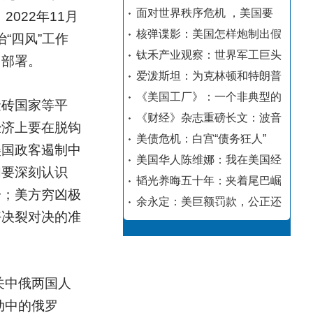
面对世界秩序危机 ，美国要
022年11月
核弹谍影：美国怎样炮制出假
“四风”工作
钛禾产业观察：世界军工巨头
出部署。
爱泼斯坦：为克林顿和特朗普
《美国工厂》：一个非典型的
金砖国家等平
《财经》杂志重磅长文：波音
经济上要在脱钩
美债危机：白宫“债务狂人”
美国政客遏制中
美国华人陈维娜：我在美国经
们要深刻认识
韬光养晦五十年：夹着尾巴崛
一；美方穷凶极
余永定：美巨额罚款，公正还
好决裂对决的准
关中俄两国人
动中的俄罗