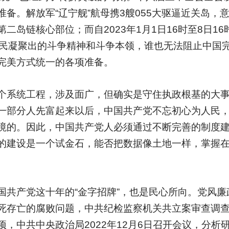
备。解放军“辽宁舰”航母携3艘055大驱逼近关岛，
岛链核心部位；而自2023年1月1日16时至8日16
人民凝聚出的斗争精神和斗争本领，谁也无法阻止中国
完美方式统一的各项准备。
个系统工程，涉及面广，但确实是守住执政根基的大
一部分人先富起来以后，中国共产党不忘初心为人民
境的。因此，中国共产党人必须通过不断完善的制度
的建设是一个试金石，能否把数据像土地一样，掌握
国共产党这十年的“金字招牌”，也是民心所向。党风廉
死存亡的腐败问题，中共纪检监察机关共立案审查调查4
中共中央政治局2022年12月6日召开会议，分析研究