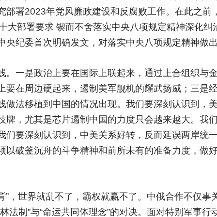
署2023年党风廉政建设和反腐败工作。在此之前，2
十大部署要求 锲而不舍落实中央八项规定精神深化纠治
中央纪委首次明确发文，对落实中央八项规定精神做
线。一是政治上要在国际上联起来，通过上合组织与
上要在周边硬起来，遏制美军舰机的耀武扬威；三是
线做法移植到中国的情况出现。我们要深刻认识到，
技牌，尤其是芯片遏制中国的力度只会越来越大。我
我们要深刻认识到，中美关系好转，反而延误两岸统
须以破釜沉舟的斗争精神和前所未有的准备力度，做
靠背”，世界就乱不了，霸权就赢不了。中俄合作不仅事
林法制”与“命运共同体理念”的对决。面对特别军事行