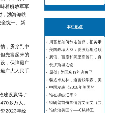
意味着解放军军
时，渤海海峡
完全统一。新
本栏热点
川普是如何剑走偏锋，把美帝
事情，贯穿到中
美国政坛大戏：爱泼斯坦必须
，但先富起来的
腾讯、百度和阿里高管们，身
建设，保障最广
爱泼斯坦之谜
在最广大人民手
原创 | 美国衰败的迹象已
驱逐卓别林，迫害钱学森，美
中国发表《2018年美国的
政建设赢得了
谁在操纵汇率？
70多万人。
特朗普首份国情咨文全文（共
谁统治美国？──CIA特工
2023年经