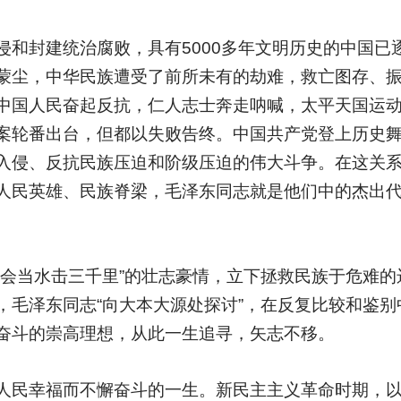
和封建统治腐败，具有5000多年文明历史的中国已
蒙尘，中华民族遭受了前所未有的劫难，救亡图存、
中国人民奋起反抗，仁人志士奔走呐喊，太平天国运
案轮番出台，但都以失败告终。中国共产党登上历史
入侵、反抗民族压迫和阶级压迫的伟大斗争。在这关
人民英雄、民族脊梁，毛泽东同志就是他们中的杰出
，会当水击三千里”的壮志豪情，立下拯救民族于危难的
，毛泽东同志“向大本大源处探讨”，在反复比较和鉴别
奋斗的崇高理想，从此一生追寻，矢志不移。
人民幸福而不懈奋斗的一生。新民主主义革命时期，