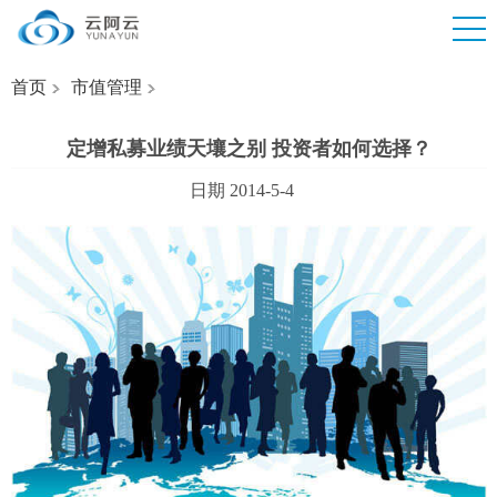
首页
市值管理
定增私募业绩天壤之别 投资者如何选择？
日期 2014-5-4