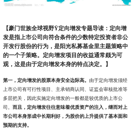
【豪门世族全球视野
Ÿ
定向增发专题导读：定向增
发是指上市公司向符合条件的少数特定投资者非公
开发行股份的行为，是阳光私募基金里主题策略中
的一个子策略。定向增发项目的收益通常颇为可
观，这是由于定向增发本身的特点决定。】
第一，定向增发的股票本身安全边际高。
由于定向增发须经
上市公司有可行性项目、主承销商认同、证监会审核批准等
多层把关，因此实施定向增发的一般都是较优质的上市公
司。
而且，定向增发往往意味着优质资产的注入，继而对上
市公司本身形成中长期利好，为股价的上升提供了基本面和
预期的支持。