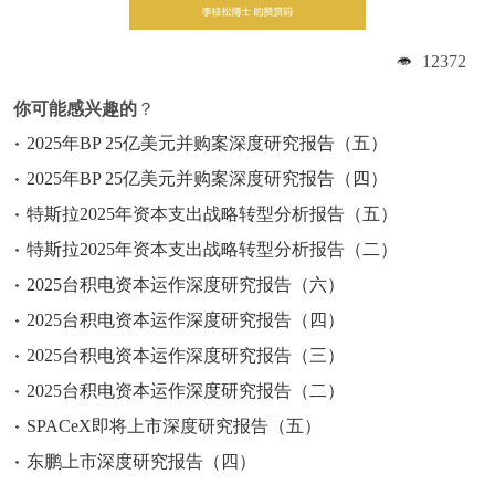
12372
你可能感兴趣的
？
2025年BP 25亿美元并购案深度研究报告（五）
2025年BP 25亿美元并购案深度研究报告（四）
特斯拉2025年资本支出战略转型分析报告（五）
特斯拉2025年资本支出战略转型分析报告（二）
2025台积电资本运作深度研究报告（六）
2025台积电资本运作深度研究报告（四）
2025台积电资本运作深度研究报告（三）
2025台积电资本运作深度研究报告（二）
SPACeX即将上市深度研究报告（五）
东鹏上市深度研究报告（四）