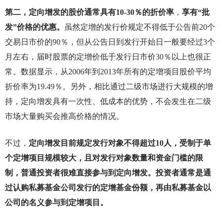
第二，定向增发的股价通常具有
10-30
％的折价率
，
享有“批
发”价格的优惠。
虽然定增的发行价规定不得低于公告前
20
个
交易日市价的
90
％，但从公告日到发行开始日一般要经过
3
个
月左右，届时股票的定增价低于发行日市价
30
％以上也很正
常。数据显示，从
2006
年到
2013
年所有的定增项目股价平均
折价率为
19.49
％。另外，相比通过二级市场进行大规模的增
持，定向增发具有一次性、低成本的优势，不会发生在二级
市场大量购买会推高价格的情况。
不过，
定向增发目前规定发行对象不得超过
10
人，受制于单
个定增项目规模较大，且对发行对象数量和资金门槛的限
制，普通投资者很难直接参与到定向增发。投资者通常是通
过认购私募基金公司发行的定增基金份额，再由私募基金以
公司的名义参与到定增项目。