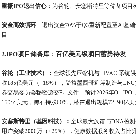
重振
IPO退出信心：
为
谷轮
、
安塞斯特里
等储备项目
资金高效循环
：退出资金
70%于Q3重新配置至AI基
目。
2.
IPO
项目储备库
：百亿美元级项目蓄势待发
谷轮
（工业技术）：
全球领先压缩机与
HVAC 系统供
收185亿美元（+18%），受益墨西哥近岸制造与LN
券交易委员会
秘密递交
F-1文件，预计2026年Q1 IP
150亿美元，黑石持股60%，潜在退出规模72–90亿
安塞斯特里
（基因科技）：
全球最大族谱与
DNA检测
用户突破2000万（+25%），健康数据服务收入占比