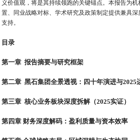
义价值观，将是其持续领跑的关键锚点。本报告为机
置、同业战略对标、学术研究及政策制定提供兼具深
支持。
目录
第一章
报告摘要与研究框架
第二章
黑石集团全景透视：四十年演进与
202
第三章
核心业务板块深度拆解（
2025实证）
第四章
财务深度解码：盈利质量与资本效率