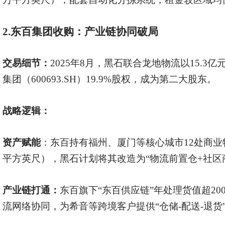
2.
东百集团收购：产业链协同破局
交易细节：
2025年8月，黑石联合龙地物流以15.3
集团（600693.SH）19.9%股权，成为第二大股东。
战略逻辑：
资产赋能
：东百持有福州、厦门等核心城市
12处商
平方英尺），黑石计划将其改造为“物流前置仓+社区
产业链打通：
东百旗下
“东百供应链”年处理货值超2
流网络协同，为
希音
等跨境客户提供
“仓储-配送-退