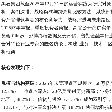
黑石集团截至
2025年12月31日的运营实践为研究
析、案例深描、战略解构与跨周期比较方法，系统剖
资产管理领导者的核心竞争力、战略演进与未来路径
2025财年年报、季度投资者简报、高管公开演讲实
员会 filings、彭博终端数据及麦肯锡、普勤金融等
合对12位行业专家的匿名访谈，构建“业务—技术—
析框架。
核心发现如下：
规模与结构突破：
2025年末管理资产规模达1.68万
12.7%），净资本流入5120亿美元创历史新高；业
地产（38.2%）、信贷与保险（31.5%）成为双引擎
（22.1%）与对冲基金解决方案（8.2%）协同增强