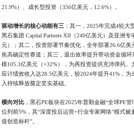
21.9%）、成长型投资（356亿美元，12.6%）。
驱动增长的核心动能有三
：其一，
2025年完成4轮
黑石集团
Capital Partners XII（240亿美元）及
元）；其二，投资部署节奏优化，全年部署26.6亿美
焦高确定性赛道；其三，退出效率提升带动资金循环
模105.3亿美元（+32%），为再投资提供充沛弹药
应计绩效收入达28.5亿美元，较2024年提升41%，为
入持续释放奠定坚实基础。
横向对比
，黑石
PE板块在2025年
普勤金融
“全球PE
位列前5%，其“深度投后运营+行业专家网络”模式被
值创造标杆”。