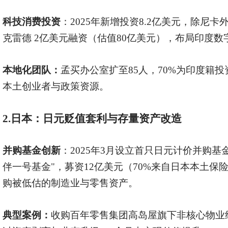
科技消费投资
：
2025年新增投资8.2亿美元，除
尼卡
克雷德
2亿美元融资（估值80亿美元），布局印度数
本地化团队：
孟买办公室扩至
85人，70%为印度籍
本土创业者与政策资源。
2.
日本：日元贬值套利与存量资产改造
并购基金创新
：
2025年3月设立首只日元计价并购基金
伴一号基金
"，募资12亿美元（70%来自日本本土保
购被低估的制造业与零售资产。
典型案例：
收购百年零售集团
高岛屋
旗下非核心物业