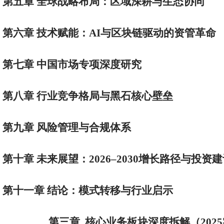
第五章
全球战略布局：区域深耕与生态协同
第六章
技术赋能：
AI与区块链驱动的资管革命
第七章
中国市场专项深度研究
第八章
行业竞争格局与黑石核心壁垒
第九章
风险管理与合规体系
第十章
未来展望：
2026–2030增长路径与投资
第十一章
结论：模式转移与行业启示
第三章
核心业务板块深度拆解（
202