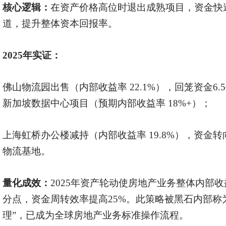
核心逻辑：
在资产价格高位时退出成熟项目，资金快
道，提升整体资本回报率。
2025年实证：
佛山物流园出售（
内部收益率
22.1%），回笼资金6.
新加坡数据中心项目（预期
内部收益率
18%+）；
上海虹桥办公楼减持（
内部收益率
19.8%），资金
物流基地。
量化成效：
2025年资产轮动使房地产业务整体
内部收
分点，资金周转效率提高25%。此策略被黑石内部称
理”，已成为全球房地产业务标准操作流程。