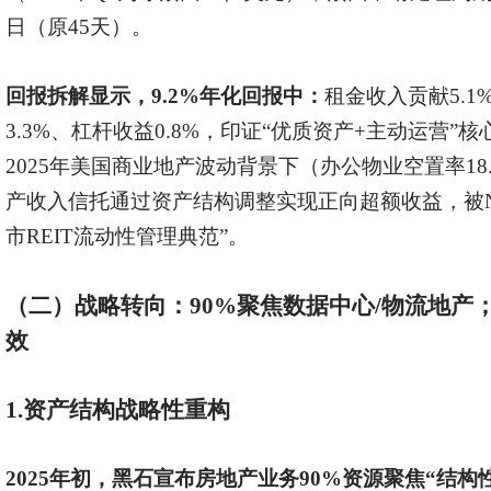
日（原45天）。
回报拆解显示，
9.2%年化回报中：
租金收入贡献
5.
3.3%、杠杆收益0.8%，印证“优质资产+主动运营”
2025年美国商业地产波动背景下（办公物业空置率18
产收入信托
通过资产结构调整实现正向超额收益，被
市REIT流动性管理典范”。
（二）战略转向：
90%聚焦数据中心/物流地产
效
1.
资产结构战略性重构
2025年初，黑石宣布房地产业务90%资源聚焦“结构