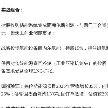
实战组合：
控股收购储能系统集成商
弗伦斯能源
（与西门子合资
元，聚焦工商业储能市场；
战略投资氢能设备商
内尔氢能
，持股
15%，押注绿
保留对传统能源资产
谷轮
（工业压缩机龙头）的控股
备需求受益全球
LNG扩张。
回报验证：
弗伦斯能源
项目
2025年营收增长35%，
内
26%；
谷轮
因墨西哥湾
LNG项目订单激增，估值较202