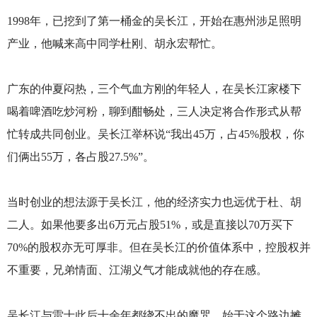
1998年，已挖到了第一桶金的吴长江，开始在惠州涉足照明
产业，他喊来高中同学杜刚、胡永宏帮忙。
广东的仲夏闷热，三个气血方刚的年轻人，在吴长江家楼下
喝着啤酒吃炒河粉，聊到酣畅处，三人决定将合作形式从帮
忙转成共同创业。吴长江举杯说“我出45万，占45%股权，你
们俩出55万，各占股27.5%”。
当时创业的想法源于吴长江，他的经济实力也远优于杜、胡
二人。如果他要多出6万元占股51%，或是直接以70万买下
70%的股权亦无可厚非。但在吴长江的价值体系中，控股权并
不重要，兄弟情面、江湖义气才能成就他的存在感。
吴长江与雷士此后十余年都绕不出的魔咒，始于这个路边摊