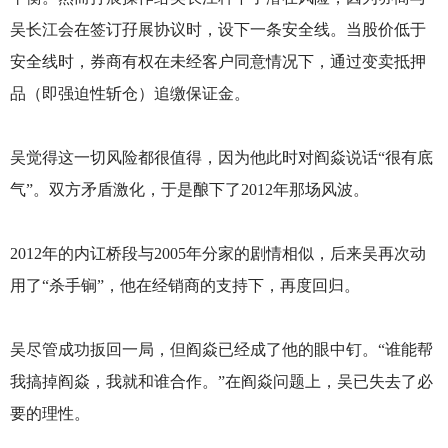
吴长江会在签订孖展协议时，设下一条安全线。当股价低于
安全线时，券商有权在未经客户同意情况下，通过变卖抵押
品（即强迫性斩仓）追缴保证金。
吴觉得这一切风险都很值得，因为他此时对阎焱说话“很有底
气”。双方矛盾激化，于是酿下了2012年那场风波。
2012年的内讧桥段与2005年分家的剧情相似，后来吴再次动
用了“杀手锏”，他在经销商的支持下，再度回归。
吴尽管成功扳回一局，但阎焱已经成了他的眼中钉。“谁能帮
我搞掉阎焱，我就和谁合作。”在阎焱问题上，吴已失去了必
要的理性。