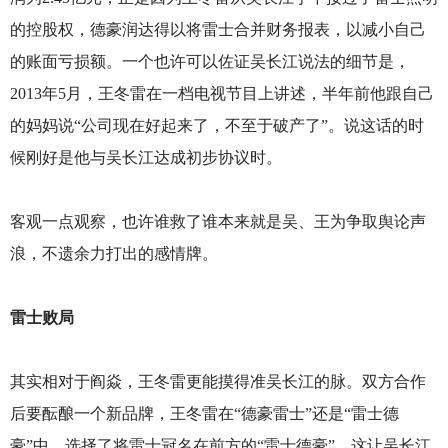
的控股权，德豪润达得以将雷士合并财务报表，以减小自己
的账面亏损额。一个也许可以佐证吴长江说法的细节是，
2013年5月，王冬雷在一档电视节目上讲述，半年前他跟自己
的妈妈说“公司现在好起来了，不至于破产了”。说这话的时
候刚好是他与吴长江达成初步协议时。
客观一点观察，也许谁救了谁本来就是吴、王为争取舆论声
浪，不遗余力打出的感情牌。
雷士败局
其实相对于阎焱，王冬雷更能摸得准吴长江的脉。双方合作
后要酝酿一个新品牌，王冬雷在“德豪雷士”还是“雷士德
豪”中，选择了将雷士冠名在前方的“雷士德豪”，这让吴长江