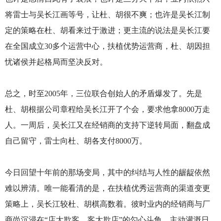
将雷士与吴长江画等号，让杜、胡很不爽；也许是吴长江制
定的策略在杜、胡看来过于激进；更主流的说法是吴长江要
在全国成立30多个运营中心，扶植优势运营商，杜、胡因担
忧诸侯并起格局而坚决反对。
总之，时至2005年，三位联合创始人的矛盾爆发了。先是
杜、胡根据公司章程给吴长江开了个会，要求他拿8000万走
人。一周后，吴长江又在经销商的支持下逆转局面，翻盘成
自己留守，雷士向杜、胡各支付8000万。
今日回望十年前的那场变局，其中的纠结与人性的龌龊依然
难以辨清。唯一能看清的是，在扶植优秀运营商的渠道变更
策略上，吴长江较杜、胡棋高数着。彼时业内的经销商与厂
商尚沉浸在“店大欺客、客大欺店”的勾心斗角，主动灌溉日