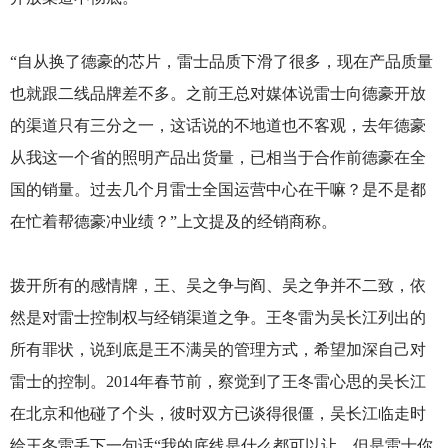
“自从换了德豪的芯片，雷士品质下滑了很多，现在产品质量
也就跟二线品牌差不多。之前王总对媒体说雷士向德豪开放
的渠道只有三分之一，这话说的不地道也不客观，去年德豪
从我这一个省的照明产品出货量，已相当于合作前德豪在全
国的销量。过去几个月雷士全国运营中心在干嘛？是不是都
在忙着帮德豪冲业绩？”上文提及的经销商称。
拨开所有的感情牌，王、吴之争与阎、吴之争并不二致，依
然是对雷士控制权与经销渠道之争。王冬雷为吴长江列出的
所有罪状，说到底是王不满吴的管理方式，希望加深自己对
雷士的控制。2014年春节前，察觉到了王冬雷心思的吴长江
在北京和他碰了个头，彼时双方已谈得很僵，吴长江临走时
给王冬雷丢下一句话“我的底线是什么都可以让，但是雷士你