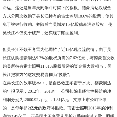
命运。这还是当年吴阎争斗时留下的祸根。德豪润达以现金
方式分两次收购了吴长江持有的雷士照明18.6%的股票，使其
免于被银行收购。并随后向吴增发1.3亿股德豪润达股权，使
吴长江不仅免于破产，还实现了账面盈利。
但吴长江不领王冬雷为他周转了近12亿现金流的情，由于吴
长江认购德豪润达9.3%的股权所需的7.62亿元，与德豪首次收
购吴所持有雷士照明11.81%股权所需的资金量大致相当，吴
长江把双方的这次交易含糊为“换股”。
在吴长江的故事版本中，是自己救王冬雷于水火。德豪润达
的年报显示，2012年、2013年，公司扣除非经常性损益的净
利润分别为-2600.92万元、- 1.81亿元，支撑上市公司业绩
的，是每年超2亿元的政府补贴款。而雷士照明2013年的净利
润为2.45亿元，正是因为王冬雷从吴长江手中接过了雷士照明