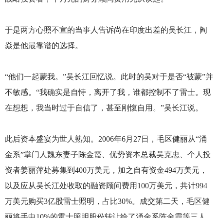
于是两方心照不宣的当事人告诉尚在印度出差的吴长江，阎
焱是他最靠谱的选择。
“他们一起蒙我。”吴长江回忆说。此时的吴对于是否“被蒙”并
不敏感。“我确实是自恃，离开了我，谁都控制不了雷士。现
在想想，我当时过于自信了，甚至刚愎自用。”吴长江说。
此后资本盛宴为世人熟知。2006年6月27日，毛区健丽从“涌
金系”掌门人魏东妻子陈金霞、优势资本总裁吴克忠、个人投
资者姜丽萍处募集到400万美元，加之自有资金494万美元，
以及应从吴长江处收取的融资顾问费用100万美元，共计994
万美元购买3亿股雷士照明，占比30%。成交第二天，毛区健
丽将手中10%的雷士照明股份转让给了涌金系陈金霞等三人，