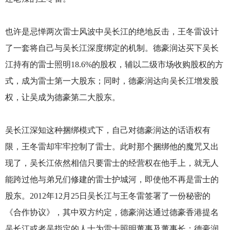
也许是忌惮两次雷士风波中吴长江的绝地反击，王冬雷设计
了一套将自己与吴长江深度绑定的机制。德豪润达买下吴长
江持有的雷士照明18.6%的股权，辅以二级市场收购股权的方
式，成为雷士第一大股东；同时，德豪润达向吴长江增发股
权，让吴成为德豪第二大股东。
吴长江深知这种捆绑模式下，自己对德豪润达的话语权有
限，王冬雷却牢牢控制了雷士。此时那个捆绑他的魔咒又出
现了，吴长江依然相信只要雷士的经营权在他手上，就无人
能跨过他与弟兄们修建的雷士护城河，即使他不再是雷士的
股东。2012年12月25日吴长江与王冬雷签署了一份秘密的
《合作协议》，其中双方约定，德豪润达通过德豪香港提名
吴长江或者吴指定的人士为雷士照明董事及董事长；德豪润