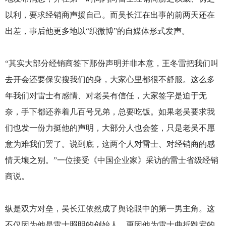
以利，要求经销商声援自己。而吴长江在出事的前两天还在
出差，事后他更多地以“织微博”的自媒体形式发声。
“其实大部分经销商签下那份声明并非本意，王冬雷把我们叫
去开会还要保安搜我们的身，大家心里都很不舒服。这么多
年我们对雷士有感情、对老吴有信任，大家签字是迫于无
奈，手下都还养着几百号兄弟，总要吃饭。如果老吴要求我
们也发一份力挺他的声明，大部分人也会签，只是老吴不愿
意为难我们罢了。说到底，这两个人对雷士、对经销商的感
情天壤之别。”一位接受《中国企业家》采访的雷士省级经销
商说。
纵是双方对垒，吴长江依然成了舆论眼中的第一男主角。这
不仅因为他是雷士照明的创始人，更因他为雷士曲折跌宕的