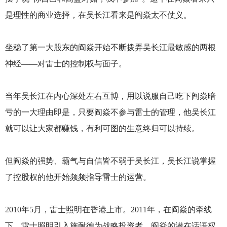
是理性的商业选择，在吴长江看来是阎焱太不仗义。
坐稳了第一大股东的阎焱开始不断拨弄吴长江最敏感的两根
神经——对雷士的控制权与面子。
当年吴长江在内心深处左右互博，用以说服自己吃下阎焱暗
亏的一大理由即是，只要阎焱不参与雷士的管理，他吴长江
就可以让大家都赚钱，有利可图的生意终归可以持续。
但阎焱的强势、霸气与自信皆不弱于吴长江，吴长江说掌握
了控股权的他开始频频指导雷士的运营。
2010年5月，雷士照明在香港上市。2011年，在阎焱的牵线
下，雷士照明引入施耐德为战略投资者，阎焱的潜在话语权