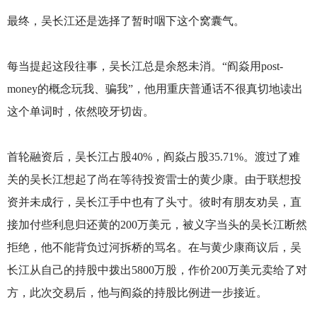
最终，吴长江还是选择了暂时咽下这个窝囊气。
每当提起这段往事，吴长江总是余怒未消。“阎焱用post-
money的概念玩我、骗我”，他用重庆普通话不很真切地读出
这个单词时，依然咬牙切齿。
首轮融资后，吴长江占股40%，阎焱占股35.71%。渡过了难
关的吴长江想起了尚在等待投资雷士的黄少康。由于联想投
资并未成行，吴长江手中也有了头寸。彼时有朋友劝吴，直
接加付些利息归还黄的200万美元，被义字当头的吴长江断然
拒绝，他不能背负过河拆桥的骂名。在与黄少康商议后，吴
长江从自己的持股中拨出5800万股，作价200万美元卖给了对
方，此次交易后，他与阎焱的持股比例进一步接近。