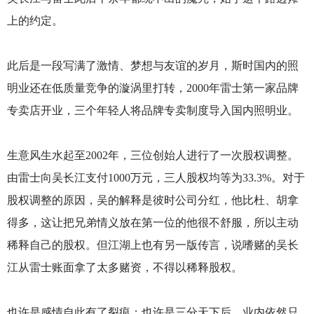
上的约定。
此后是一段写满了激情、梦想与友谊的岁月，斯时国内的照
明业还在低质量竞争的漩涡里打转，2000年雷士第一家品牌
专卖店开业，三个年轻人将品牌专卖制度导入国内照明业。
生意风生水起至2002年，三位创始人进行了一次股权调整。
由雷士向吴长江支付1000万元，三人股权均等为33.3%。对于
股权调整的原因，吴的解释是彼时公司分红，他比杜、胡拿
得多，这让把兄弟情义放在第一位的他很不舒服，所以主动
稀释自己的股权。但江湖上也有另一版传言，说嗜赌的吴长
江从雷士账面拿了太多赌资，不得以稀释股权。
也许是感情自此有了裂痕；也许是三分天下后，业内依然只