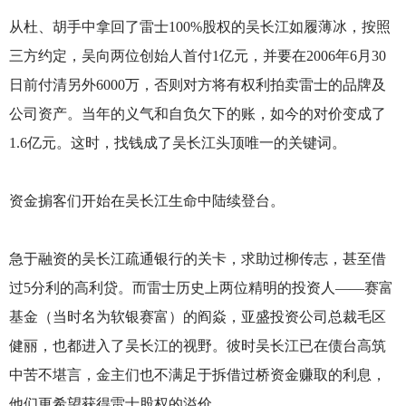
从杜、胡手中拿回了雷士100%股权的吴长江如履薄冰，按照
三方约定，吴向两位创始人首付1亿元，并要在2006年6月30
日前付清另外6000万，否则对方将有权利拍卖雷士的品牌及
公司资产。当年的义气和自负欠下的账，如今的对价变成了
1.6亿元。这时，找钱成了吴长江头顶唯一的关键词。
资金掮客们开始在吴长江生命中陆续登台。
急于融资的吴长江疏通银行的关卡，求助过柳传志，甚至借
过5分利的高利贷。而雷士历史上两位精明的投资人——赛富
基金（当时名为软银赛富）的阎焱，亚盛投资公司总裁毛区
健丽，也都进入了吴长江的视野。彼时吴长江已在债台高筑
中苦不堪言，金主们也不满足于拆借过桥资金赚取的利息，
他们更希望获得雷士股权的溢价。