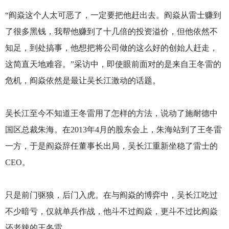
“阎焱这个人太可恶了，一定要把他赶出去。阎焱从雷士赚到
了很多黑钱，我帮他赚到了十几倍的投资溢价，但他依然不
知足，到处搞事，他想把将公司做的这么好的创始人赶走，
这简直天地难容。”采访中，即使眼前面对的是来自王冬雷的
危机，阎焱依然是最让吴长江激动的话题。
吴长江至今不知道王冬雷用了怎样的方法，说动了施耐德中
国区总裁朱海。在2013年4月的股东会上，朱海站到了王冬雷
一方，于是阎焱辞任董事长出局，吴长江重新坐稳了雷士的
CEO。
只是前门驱狼，后门入虎。在与阎焱的博弈中，吴长江吃过
不少暗亏，仅就单兵作战，他斗不过阎焱，更斗不过比阎焱
还老辣的王冬雷。