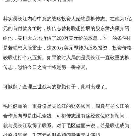
其实吴长江内心中意的战略投资人始终是柳传志。在他为1亿
元的首付款奔忙时，柳传志曾将联想控股的股东黄少康介绍
给他，黄也大方地拆借了200万美元给吴应急，唯一的条件即
是若联想入股雷士，这200万美元即转为股权投资，投资价格
较联想打个八五折。如果彼时入局的是吴长江一直敬重的柳
传志，恐怕今日之雷士将是另一番格局。
可掀翻了查理三世战马的那颗钉子，此时出现了。
毛区健丽的一重身份是吴长江的财务顾问，阎焱与吴长江的
合作意向即是由毛牵线，可柳传志没有途经这位财务顾问，
就与吴长江取得了联系。对于毛区健丽来说，若是联想成为
战略投资者，千万元的财务顾问费用无从谈起。