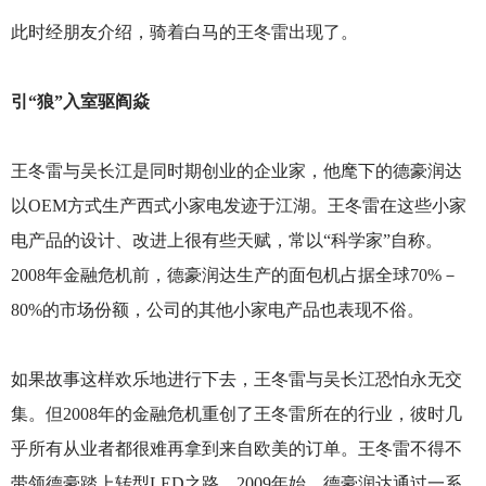
此时经朋友介绍，骑着白马的王冬雷出现了。
引“狼”入室驱阎焱
王冬雷与吴长江是同时期创业的企业家，他麾下的德豪润达
以OEM方式生产西式小家电发迹于江湖。王冬雷在这些小家
电产品的设计、改进上很有些天赋，常以“科学家”自称。
2008年金融危机前，德豪润达生产的面包机占据全球70%－
80%的市场份额，公司的其他小家电产品也表现不俗。
如果故事这样欢乐地进行下去，王冬雷与吴长江恐怕永无交
集。但2008年的金融危机重创了王冬雷所在的行业，彼时几
乎所有从业者都很难再拿到来自欧美的订单。王冬雷不得不
带领德豪踏上转型LED之路。2009年始，德豪润达通过一系