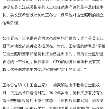
达提名吴长江或吴指定的人士担任德豪润达的董事及副董事
长。吴长江希望以此制约王冬雷，保障他对雷士照明的独立
运营管理。
如今看来，王冬雷在这两大条款中均已食言，这也是吴长江
眼下对他发起的诉讼依据所在。对此，王冬雷的解释是“不担
任雷士照明董事长是吴长江自己提出来的，因为雷士照明是
香港的上市公司，执行董事、CEO的职务比董事长更有实
权；这样他才能更方便地实施掏空雷士的阴谋。”
王冬雷告诉《中国企业家》，德豪润达出手收购雷士股权
时，正是吴长江危情时刻。2012年岁末，吴长江所有持有的
雷士照明股权皆处于质押状态，且质押权即将到期。如果吴
长江不按期归还银行欠款，就面临着被金融机构强行平仓的