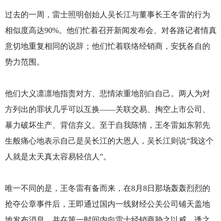
过去的一周，雷士照明创始人吴长江与董事长王冬雷的行为
相似度高达90%。他们忙着召开新闻发布会、对各路记者情真
意切地重复相同的说辞；他们忙着联络经销商，安抚各自的
势力范围。
他们大义凛凛地指责对方、悲情浓重地剖白自己。两人为对
方列出的罪状几乎可以互换——关联交易、掏空上市公司、
暴力破坏生产、背信弃义。至于自我陈情，王冬雷如东郭先
生般痛心地表示自己是吴长江的大恩人，吴长江则说“我这个
人就是太天真太容易轻信人”。
唯一不同的是，王冬雷有备而来，在8月8日那场轰轰烈烈的
抢夺公章事件后，王即通过国内一线财经公关公司铺天盖地
地发布消息，并在第一时间内向雷士经销商胁之以威、诱之