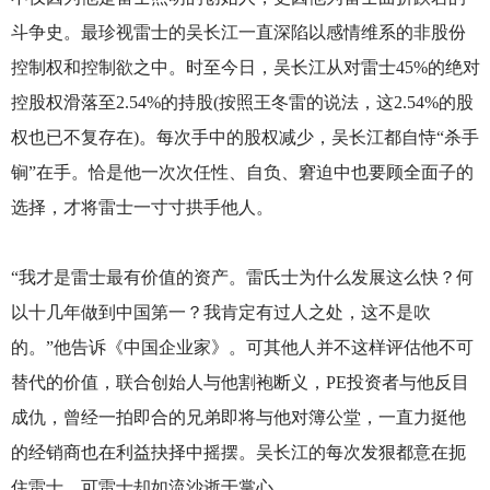
斗争史。最珍视雷士的吴长江一直深陷以感情维系的非股份
控制权和控制欲之中。时至今日，吴长江从对雷士45%的绝对
控股权滑落至2.54%的持股(按照王冬雷的说法，这2.54%的股
权也已不复存在)。每次手中的股权减少，吴长江都自恃“杀手
锏”在手。恰是他一次次任性、自负、窘迫中也要顾全面子的
选择，才将雷士一寸寸拱手他人。
“我才是雷士最有价值的资产。雷氏士为什么发展这么快？何
以十几年做到中国第一？我肯定有过人之处，这不是吹
的。”他告诉《中国企业家》。可其他人并不这样评估他不可
替代的价值，联合创始人与他割袍断义，PE投资者与他反目
成仇，曾经一拍即合的兄弟即将与他对簿公堂，一直力挺他
的经销商也在利益抉择中摇摆。吴长江的每次发狠都意在扼
住雷士，可雷士却如流沙逝于掌心。