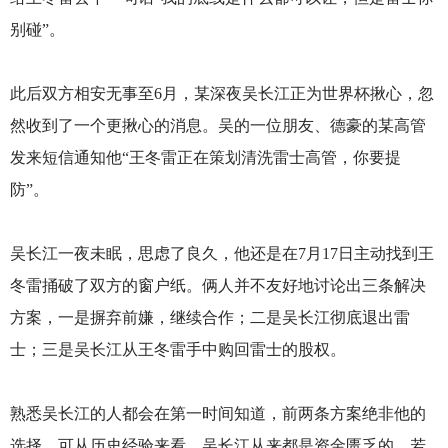
别碰”。
此后双方相安无事至6月，某深夜吴长江正为世界杯揪心，忽
然收到了一个更揪心的消息。吴的一位朋友、德豪的某高管
发来短信通知他“王冬雷正在策划清洗雷士高管，你要提
防”。
吴长江一夜未眠，思虑了良久，他还是在7月17日主动找到王
冬雷捅破了双方的窗户纸。俩人并不友好地讨论出三条解决
方案，一是摒弃前嫌，继续合作；二是吴长江彻底退出雷
士；三是吴长江从王冬雷手中购回雷士的股权。
熟悉吴长江的人都会在第一时间知道，前两条方案绝非他的
选择，可从历史经验来看，吴长江从来都是资金匮乏的，若