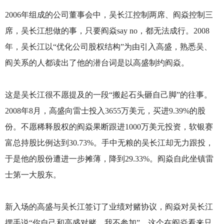
2006年组成的公司董事会中，吴长江控制两席、阎焱控制三
席，吴长江想做的事，只要阎焱say no，都无法成行。2008
年，吴长江以“优化公司股权结构”为由引入高盛，熟悉吴、
阎关系的人都读出了他的潜台词是以高盛制约阎焱。
这是吴长江很不愿提及的一段“搬起石头砸自己脚”的往事。
2008年8月，高盛向雷士投入3655万美元，买进9.39%的股
份。不愿稀释股权的阎焱果断跟进1000万美元投资，软银赛
富总持股比例达到30.73%。手中无粮的吴长江却无力跟投，
于是他的股份遭进一步摊薄，降到29.33%。阎焱自此坐镇雷
士第一大股东。
新入场的高盛与吴长江签订了业绩对赌协议，阎焱对吴长江
摆手说“你自己和高盛对赌，我不参加”。这个在阎焱看来只