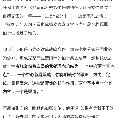
开和江志强将《捉妖记》交给伯乐的信任，让张文伯度过了
百感交集的一年——一边是“被分手”，一边是感恩之情，
《捉妖记》以24亿票房成绩欢欢喜喜拿下当年暑期档冠军，
伯乐也挺过了难关。
2017
年，伯乐与宸铭达成战略合作，拥有七家分管不同业务
的公司、形成完整产业链闭环的伯乐集团成型，起起伏伏之
后，
学者张文伯将自己的营销理念总结为“一个中心两个基本
点”——一个中心就是策略，你得明确你的策略、方向、定
位、目标受众。这些是营销的核心作用。两个基本点一个是
内容，一个是渠道。”
严谨如张文伯，幽默也如张文伯，他还说“如果有天我不干这
行了，就去北京国安俱乐部，为我的球队贡献一份力