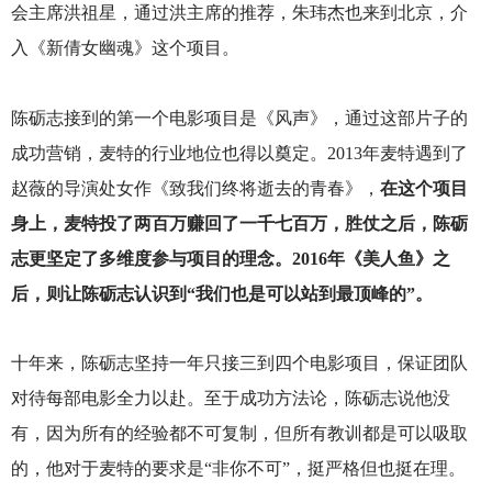
会主席洪祖星，通过洪主席的推荐，朱玮杰也来到北京，介
入《新倩女幽魂》这个项目。
陈砺志接到的第一个电影项目是《风声》，通过这部片子的
成功营销，麦特的行业地位也得以奠定。2013年麦特遇到了
赵薇的导演处女作《致我们终将逝去的青春》，
在这个项目
身上，麦特投了两百万赚回了一千七百万，胜仗之后，陈砺
志更坚定了多维度参与项目的理念。2016年《美人鱼》之
后，则让陈砺志认识到“我们也是可以站到最顶峰的”。
十年来，陈砺志坚持一年只接三到四个电影项目，保证团队
对待每部电影全力以赴。至于成功方法论，陈砺志说他没
有，因为所有的经验都不可复制，但所有教训都是可以吸取
的，他对于麦特的要求是“非你不可”，挺严格但也挺在理。