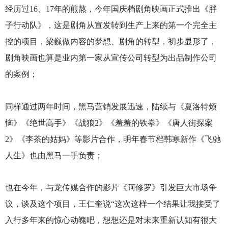
经历过16、17年的煎熬，今年国庆档剧角映画正式推出《胖
子行动队》，这是剧角从宣发转到生产上来的第一个完全主
控的项目，梁巍做内容的梦想、剧角的转型，初步显形了，
剧角映画也算是业内第一家从宣传公司转型为出品制作公司
的案例；
同样通过两年时间，黑马营销发展迅速，陆续与《夏洛特烦
恼》《绝世高手》《战狼2》《羞羞的铁拳》《唐人街探案
2》《李茶的姑妈》等影片合作，明年春节档韩寒新作《飞驰
人生》也由黑马一手负责；
也在今年，与龙传媒合作的影片《阿修罗》引发巨大市场争
议，谈及这个项目，王仁奎说“这次这样一个结果让我接受了
入行多年来的惊心动魄吧，想想还是对未来重新认知有很大