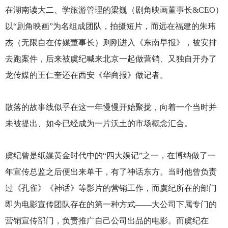
在湖南读大二、学旅游管理的梁巍（剧角映画董事长&CEO）
以“剧角映画”为名组成团队，拍摄短片，而远在福建的朱玮
杰（无限自在传媒董事长）则刚进入《东南早报》，被安排
去跑案件，后来被虞纪喊来北京一起做营销、又独自开办了
龙传媒的王仁奎还在西安《华商报》做记者。
散落的故事线似乎在这一年慢慢开始聚拢，向着一个当时并
未被提出、如今已经成为一片沃土的市场概念汇合。
虞纪曾是纸媒黄金时代中的“四大娱记”之一，在博纳做了一
年宣传总监之后便出来单干，有了神话东方。当时他曾负责
过《孔雀》《神话》等影片的营销工作，而虞纪所在的部门
即为电影宣传团队存在的第一种方式——大公司下属专门的
营销宣传部门，负责推广自己公司出品的电影。而虞纪在