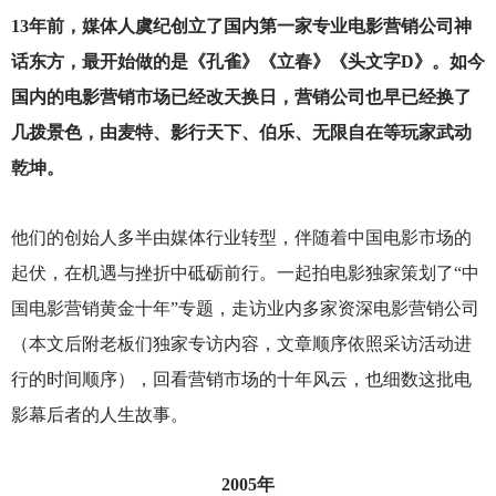
13
年前，媒体人虞纪创立了国内第一家专业电影营销公司神
话东方，最开始做的是《孔雀》《立春》《头文字D》。如今
国内的电影营销市场已经改天换日，营销公司也早已经换了
几拨景色，由
麦特、影行天下、伯乐、无限自在等玩家武动
乾坤。
他们的创始人多半由媒体行业转型，伴随着中国电影市场的
起伏，在机遇与挫折中砥砺前行。一起拍电影独家策划了“中
国电影营销黄金十年”专题，走访业内多家资深电影营销公司
（本文后附老板们独家专访内容，文章顺序依照采访活动进
行的时间顺序），回看营销市场的十年风云，也细数这批电
影幕后者的人生故事。
2005
年