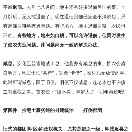
不准退佃。
去年七八月间，地主还有好多退佃另佃的事。十
月以后，无人敢退佃了。现在退佃另佃已完全不消说起，只
有退佃自耕略有点问题。有些地方，地主退佃自耕，农民也
不准。
有些地方，地主如自耕，可以允许退佃，但同时发生
了佃农失业问题。此问题尚无一致的解决办法。
减息。
安化已普遍地减了息，他县亦有减息的事。惟农会势
盛地方，地主惧怕“共产”，完全“卡借”，农村几无放债的事。
此时所谓减息，限于旧债。旧债不仅减息，连老本也不许债
主有逼取之事。贫农说：“怪不得，年岁大了，明年再还吧!”
第四件 推翻土豪劣绅的封建统治——打倒都团
旧式的都团(即区乡)政权机关，尤其是都之一级，即接近县之