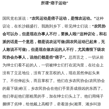
所谓“痞子运动”
国民党右派说：
“农民运动是痞子运动，是惰农运动。”
这种
议论，在长沙颇盛行。我跑到乡下，听见绅士们说：
“农民协
会可以办，但是现在办事人不行，要换人啦!”这种议论，和右
派的话是一个意思，都是说农运可做(因农民运动已起来，无
人敢说不可做)，但是现在做农运的人不行，尤其痛恨下级农
民协会办事人，说他们都是些“痞子”。
总而言之，一切从前
为绅士们看不起的人，一切被绅士们打在泥沟里，在社会上
没有了立足地位，没有了发言权的人，现在居然伸起头来
了。不但伸起头，而且掌权了。他们在乡农民协会(农民协会
的最下级)称王，乡农民协会在他们手里弄成很凶的东西了。
他们举起他们那粗黑的手，加在绅士们头上了。他们用绳子
捆绑了劣绅，给他戴上高帽子，牵着游乡(湘潭、湘乡叫游