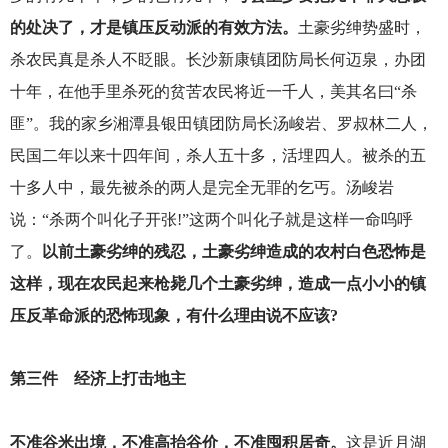
的处决了，才是镇压反动派的有效方法。
土豪劣绅势盛时，
杀农民真是杀人不眨眼。长沙新康镇团防局长何迈泉，办团
十年，在他手里杀死的贫苦农民将近一千人，美其名曰“杀
匪”。我的家乡湘潭县银田镇团防局长汤峻岩、罗叔林二人，
民国二年以来十四年间，杀人五十多，活埋四人。被杀的五
十多人中，最先被杀的两人是完全无罪的乞丐。汤峻岩
说：“杀两个叫化子开张!”这两个叫化子就是这样一命呜呼
了。
以前土豪劣绅的残忍，土豪劣绅造成的农村白色恐怖是
这样，现在农民起来枪毙几个土豪劣绅，造成一点小小的镇
压反革命派的恐怖现象，有什么理由说不应该?
第三件 经济上打击地主
不准谷米出境，不准高抬谷价，不准囤积居奇。
这是近月湖