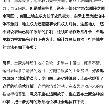
衡山、湘潭等县，地主权力完全推翻，形成了农民的独一权
力，自无问题。
但是醴陵等县，尚有一部分地方(如醴陵之西
南两区)，表面上地主权力低于农民权力，实际上因为政治斗
争不激烈，地主权力还隐隐和农民权力对抗。这些地方，还
不能说农民已得了政治的胜利，还须加劲作政治斗争，至地
主权力被农民完全打下去为止。综计农民从政治上打击地主
的方法有如下各项：
清算。
土豪劣绅经手地方公款，多半从中侵蚀，账目不清。
这回农民拿了清算的题目，打翻了很多的土豪劣绅。
好多地
方组织了清算委员会，专门向土豪劣绅算账，土豪劣绅看了
这样的机关就打颤。
这样的清算运动，在农民运动起来的各
县做得很普遍，
意义不重在追回款子，重在宣布土豪劣绅的
罪状，把土豪劣绅的政治地位和社会地位打下去。