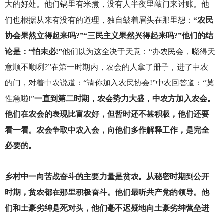
大的好处。他们锅里有米煮，没有人半夜里敲门来讨账。他
们也根据从来有没有的道理，独自皱着眉头在那里想：
“农民
协会果然立得起来吗?”“三民主义果然兴得起来吗?”他们的结
论是：“怕未必!”
他们以为这全决于天意：“办农民会，晓得天
意顺不顺咧?”在第一时期内，农会的人拿了册子，进了中农
的门，对着中农说道：“请你加入农民协会!”中农回答道：“莫
性急啦!”
一直到第二时期，农会势力大盛，中农方加入农会。
他们在农会的表现比富农好，但暂时还不甚积极，他们还要
看一看。农会争取中农入会，向他们多作解释工作，是完全
必要的。
乡村中一向苦战奋斗的主要力量是贫农。从秘密时期到公开
时期，贫农都在那里积极奋斗。他们最听共产党的领导。他
们和土豪劣绅是死对头，他们毫不迟疑地向土豪劣绅营垒进