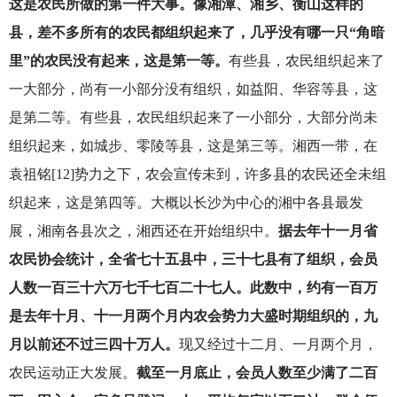
这是农民所做的第一件大事。像湘潭、湘乡、衡山这样的
县，差不多所有的农民都组织起来了，几乎没有哪一只“角暗
里”的农民没有起来，这是第一等。
有些县，农民组织起来了
一大部分，尚有一小部分没有组织，如益阳、华容等县，这
是第二等。有些县，农民组织起来了一小部分，大部分尚未
组织起来，如城步、零陵等县，这是第三等。湘西一带，在
袁祖铭[12]势力之下，农会宣传未到，许多县的农民还全未组
织起来，这是第四等。大概以长沙为中心的湘中各县最发
展，湘南各县次之，湘西还在开始组织中。
据去年十一月省
农民协会统计，全省七十五县中，三十七县有了组织，会员
人数一百三十六万七千七百二十七人。此数中，约有一百万
是去年十月、十一月两个月内农会势力大盛时期组织的，九
月以前还不过三四十万人。
现又经过十二月、一月两个月，
农民运动正大发展。
截至一月底止，会员人数至少满了二百