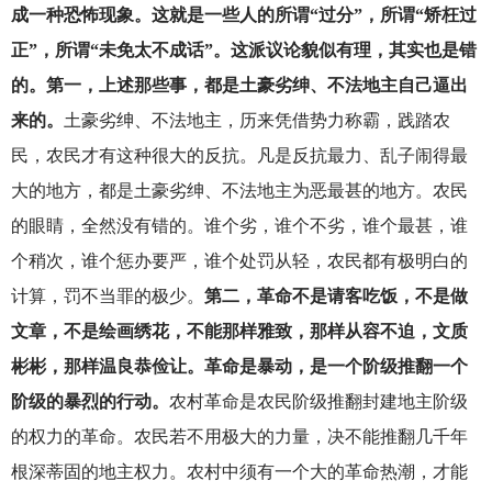
成一种恐怖现象。这就是一些人的所谓“过分”，所谓“矫枉过
正”，所谓“未免太不成话”。这派议论貌似有理，其实也是错
的。第一，上述那些事，都是土豪劣绅、不法地主自己逼出
来的。
土豪劣绅、不法地主，历来凭借势力称霸，践踏农
民，农民才有这种很大的反抗。凡是反抗最力、乱子闹得最
大的地方，都是土豪劣绅、不法地主为恶最甚的地方。农民
的眼睛，全然没有错的。谁个劣，谁个不劣，谁个最甚，谁
个稍次，谁个惩办要严，谁个处罚从轻，农民都有极明白的
计算，罚不当罪的极少。
第二，革命不是请客吃饭，不是做
文章，不是绘画绣花，不能那样雅致，那样从容不迫，文质
彬彬，那样温良恭俭让。革命是暴动，是一个阶级推翻一个
阶级的暴烈的行动。
农村革命是农民阶级推翻封建地主阶级
的权力的革命。农民若不用极大的力量，决不能推翻几千年
根深蒂固的地主权力。农村中须有一个大的革命热潮，才能