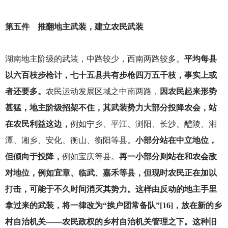
第五件 推翻地主武装，建立农民武装
湖南地主阶级的武装，中路较少，西南两路较多。
平均每县
以六百枝步枪计，七十五县共有步枪四万五千枝，事实上或
者还要多。
农民运动发展区域之中南两路，
因农民起来形势
甚猛，地主阶级招架不住，其武装势力大部分投降农会，站
在农民利益这边，
例如宁乡、平江、浏阳、长沙、醴陵、湘
潭、湘乡、安化、衡山、衡阳等县。
小部分站在中立地位，
但倾向于投降，
例如宝庆等县。
再一小部分则站在和农会敌
对地位，例如宜章、临武、嘉禾等县，但现时农民正在加以
打击，可能于不久时间消灭其势力。这样由反动的地主手里
拿过来的武装，将一律改为“挨户团常备队”[16]，放在新的乡
村自治机关——农民政权的乡村自治机关管理之下。这种旧