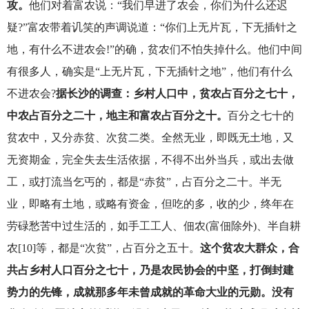
攻。
他们对着富农说：“我们早进了农会，你们为什么还迟
疑?”富农带着讥笑的声调说道：“你们上无片瓦，下无插针之
地，有什么不进农会!”的确，贫农们不怕失掉什么。他们中间
有很多人，确实是“上无片瓦，下无插针之地”，他们有什么
不进农会?
据长沙的调查：乡村人口中，贫农占百分之七十，
中农占百分之二十，地主和富农占百分之十。
百分之七十的
贫农中，又分赤贫、次贫二类。全然无业，即既无土地，又
无资期金，完全失去生活依据，不得不出外当兵，或出去做
工，或打流当乞丐的，都是“赤贫”，占百分之二十。半无
业，即略有土地，或略有资金，但吃的多，收的少，终年在
劳碌愁苦中过生活的，如手工工人、佃农(富佃除外)、半自耕
农[10]等，都是“次贫”，占百分之五十。
这个贫农大群众，合
共占乡村人口百分之七十，乃是农民协会的中坚，打倒封建
势力的先锋，成就那多年未曾成就的革命大业的元勋。没有