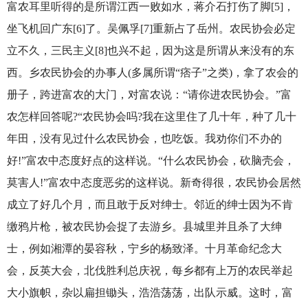
富农耳里听得的是所谓江西一败如水，蒋介石打伤了脚[5]，
坐飞机回广东[6]了。吴佩孚[7]重新占了岳州。农民协会必定
立不久，三民主义[8]也兴不起，因为这是所谓从来没有的东
西。乡农民协会的办事人(多属所谓“痞子”之类)，拿了农会的
册子，跨进富农的大门，对富农说：“请你进农民协会。”富
农怎样回答呢?“农民协会吗?我在这里住了几十年，种了几十
年田，没有见过什么农民协会，也吃饭。我劝你们不办的
好!”富农中态度好点的这样说。“什么农民协会，砍脑壳会，
莫害人!”富农中态度恶劣的这样说。新奇得很，农民协会居然
成立了好几个月，而且敢于反对绅士。邻近的绅士因为不肯
缴鸦片枪，被农民协会捉了去游乡。县城里并且杀了大绅
士，例如湘潭的晏容秋，宁乡的杨致泽。十月革命纪念大
会，反英大会，北伐胜利总庆祝，每乡都有上万的农民举起
大小旗帜，杂以扁担锄头，浩浩荡荡，出队示威。这时，富