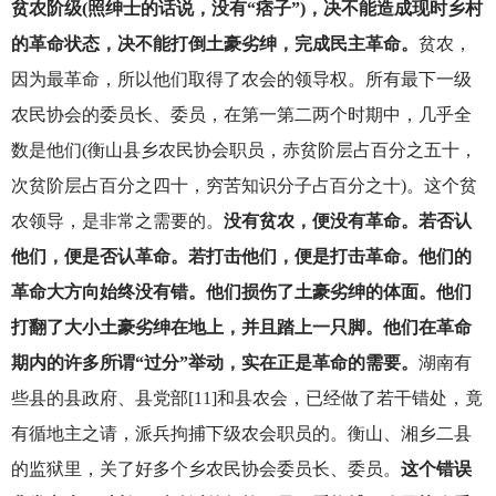
贫农阶级(照绅士的话说，没有“痞子”)，决不能造成现时乡村
的革命状态，决不能打倒土豪劣绅，完成民主革命。
贫农，
因为最革命，所以他们取得了农会的领导权。所有最下一级
农民协会的委员长、委员，在第一第二两个时期中，几乎全
数是他们(衡山县乡农民协会职员，赤贫阶层占百分之五十，
次贫阶层占百分之四十，穷苦知识分子占百分之十)。这个贫
农领导，是非常之需要的。
没有贫农，便没有革命。若否认
他们，便是否认革命。若打击他们，便是打击革命。他们的
革命大方向始终没有错。他们损伤了土豪劣绅的体面。他们
打翻了大小土豪劣绅在地上，并且踏上一只脚。他们在革命
期内的许多所谓“过分”举动，实在正是革命的需要。
湖南有
些县的县政府、县党部[11]和县农会，已经做了若干错处，竟
有循地主之请，派兵拘捕下级农会职员的。衡山、湘乡二县
的监狱里，关了好多个乡农民协会委员长、委员。
这个错误