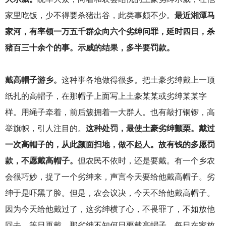
家里吃饭，少不得要杀猪出谷，此类事颇不少。
最近湘潭马
家河，有率领一万五千群众向六个劣绅问罪，延时四日，杀
猪百三十余个的事。示威的结果，多半要罚款。
戴高帽子游乡。
这种事各地做得很多。把土豪劣绅戴上一顶
纸扎的高帽子，在那帽子上面写上土豪某某或劣绅某某字
样。用绳子牵着，前后簇拥着一大群人。也有敲打铜锣，高
举旗帜，引人注目的。
这种处罚，最使土豪劣绅颤栗。戴过
一次高帽子的，从此颜面扫地，做不起人。故有钱的多愿罚
款，不愿戴高帽子。
但农民不依时，还是要戴。有一个乡农
会很巧妙，捉了一个劣绅来，声言今天要给他戴高帽子。劣
绅于是吓黑了脸。但是，农会议决，今天不给他戴高帽子。
因为今天给他戴过了，这劣绅横了心，不畏罪了，不如放他
回去，等日再戴。那劣绅不知何日要戴高帽子，每日在家放