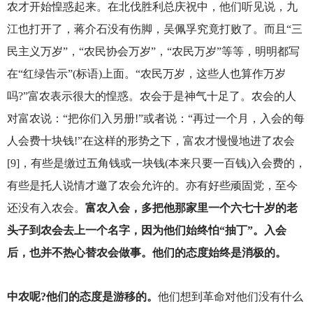
农才开始惶惑起来。在北伐胜利总庆祝中，他们听见说，九
江也打开了，蒋介石没有伤脚，吴佩孚究竟打败了。而且“三
民主义万岁”，“农民协会万岁”，“农民万岁”等等，明明都写
在“红绿告示”(标语)上面。“农民万岁，这些人也算作万岁
吗?”富农表示很大的惶惑。农会于是神气十足了。农会的人
对富农说：“把你们入另册!”或者说：“再过一个月，入会的每
人会费十块钱!”在这样的形势之下，富农才慢慢地进了农会
[9]，有些是缴过五角钱或一块钱(本来只要一百钱)入会费的，
有些是托人说情才邀了农会允许的。亦有好些顽固党，至今
还没有入农会。
富农入会，多把他那家里一个六七十岁的老
头子到农会去上一个名字，因为他们始终怕“抽丁”。入会
后，也并不热心替农会做事。他们的态度始终是消极的。
中农呢?他们的态度是游移的。
他们想到革命对他们没有什么