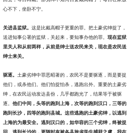
心不下，坐卧不宁。
关进县监狱。
这是比戴高帽子更重的罪。把土豪劣绅捉了，
送进知事公署的监狱，关起来，要知事办他的罪。
现在监狱
里关人和从前两样，从前是绅士送农民来关，现在是农民送
绅士来关。
驱逐。
土豪劣绅中罪恶昭著的，农民不是要驱逐，而是要捉
他们，或杀他们。他们怕捉怕杀，逃跑出外。重要的土豪劣
绅，在农民运动发达县份，几乎都跑光了，结果等于被驱
逐。
他们中间，头等的跑到上海，次等的跑到汉口，三等的
跑到长沙，四等的跑到县城。这些逃跑的土豪劣绅，以逃到
上海的为最安全。逃到汉口的，如华容的三个劣绅，终被捉
回。逃到长沙的，更随时有被各县旅省学生捕获之虞，我在