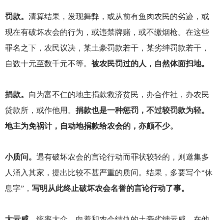
罚款。
清算结果，发现舞弊，或从前有鱼肉农民的劣迹，或
现在有破坏农会的行为，或违禁牌赌，或不缴烟枪。在这些
罪名之下，农民议决，某土豪罚款若干，某劣绅罚款若干，
自数十元至数千元不等。
被农民罚过的人，自然体面扫地。
捐款。
向为富不仁的地主捐款救济贫民，办合作社，办农民
贷款所，或作他用。
捐款也是一种惩罚，不过较罚款为轻。
地主为免祸计，自动地捐款给农会的，亦颇不少。
小质问。
遇有破坏农会的言论行动而罪状较轻的，则邀集多
人涌入其家，提出比较不甚严重的质问。结果，多要写个“休
息字”，
写明从此终止破坏农会名誉的言论行动了事。
大示威。
统率大众，向着和农会结仇的土豪劣绅示威，在他