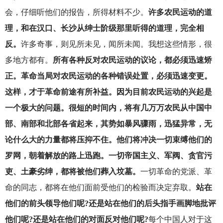
会，仔细听他们的报告，所得材料不少。
许多农民运动的道
理，和在汉口、长沙从绅士阶级那里听得的道理，完全相
反。
许多奇事，则见所未见，闻所未闻。我想这些情形，很
多地方都有。
所有各种反对农民运动的议论，都必须迅速矫
正。革命当局对农民运动的各种错误处置，必须迅速变更。
这样，才于革命前途有所补益。因为目前农民运动的兴起是
一个极大的问题。很短的时间内，将有几万万农民从中国中
部、南部和北部各省起来，其势如暴风骤雨，迅猛异常，无
论什么大的力量都将压抑不住。他们将冲决一切束缚他们的
罗网，朝着解放的路上迅跑。一切帝国主义、军阀、贪官污
吏、土豪劣绅，都将被他们葬入坟墓。
一切革命的党派、革
命的同志，都将在他们面前受他们的检验而决定弃取。
站在
他们的前头领导他们呢?还是站在他们的后头指手画脚地批评
他们呢?还是站在他们的对面反对他们呢?
每个中国人对于这