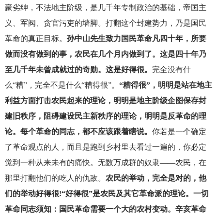
豪劣绅，不法地主阶级，是几千年专制政治的基础，帝国主
义、军阀、贪官污吏的墙脚。打翻这个封建势力，乃是国民
革命的真正目标。
孙中山先生致力国民革命凡四十年，所要
做而没有做到的事，农民在几个月内做到了。这是四十年乃
至几千年未曾成就过的奇勋。这是好得很。
完全没有什
么“糟”，完全不是什么“糟得很”。
“糟得很”，明明是站在地主
利益方面打击农民起来的理论，明明是地主阶级企图保存封
建旧秩序，阻碍建设民主新秩序的理论，明明是反革命的理
论。每个革命的同志，都不应该跟着瞎说。
你若是一个确定
了革命观点的人，而且是跑到乡村里去看过一遍的，你必定
觉到一种从来未有的痛快。无数万成群的奴隶——农民，在
那里打翻他们的吃人的仇敌。
农民的举动，完全是对的，他
们的举动好得很!“好得很”是农民及其它革命派的理论。一切
革命同志须知：国民革命需要一个大的农村变动。辛亥革命