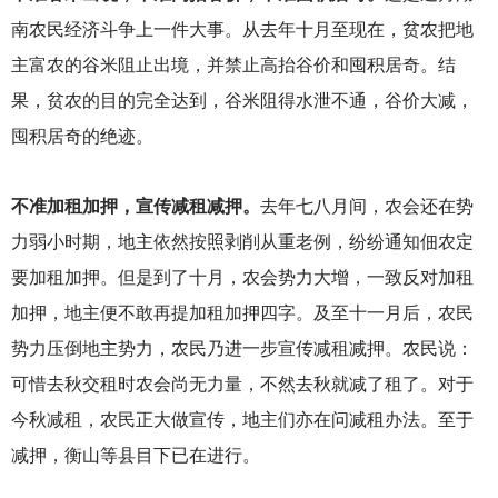
南农民经济斗争上一件大事。从去年十月至现在，贫农把地
主富农的谷米阻止出境，并禁止高抬谷价和囤积居奇。结
果，贫农的目的完全达到，谷米阻得水泄不通，谷价大减，
囤积居奇的绝迹。
不准加租加押，宣传减租减押。
去年七八月间，农会还在势
力弱小时期，地主依然按照剥削从重老例，纷纷通知佃农定
要加租加押。但是到了十月，农会势力大增，一致反对加租
加押，地主便不敢再提加租加押四字。及至十一月后，农民
势力压倒地主势力，农民乃进一步宣传减租减押。农民说：
可惜去秋交租时农会尚无力量，不然去秋就减了租了。对于
今秋减租，农民正大做宣传，地主们亦在问减租办法。至于
减押，衡山等县目下已在进行。