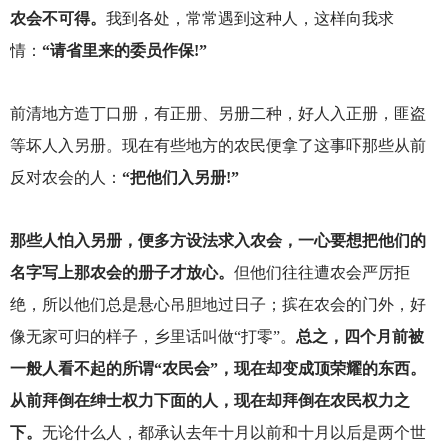
农会不可得。
我到各处，常常遇到这种人，这样向我求
情：
“请省里来的委员作保!”
前清地方造丁口册，有正册、另册二种，好人入正册，匪盗
等坏人入另册。现在有些地方的农民便拿了这事吓那些从前
反对农会的人：
“把他们入另册!”
那些人怕入另册，便多方设法求入农会，一心要想把他们的
名字写上那农会的册子才放心。
但他们往往遭农会严厉拒
绝，所以他们总是悬心吊胆地过日子；摈在农会的门外，好
像无家可归的样子，乡里话叫做“打零”。
总之，四个月前被
一般人看不起的所谓“农民会”，现在却变成顶荣耀的东西。
从前拜倒在绅士权力下面的人，现在却拜倒在农民权力之
下。
无论什么人，都承认去年十月以前和十月以后是两个世