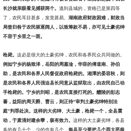
长沙就亲眼看见捕获两个。
逃到县城的，资格已是第四等
了，农民耳目甚多，发觉甚易。
湖南政府财政困难，财政当
局曾归咎于农民驱逐阔人，以致筹款不易，亦可见土豪劣绅
不容于乡里之一斑。
枪毙。
这必是很大的土豪劣绅，农民和各界民众共同做的。
例如宁乡的杨致泽，岳阳的周嘉淦，华容的傅道南、孙伯
助，是农民和各界人民督促政府枪毙的。湘潭的晏容秋，则
是农民和各界人民强迫县长同意从监狱取出，由农民自己动
手枪毙的。宁乡的刘昭，是农民直接打死的。醴陵的彭志
蕃，益阳的周天爵、曹云，则正待“审判土豪劣绅特别法
庭”判罪处决。这样的大劣绅、大土豪，枪毙一个，全县震
动，于肃清封建余孽，极有效力。
这样的大土豪劣绅，各县
多的有几十个，少的也有几个，
每县至少要把几个罪大恶极