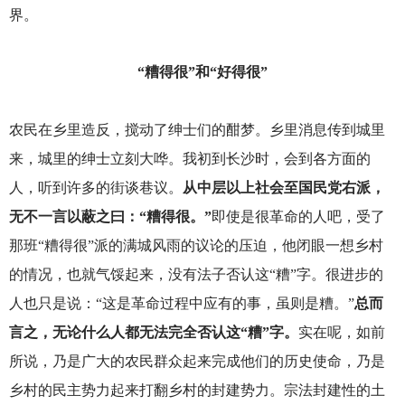
界。
“糟得很”和“好得很”
农民在乡里造反，搅动了绅士们的酣梦。乡里消息传到城里
来，城里的绅士立刻大哗。我初到长沙时，会到各方面的
人，听到许多的街谈巷议。
从中层以上社会至国民党右派，
无不一言以蔽之曰：“糟得很。”
即使是很革命的人吧，受了
那班“糟得很”派的满城风雨的议论的压迫，他闭眼一想乡村
的情况，也就气馁起来，没有法子否认这“糟”字。很进步的
人也只是说：“这是革命过程中应有的事，虽则是糟。”
总而
言之，无论什么人都无法完全否认这“糟”字。
实在呢，如前
所说，乃是广大的农民群众起来完成他们的历史使命，乃是
乡村的民主势力起来打翻乡村的封建势力。宗法封建性的土