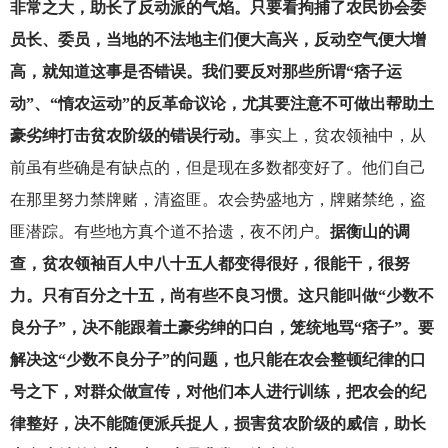
非常之大，助长了反动派的气焰。只要看拘捕了农民协会委
员长、委员，当地的不法地主们便大高兴，反动空气便大增
高，就知道这事是否错误。我们要反对那些所谓“痞子运
动”、“惰农运动”的反革命议论，尤其要注意不可做出帮助土
豪劣绅打击贫农阶级的错误行动。
事实上，贫农领袖中，从
前虽有些确是有缺点的，但是现在多数都变好了。他们自己
在那里努力禁牌赌，清盗匪。农会势盛地方，牌赌禁绝，盗
匪潜踪。有些地方真个道不拾遗，夜不闭户。
据衡山的调
查，贫农领袖百人中八十五人都变得很好，很能干，很努
力。只有百分之十五，尚有些不良习惯。这只能叫做“少数不
良分子”，决不能跟着土豪劣绅的口白，笼统地骂“痞子”。要
解决这“少数不良分子”的问题，也只能在农会整顿纪律的口
号之下，对群众做宣传，对他们本人进行训练，把农会的纪
律整好，决不能随便派兵捉人，损害贫农阶级的威信，助长