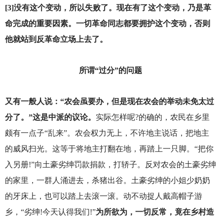
[3]没有这个变动，所以失败了。现在有了这个变动，乃是革
命完成的重要因素。一切革命同志都要拥护这个变动，否则
他就站到反革命立场上去了。
所谓“过分”的问题
又有一般人说：“农会虽要办，但是现在农会的举动未免太过
分了。”这是中派的议论。
实际怎样呢?的确的，农民在乡里
颇有一点子“乱来”。农会权力无上，不许地主说话，把地主
的威风扫光。这等于将地主打翻在地，再踏上一只脚。“把你
入另册!”向土豪劣绅罚款捐款，打轿子。反对农会的土豪劣绅
的家里，一群人涌进去，杀猪出谷。土豪劣绅的小姐少奶奶
的牙床上，也可以踏上去滚一滚。动不动捉人戴高帽子游
乡，“劣绅!今天认得我们!”
为所欲为，一切反常，竟在乡村造