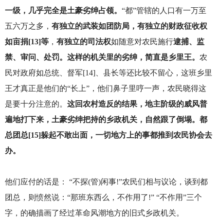
一级，几乎完全是土豪劣绅占领。
“
都”管辖的人口有一万至
五六万之多，
有独立的武装如团防局，有独立的财政征收权
如亩捐[13]等
，
有独立的司法权
如随意对农民施行
逮捕、监
禁、审问、处罚。这样的机关里的劣绅，简直是乡里王。
农
民对政府如总统、督军[14]、县长等还比较不留心，这班乡里
王才真正是他们的“长上”，他们鼻子里哼一声，农民晓得这
是要十分注意的。
这回农村造反的结果，地主阶级的威风普
遍地打下来，土豪劣绅把持的乡政机关，自然跟了倒塌。都
总团总[15]躲起不敢出面，一切地方上的事都推到农民协会去
办。
他们应付的话是： “不探(管)闲事!”农民们相与议论，谈到都
团总，则愤然说：“那班东西么，不作用了!” “不作用”三个
字，的确描画了经过革命风潮地方的旧式乡政机关。