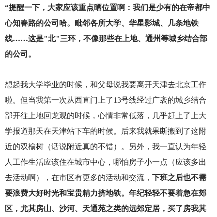
“提醒一下，大家应该重点晒位置啊：我们是少有的在帝都中
心知春路的公司哈。毗邻各所大学、华星影城、几条地铁
线……这是"北"三环，不像那些在上地、通州等城乡结合部
的公司。
想起我大学毕业的时候，和父母说我要离开天津去北京工作
啦。但当我第一次从西直门上了13号线经过广袤的城乡结合
部开往上地回龙观的时候，心情非常低落，几乎赶上了上大
学报道那天在天津站下车的时候。后来我就果断搬到了这附
近的双榆树（话说附近真的不错）。另外，我一直认为年轻
人工作生活应该住在城市中心，哪怕房子小一点（应该多出
去活动啊），在市区有更多的活动和交流，
下班之后也不需
要浪费大好时光和宝贵精力挤地铁。年纪轻轻不要着急在郊
区，尤其房山、沙河、天通苑之类的远郊定居，买了房我其