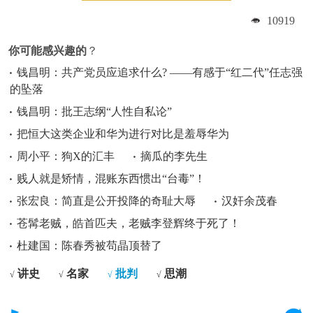
10919
你可能感兴趣的
？
钱昌明：共产党员应追求什么? ——有感于“红二代”任志强
的坠落
钱昌明：批王志纲“人性自私论”
把恒大这类企业和华为进行对比是羞辱华为
周小平：狗X的汇丰
摘瓜的李先生
贱人就是矫情，混账东西惯出“台毒”！
张宏良：简直是公开投降的奇耻大辱
汉奸余茂春
苍髯老贼，皓首匹夫，老贼李登辉终于死了！
杜建国：陈春秀被苟晶顶替了
讲史
名家
批判
思潮
√
√
√
√