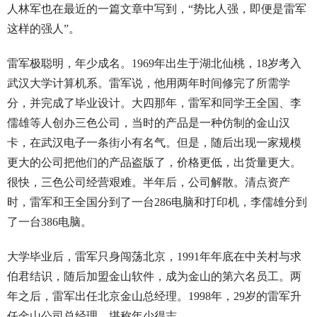
人林军也在最近的一篇文章中写到，“势比人强，即便是雷军
这样的强人”。
雷军极聪明，年少成名。1969年出生于湖北仙桃，18岁考入
武汉大学计算机系。雷军说，他用两年时间修完了所需学
分，并完成了毕业设计。大四那年，雷军和同学王全国、李
儒雄等人创办三色公司，当时的产品是一种仿制的金山汉
卡，在武汉电子一条街小有名气。但是，随后出现一家规模
更大的公司把他们的产品盗版了，价格更低，出货量更大。
很快，三色公司经营艰难。半年后，公司解散。清点资产
时，雷军和王全国分到了一台286电脑和打印机，李儒雄分到
了一台386电脑。
大学毕业后，雷军只身闯荡北京，1991年年底在中关村与求
伯君结识，随后加盟金山软件，成为金山的第六名员工。两
年之后，雷军出任北京金山总经理。1998年，29岁的雷军升
任金山公司总经理，堪称年少得志。