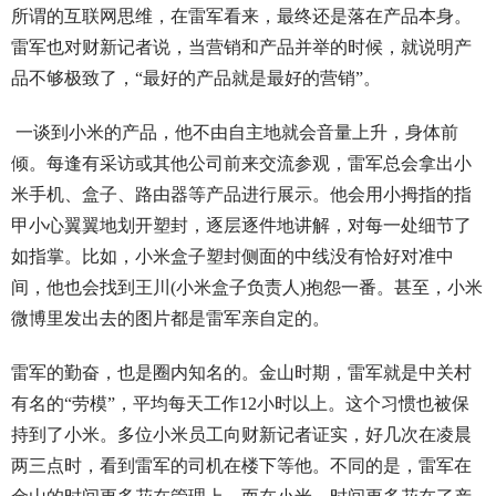
所谓的互联网思维，在雷军看来，最终还是落在产品本身。
雷军也对财新记者说，当营销和产品并举的时候，就说明产
品不够极致了，“最好的产品就是最好的营销”。
一谈到小米的产品，他不由自主地就会音量上升，身体前
倾。每逢有采访或其他公司前来交流参观，雷军总会拿出小
米手机、盒子、路由器等产品进行展示。他会用小拇指的指
甲小心翼翼地划开塑封，逐层逐件地讲解，对每一处细节了
如指掌。比如，小米盒子塑封侧面的中线没有恰好对准中
间，他也会找到王川(小米盒子负责人)抱怨一番。甚至，小米
微博里发出去的图片都是雷军亲自定的。
雷军的勤奋，也是圈内知名的。金山时期，雷军就是中关村
有名的“劳模”，平均每天工作12小时以上。这个习惯也被保
持到了小米。多位小米员工向财新记者证实，好几次在凌晨
两三点时，看到雷军的司机在楼下等他。不同的是，雷军在