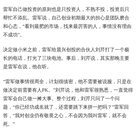
雷军自己做投资的原则也是只投资人，不熟不投，投资后只
帮忙不添乱。雷军说，自己创业初期最大的担心是团队磨合
和心态，“看到最肥的市场，找来最厉害的人，事情没有理由
不成功”。
决定做小米之前，雷军给晨兴创投的合伙人刘芹打了一个极
长的电话，打光了三块电池。事后，刘芹说，其实那晚主要
是雷军在说，他在听。
“雷军做事情很周全，计划很缜密，他不需要被说服，只是在
做决定前需要有人PK。”刘芹说，他和雷军很熟悉，一直觉得
雷军会自己做一摊大事。整个过程，刘芹只问了一个问
题，“你已经功成名就了，还需要跳下来拼一把吗？”雷军回
答，“我对创业仍有敬畏之心，不会因为我叫雷军，就不会
死。”