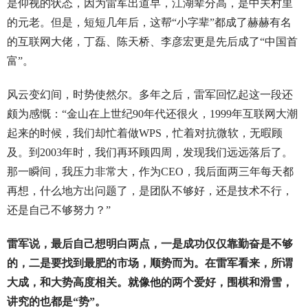
是仰视的状态，因为雷军出道早，江湖辈分高，是中关村里
的元老。但是，短短几年后，这帮“小字辈”都成了赫赫有名
的互联网大佬，丁磊、陈天桥、李彦宏更是先后成了“中国首
富”。
风云变幻间，时势使然尔。多年之后，雷军回忆起这一段还
颇为感慨：“金山在上世纪90年代还很火，1999年互联网大潮
起来的时候，我们却忙着做WPS，忙着对抗微软，无暇顾
及。到2003年时，我们再环顾四周，发现我们远远落后了。
那一瞬间，我压力非常大，作为CEO，我后面两三年每天都
再想，什么地方出问题了，是团队不够好，还是技术不行，
还是自己不够努力？”
雷军说，最后自己想明白两点，一是成功仅仅靠勤奋是不够
的，二是要找到最肥的市场，顺势而为。在雷军看来，所谓
大成，和大势高度相关。就像他的两个爱好，围棋和滑雪，
讲究的也都是“势”。