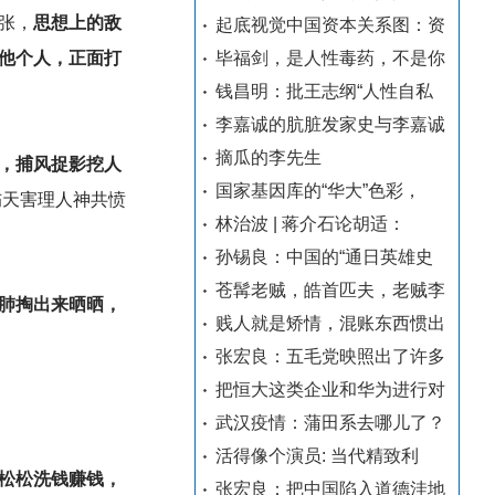
张，
思想上的敌
起底视觉中国资本关系图：资
毕福剑，是人性毒药，不是你
他个人，正面打
钱昌明：批王志纲“人性自私
李嘉诚的肮脏发家史与李嘉诚
摘瓜的李先生
，捕风捉影挖人
国家基因库的“华大”色彩，
伤天害理人神共愤
林治波 | 蒋介石论胡适：
孙锡良：中国的“通日英雄史
苍髯老贼，皓首匹夫，老贼李
肺掏出来晒晒，
贱人就是矫情，混账东西惯出
张宏良：五毛党映照出了许多
把恒大这类企业和华为进行对
武汉疫情：蒲田系去哪儿了？
活得像个演员: 当代精致利
松松洗钱赚钱，
张宏良：把中国陷入道德洼地