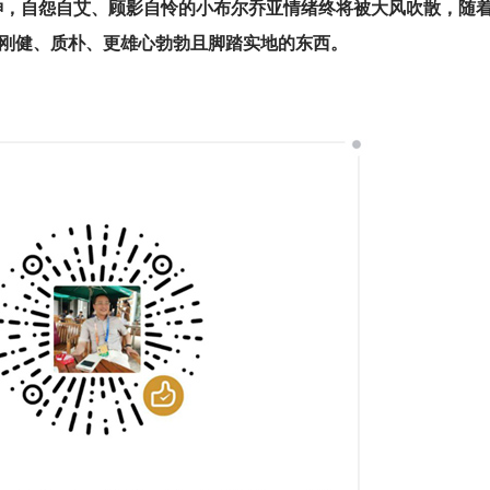
神，自怨自艾、顾影自怜的小布尔乔亚情绪终将被大风吹散，随
刚健、质朴、更雄心勃勃且脚踏实地的东西。