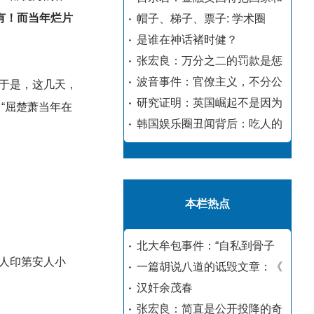
有！而当年烂片
帽子、梯子、票子: 学术圈
是谁在神话褚时健？
张宏良：万分之二的罚款是惩
波音事件：官僚主义，不分公
于是，这几天，
研究证明：英国崛起不是因为
“屈楚萧当年在
韩国娱乐圈丑闻背后：吃人的
本栏热点
北大牟包事件：“自私到骨子
人印第安人小
一篇胡说八道的诋毁文章：《
汉奸余茂春
张宏良：简直是公开投降的奇