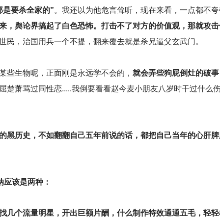
那是要杀全家的”
。我还以为他危言耸听，现在来看，一点都不夸
来，舆论界搞起了白色恐怖。打击不了对方的价值观，那就攻击
世民，治国用兵一个不提，翻来覆去就是杀兄逼父玄武门。
某些生物呢，正面刚是永远学不会的，
就会弄些狗屁倒灶的破事
楚萧骂过同性恋.....我倒要看看赵今麦小朋友八岁时干过什么
的黑历史，不如翻翻自己五年前说的话，都把自己当年的心肝脾
纳应该是两种：
找几个流量明星，开出巨额片酬，什么制作特效通通五毛，轻轻