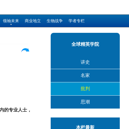
领袖未来
商业地立
生物战争
学者专栏
全球精英学院
讲史
名家
批判
思潮
内的专业人士，
本栏最新