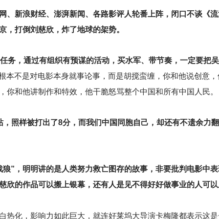
网、新浪财经、澎湃新闻、各路影评人轮番上阵，闭口不谈《流
京，打倒刘慈欣，炸了地球的架势。
种任务，通过有组织有预谋的活动，买水军、带节奏，一定要把
根本不是对电影本身就事论事，而是胡搅蛮缠，你和他说创意，
，你和他讲制作和特效，他干脆怒骂整个中国和所有中国人民。
网站，照样被打出了8分，而我们中国同胞自己，却还有不遗余力
战狼”，明明讲的是人类努力救亡图存的故事，非要批判电影中表
不得刘慈欣的作品可以搬上银幕，还有人是见不得好好做事业的人可
白热化，影响力如此巨大，就连好莱坞大导演卡梅隆都表示这是