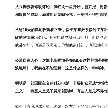
从豆瓣纵容修改评论、疯狂刷一星开始，新京报、财新
和取得的成就，满嘴胡话阴阳怪气，一副恨不得打倒吴
从这16天的舆论攻势看下来，似乎某些派系接到了某
欣的IP彻底污名化。
其实电影本身可以批判，但这些人
他讲情怀，他还是骂吴京，你和他谈科幻，他骂刘慈欣
公道自在人心，这部电影哪怕是在IMDB这样的国外
浪地球》，我实在不能理解，这是什么样的一种精神。
明明是一部国际主义的科幻电影，非要把它骂成“太空
主义”......有些人是见了吴京就跳脚，有些人是见
如今《流浪地球》如此火爆，双方之间的辩论争斗已经