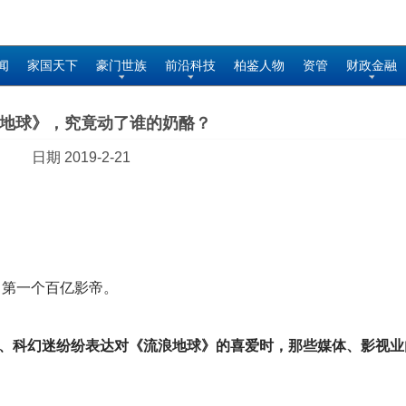
闻
家国天下
豪门世族
前沿科技
柏鉴人物
资管
财政金融
地球》，究竟动了谁的奶酪？
日期 2019-2-21
了第一个百亿影帝。
、科幻迷纷纷表达对《流浪地球》的喜爱时，那些媒体、影视业