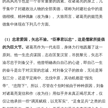
的高风亮节也是一个非常重要的因素。在诸葛亮的身上，几
乎集中了封建政治人物的全部美德，堪称为封建社会中的道
德楷模、精神偶象（改为像）。大致而言，诸葛亮的懿范美
德集中体现在下列几个方面。
（1）忠君爱国，矢志不渝。“臣事君以忠”，这是儒家所提倡
的为臣大节。
诸葛亮作为一代名臣，身体力行地践履了这一
原则。他一生忠贞谋国，志在匡复汉室，吊抚黎元，矢志不
渝尽忠于刘备父子。他曾明确表白自己的心迹，即自己一生
的奋斗是出于对汉室的忠诚，对刘备父子的效命，无论是筹
划三分，还是平定南中、北伐中原，其动机都是“报先
帝”、“忠陛下”。所以，尽管在个别时候由于种种原因，刘备
对诸葛亮宠信和作（改为任）用似乎并未真正竭尽其才，仅
仅让他承担一些“调其赋税，以充军实”、“足食足兵”之类的后