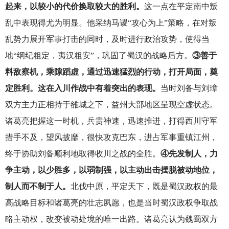
起来，以较小的代价换取较大的胜利。
这一点在平定南中叛
乱中表现得尤为明显。他采纳马谡“攻心为上”策略，在对叛
乱势力展开军事打击的同时，及时进行政治攻势，使得当
地“纲纪粗定，夷汉粗安”，巩固了蜀汉的战略后方。
③善于
料敌察机，乘隙蹈虚，通过迅速猛烈的行动，打开局面，奠
定胜利。这在入川作战中有着突出的表现。
当时刘备与刘璋
双方主力正相持于雒城之下，益州大部地区呈现空虚状态。
诸葛亮把握这一时机，兵贵神速，迅速推进，打得西川守军
措手不及，望风披靡，很快攻克巴东，进占军事重镇江州，
终于协助刘备顺利地取得收川之战的全胜。
④先发制人，力
争主动，以少胜多，以弱制强，以主动出击摆脱被动地位，
制人而不制于人。
北伐中原，平定天下，既是蜀汉政权的最
高战略目标和诸葛亮的壮志夙愿，也是当时蜀汉政权争取战
略主动权，改变被动处境的唯一出路。诸葛亮认为魏蜀双方