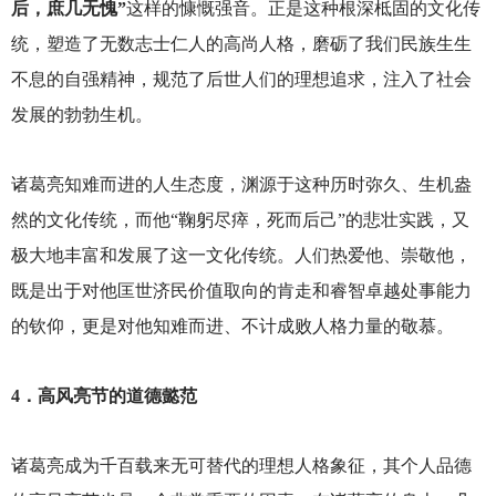
后，庶几无愧”
这样的慷慨强音。正是这种根深柢固的文化传
统，塑造了无数志士仁人的高尚人格，磨砺了我们民族生生
不息的自强精神，规范了后世人们的理想追求，注入了社会
发展的勃勃生机。
诸葛亮知难而进的人生态度，渊源于这种历时弥久、生机盎
然的文化传统，而他“鞠躬尽瘁，死而后己”的悲壮实践，又
极大地丰富和发展了这一文化传统。人们热爱他、崇敬他，
既是出于对他匡世济民价值取向的肯走和睿智卓越处事能力
的钦仰，更是对他知难而进、不计成败人格力量的敬慕。
4
．高风亮节的道德懿范
诸葛亮成为千百载来无可替代的理想人格象征，其个人品德