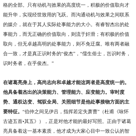
格的全部。只有动机与效果的高度统一，积极的价值取向才
能升华，实现经世致用的飞跃。而沟通动机与效果之间联系
的媒介，就在于其人实际处事能力的大小。有睿智杰出的处
事能力，而无正确的价值取向，则流于奸滑；有积极的价值
取向，但无卓越高明的处事能力，则不免迂腐。唯有两者融
合一致，才是真正识时务的“俊杰”，“儒生俗士，岂识时务，
识时务者，在乎俊杰。”
在诸葛亮身上，高尚志向和卓越才能这两者是高度统一的。
他具备着杰出的决策能力、管理能力、应变能力。审时度
势、通权达变、驾驭全局、关照细节是他处事接物方面的主
要特征。
“
伯仲之间见伊吕，指挥若定失萧曹”（杜甫《咏怀
古迹五首•其五》），正是对他才能的最好写照。正由于诸葛
亮具备着这一基本素质，他才成为大家心目中一致公认的智