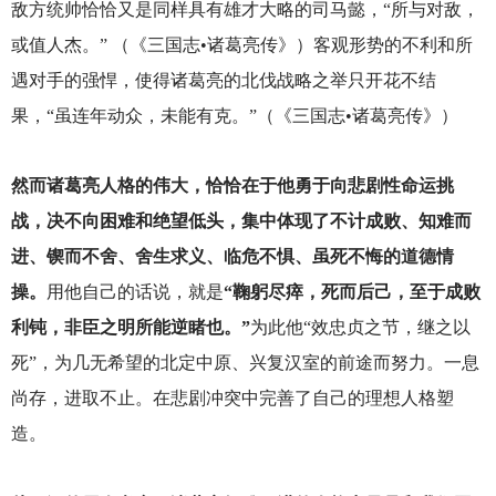
敌方统帅恰恰又是同样具有雄才大略的司马懿，“所与对敌，
或值人杰。” （《三国志•诸葛亮传》）客观形势的不利和所
遇对手的强悍，使得诸葛亮的北伐战略之举只开花不结
果，“虽连年动众，未能有克。”（《三国志•诸葛亮传》）
然而诸葛亮人格的伟大，恰恰在于他勇于向悲剧性命运挑
战，决不向困难和绝望低头，集中体现了不计成败、知难而
进、锲而不舍、舍生求义、临危不惧、虽死不悔的道德情
操。
用他自己的话说，就是
“鞠躬尽瘁，死而后己，至于成败
利钝，非臣之明所能逆睹也。”
为此他“效忠贞之节，继之以
死”，为几无希望的北定中原、兴复汉室的前途而努力。一息
尚存，进取不止。在悲剧冲突中完善了自己的理想人格塑
造。