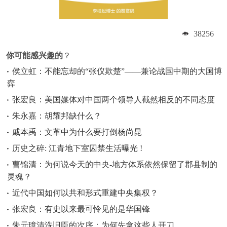
38256
你可能感兴趣的
？
侯立虹：不能忘却的“张仪欺楚”——兼论战国中期的大国博
弈
张宏良：美国媒体对中国两个领导人截然相反的不同态度
朱永嘉：胡耀邦缺什么？
戚本禹：文革中为什么要打倒杨尚昆
历史之碎: 江青地下室囚禁生活曝光 !
曹锦清：为何说今天的中央-地方体系依然保留了郡县制的
灵魂？
近代中国如何以共和形式重建中央集权？
张宏良：有史以来最可怜见的是华国锋
朱元璋清洗旧臣的次序：为何先拿这些人开刀