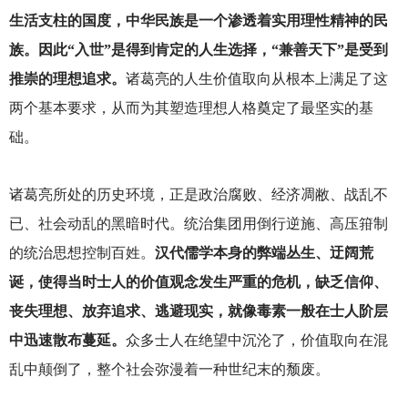
生活支柱的国度，中华民族是一个渗透着实用理性精神的民
族。因此“入世”是得到肯定的人生选择，“兼善天下”是受到
推崇的理想追求。
诸葛亮的人生价值取向从根本上满足了这
两个基本要求，从而为其塑造理想人格奠定了最坚实的基
础。
诸葛亮所处的历史环境，正是政治腐败、经济凋敝、战乱不
已、社会动乱的黑暗时代。统治集团用倒行逆施、高压箝制
的统治思想控制百姓。
汉代儒学本身的弊端丛生、迂阔荒
诞，使得当时士人的价值观念发生严重的危机，缺乏信仰、
丧失理想、放弃追求、逃避现实，就像毒素一般在士人阶层
中迅速散布蔓延。
众多士人在绝望中沉沦了，价值取向在混
乱中颠倒了，整个社会弥漫着一种世纪末的颓废。