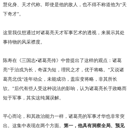
慧化身、天才代称。即使是他的敌人，也不得不称道他为“天
下奇才”。
这里我仅想通过对诸葛亮天才军事艺术的透视，来展示其处
事待物的风采襟度。
陈寿在《三国志•诸葛亮传》中曾提出了这样的观点：诸葛
亮“于治戎为长，奇谋为短，理民之才，优于将略。”又说诸
葛亮北伐“连年动众，未能成功，盖应变将略，非其所长
欤。”后代有些人受这种说法的影响，认为诸葛亮长于政略而
短于军事，其实这纯属误解。
平心而论，和其政治能力一样，诸葛亮的军事才华也非常突
出。这集中表现在两个方面。
第一，他具有洞察全局、预见