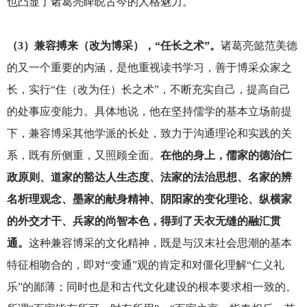
也凸显了诸葛亮睥睨古今的人格魅力。
（3）兼容搏来（改为博采），“任长之术”。
诸葛亮懿范美德
的又一个重要的内涵，是他重视读书学习，善于博采众家之
长，实行“住（改为任）长之术”，不断充实自己，提高自己
的处事应变能力。具体地说，他在坚持儒学的基本立场前提
下，兼容博采其他学派的长处，致力于沟通理论和实践的关
系，既有所侧重，又照顾全面。
在他的身上，儒家的德治仁
政原则、道家的豁达人生态度、法家的法治思想、名家的辨
名析理观念、墨家的献身精神、阴阳家的变化理论、纵横家
的外交才干、兵家的尚智本色，得到了天衣无缝的融汇贯
通。
这种兼容博采的文化精神，既是与汉末社会思潮的基本
特征相吻合的，即对“变通”观的肯定和对僵化理解“仁义礼
乐”的鄙薄；同时也是和古代文化建设的根本要求相一致的。