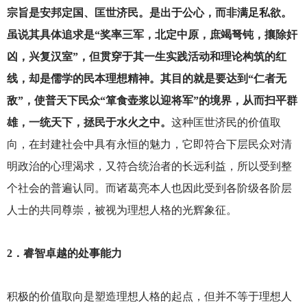
宗旨是安邦定国、匡世济民。是出于公心，而非满足私欲。
虽说其具体追求是“奖率三军，北定中原，庶竭弩钝，攘除奸
凶，兴复汉室”，但贯穿于其一生实践活动和理论构筑的红
线，却是儒学的民本理想精神。其目的就是要达到“仁者无
敌”，使普天下民众“箪食壶浆以迎将军”的境界，从而扫平群
雄，一统天下，拯民于水火之中。
这种匡世济民的价值取
向，在封建社会中具有永恒的魅力，它即符合下层民众对清
明政治的心理渴求，又符合统治者的长远利益，所以受到整
个社会的普遍认同。而诸葛亮本人也因此受到各阶级各阶层
人士的共同尊崇，被视为理想人格的光辉象征。
2
．睿智卓越的处事能力
积极的价值取向是塑造理想人格的起点，但并不等于理想人