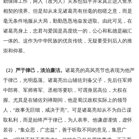
勤保障工作，两入（改为人）关系也似乎并未真正进入鱼水
相契的境界。但是却从未见诸葛亮有丝毫的怨嗟之意，而是
毫无条件地服从大局，勤勤恳恳地奋发进取。由此可见，在
诸葛亮身上，忠君与爱国是高度统一的，公心和私德是融汇
一体的。这作为中华民族的优良传统，无疑要受到后人的推
崇和仰慕。
（2）严于律己，淡泊廉洁。
诸葛亮的高风亮节也表现为他严
于律己，光明磊落。诸葛亮出山辅佐刘备父子，先后任军师
中郎将、军师将军、丞相等要职，可谓身居高位，大权在
握。尤其是在辅佐刘禅期间，他是蜀汉政权实际上的领导
人，“政事无巨细，咸决于亮”。可是诸葛亮却从不为自己谋
取私利，而是始终严于律已，为人表率。他谦虚谨慎，虚怀
若谷，“集众思，广忠益”，善于听取不同的意见，集思广