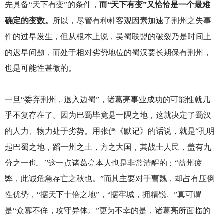
先具备“天下有变”的条件，
而“天下有变”又恰恰是一个最难
确定的变数。
所以，尽管有种种客观因素加速了荆州之失事
件的过早发生，但从根本上说，吴蜀联盟的破裂乃是时间上
的迟早问题，而处于相对劣势地位的蜀汉要长期保有荆州，
也是可能性甚微的。
一旦“委弃荆州，退入边蜀”，诸葛亮事业成功的可能性就几
乎不复存在了。因为巴蜀毕竟是一隅之地，这就决定了蜀汉
的人力、物力处于劣势。用张俨《默记》的话说，就是“孔明
起巴蜀之地，蹈一州之土，方之大国，其战士人民，盖有九
分之一也。”这一点诸葛亮本人也是非常清醒的：“益州疲
弊，此诚危急存亡之秋也。”而其主要对手曹魏，却占有压倒
性优势，“据天下十倍之地”，“据牢城，拥精锐。”真可谓
是“众寡不侔，攻守异体。”更为不幸的是，诸葛亮所面临的