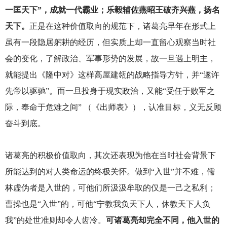
一匡天下”，成就一代霸业；乐毅辅佐燕昭王破齐兴燕，扬名
天下。
正是在这种价值取向的规范下，诸葛亮早年在形式上
虽有一段隐居躬耕的经历，但实质上却一直留心观察当时社
会的变化，了解政治、军事形势的发展，故一旦遇上明主，
就能提出《隆中对》这样高屋建瓴的战略指导方针，并“遂许
先帝以驱驰”。而一旦投身于现实政治，又能“受任于败军之
际，奉命于危难之间” （《出师表》），认准目标，义无反顾
奋斗到底。
诸葛亮的积极价值取向，其次还表现为他在当时社会背景下
所能达到的对人类命运的终极关怀。做到“入世”并不难，儒
林虚伪者是入世的，可他们所汲汲牟取的仅是一己之私利；
曹操也是“入世”的，可他“宁教我负天下人，休教天下人负
我”的处世准则却令人齿冷。
可诸葛亮却完全不同，他入世的