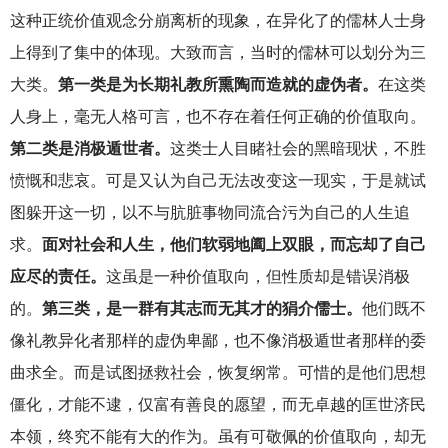
这种正统价值观念分崩离析的现象，在异化了的儒林人士身
上得到了集中的体现。大致而言，当时的儒林可以划分为三
大类。
第一类是为长期礼教所熏陶而造就的虚伪者。
在这类
人身上，毫无人格可言，也不存在着任何正确的价值取向。
第二类是消极遁世者。
这类士人目睹社会的黑暗现状，不胜
愤慨和悲哀。可是又认为自己无法改变这一现实，于是就试
图躲开这一切，以不与肮脏事物同流合污为自己的人生追
求。
面对社会和人生，他们软弱地阖上双眼，而忘却了自己
应尽的责任。
这虽是一种价值取向，但性质却是错误消极
的。
第三类，是一群有其志而无其才的狷介儒士。
他们既不
像礼教异化者那样的虚伪卑鄙，也不像消极遁世者那样的委
曲求全。而是试图拯救社会，恢复纲常。可惜的是他们思想
僵化，才能不逮，仅富有善良的愿望，而无卓越的匡世济民
本领，终究不能有大的作为。虽有可敬佩的价值取向，却无