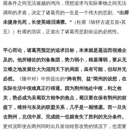
观条件之间无法逾越的鸿沟，理想追求与实际事物之间无法
调和的矛盾，决定了诸葛亮的一生是一个伟大的悲剧。
“出师
未捷身先死，长使英雄泪满襟。”
（杜甫《咏怀古迹五首•其
五》）杜甫的浩叹，正道出了诸葛亮悲剧命运的必然性。
平心而论，诸葛亮预定的追求目标，本来就是遥远而很难企
及的。他所辅佐的刘备集团，势力弱小，根基薄弱，要从无
立锥之地发展壮大为混同天下的局面，虽有可能，但却并无
必然。
《隆中对》中所提出的
“跨有荆、益”两州的设想，在
实际生活中很难真正行得通。因为荆州地处中枢，利之攸
关，势必成为吴蜀双方相争的焦点，蜀汉要在保有荆州的前
提下，维持与东吴的联盟关系，几乎是一厢情愿。而一旦失
去荆州，北伐中原、完成统一也就丧失了胜利的充分条件。
更何况即使在两州同时出兵发动钳形攻势的情况下，也需要