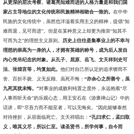
从更深的层次考察、诸葛亮知难而进的人格力量是和我们国
家占主导地位的文化传统和民族精神相吻合一致的。
在中华
民族的文化传统中，虽然也洋溢着实用主义的精神，提倡“知
难而退，见可而进”。但是在某种意义上却更为推崇“知其不
可而为之”的理想主义原则。
历史上往往是集事业上的不幸与
理想的崇高为一身的人，才拥有英雄的称号，成为后人发自
内心凭吊纪念的对象。从孔子、屈原、岳飞、文天祥到史可
法、张煌言等，均复如此。
他们对自己所认定的追求锲而不
舍、百折不挠、义无反顾、虽死不悔：
“亦余心之所善兮，虽
九死其犹未悔。”
对事业的成败利钝置之度外，永远抱着“尽
人事而听天命”的乐观心态，用王安石在《游褒禅山记》中的
话讲，即“尽吾力而不能至者，可以无悔矣。”因此能够泰然
对待挫折，从容面临死亡。文天祥唱出：
“孔曰求仁，孟曰取
义，唯其义尽，所以仁至。读圣贤书，所学何事，自今而