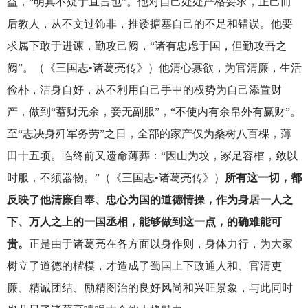
益，“明其不疑于直言也”。他对自己处处严格要求，正己而
后教人，从不文过饰非，推诿搪塞自己的不足和错误。他要
求属下敢于进谏，勤攻己阙，“诸有忠虑于国，但勤攻吾之
阙”。（《三国志•诸葛亮传》）他清心寡欲，为官清廉，生活
俭朴，洁身自好，从不利用自己手中的权势为自己添置财
产，做到“蓄财无余，妾无副服”，“不使内有余帛外有赢财”。
至“志决身歼军务劳”之日，全部的家产仅为桑树八百棵，薄
田十五顷。临终前又遗命薄葬：“因山为坟，冢足容棺，敛以
时服，不须器物。”（《三国志•诸葛亮传》）
所有这一切，都
反映了他清廉自奉、忠心为国的道德情操，作为身居一人之
下、万人之上的一国丞相，能够做到这一点，的确难能可
贵。
正是由于诸葛亮在各方面以身作则，身体力行，为大家
树立了道德的楷模，才造成了蜀国上下政通人和、官清吏
廉、精诚团结、励精图治的良好风尚和兴旺景象，与此同时