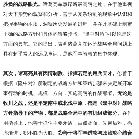
胜负的战略眼光。
诸葛亮军事谋略最高明之处，在于他重视
对天下形势的观察和分析，善于从复杂纷乱的现象中认识和
把握事物的本质，洞察历史发展的进程，并在此基础上制定
正确的战略方针和具体的策略步骤。“隆中对策”可以说是这
方面的典范。它的提出，表明诸葛亮在运筹战略全局问题上
具有超乎常人的远见卓识，是他军事智慧的集中体现。
其次，诸葛亮具有因情制敌、指挥若定的用兵天才。
①
善于
根据《隆中对》所制定的战略方针和策略步骤来决定展开军
事行动的时机、规模、方向，实施高明的作战部署。
无论是
收川之战，还是平定南中或北伐中原，都是《隆中对》战略
方针指导下的产物，都是战略全局中的有机组成部分。
在作
用指导上，他善于抓住主要矛盾，由点及面，先易后难，循
序渐进，积小胜为大胜。
②善于将军事进攻与政治攻心结合