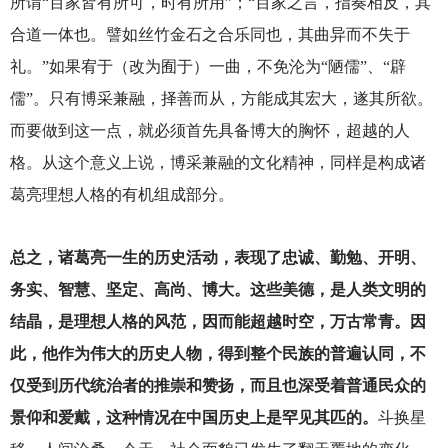
所谓“百家皆有所可，时有所用”；“百家之言，指奏相反，其
合道一体也。譬如丝竹金石之合乐同也，其曲异而不失于
礼。”如果宥于（改为囿于）一曲，不免沦为“陋儒”、“辟
儒”。只有博采兼融，择善而从，方能成其宏大，遂其所欲。
而要做到这一点，就必须首先具备博大的胸怀，超越的人
格。从这个意义上说，博采兼融的文化精神，同样是构成诸
葛亮理想人格的有机组成部分。
总之，诸葛亮一生的历史活动，表现了忠诚、勤勉、开明、
务实、智慧、坚定、高尚、博大。这些美德，是人类文明的
结晶，是理想人格的风范，因而能超越时空，万古常青。因
此，他作为伟大的历史人物，得到整个民族的普遍认同，不
仅受到历代统治者的推崇和赞扬，而且也深受着普通民众的
景仰和爱戴，这种情况在中国历史上是罕见其匹的。
斗换星