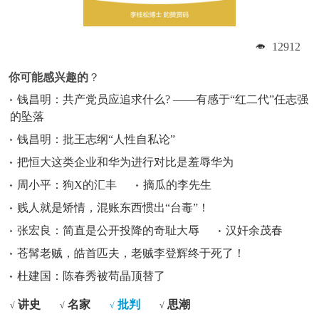
12912
你可能感兴趣的
？
钱昌明：共产党员应追求什么? ——有感于“红二代”任志强
的坠落
钱昌明：批王志纲“人性自私论”
把恒大这类企业和华为进行对比是羞辱华为
周小平：狗X的汇丰
摘瓜的李先生
贱人就是矫情，混账东西惯出“台毒”！
张宏良：简直是公开投降的奇耻大辱
汉奸余茂春
苍髯老贼，皓首匹夫，老贼李登辉终于死了！
杜建国：陈春秀被苟晶顶替了
讲史
名家
批判
思潮
√
√
√
√