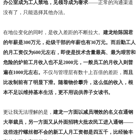
办公室成为工人禁地，见领导成为奢求
——正常的沟通渠道
没有了，只能选择其他办法。
在地位变化的同时，是收入差距的不断拉大。
建龙给陈国君
的年薪是300万元，处级干部的年薪也有30万元。而后勤工人
的月工资仅为600元左右，即使是技术含量最高、最为艰苦和
危险的炉前工月收入也不足2000元，一般员工的月收入则普
遍在1000元左右。
不仅与管理层有数十上百倍的差距，
而且
比改制前有了明显下滑。随着物价攀升，这么低的收入，根
本不足以维持基本生活，更不用说供养子女读书。
更让我无法理解的是，
建龙一方面以减员增效的名义在通钢
大举裁员，另一方面又从外面招聘大批农民工进入通钢——
这些连拧螺丝都不会的新工人月工资都是四五千，比经验丰