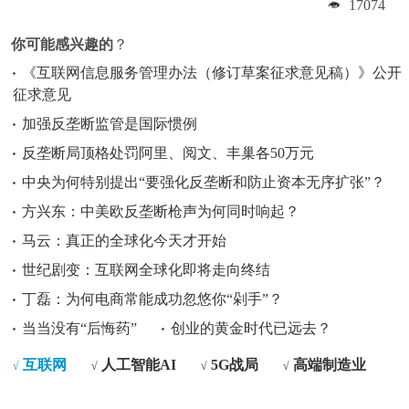
17074
你可能感兴趣的
？
《互联网信息服务管理办法（修订草案征求意见稿）》公开
征求意见
加强反垄断监管是国际惯例
反垄断局顶格处罚阿里、阅文、丰巢各50万元
中央为何特别提出“要强化反垄断和防止资本无序扩张”？
方兴东：中美欧反垄断枪声为何同时响起？
马云：真正的全球化今天才开始
世纪剧变：互联网全球化即将走向终结
丁磊：为何电商常能成功忽悠你“剁手”？
当当没有“后悔药”
创业的黄金时代已远去？
互联网
人工智能AI
5G战局
高端制造业
√
√
√
√