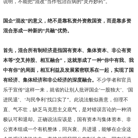
说明，不能把“混改”当作包治百病的“灵丹妙药”。
国企“混改”的意义，绝不是靠私资外资救国资，而是靠多资
混合形成一种新的“共融”优势。
首先，混合所有制经济是指国有资本、集体资本、非公有资
本等“交叉持股、相互融合”，这就形成了一种“你中有我、我
中有你”的局面，相互利益及发展紧密联系在一起，实现了国
有经济、集体经济和非公经济的深度融合。
不少学者和官员
乐于宣传“这样一来，就省的让别人批评国企‘一股独大’、‘国
进民退’、‘与民争利’找口实了”。此说法貌似善意，但理不
直、气不壮，缺乏马克思主义底气，是对错误言论的一种消
极认可和退却。正确说法应该是，国有资本与集体资本、非
公资本组成一个有机整体，同兴衰、共进退，能够在企业这