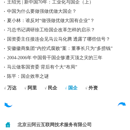
王绍光 | 新中国70年：工业化与国企（上）
中国为什么要做强做优做大国企？
夏小林：谁反对“做强做优做大国有企业”？
习总书记调研徐工给国企改革怎样的启示？
国资委主任接连会见马云马化腾 透露了哪些信号？
安徽徽商集团“内控式腐败”案：董事长只为“多捞钱”
2004-2006年 中国骨干国企惨遭灭顶之灾的三年
马云做客国资委 背后有个大“布局”
陈平：国企效率之谜
万达
阿里
民企
国企
外资
√
√
√
√
√
北京云阿云互联网技术服务有限公司