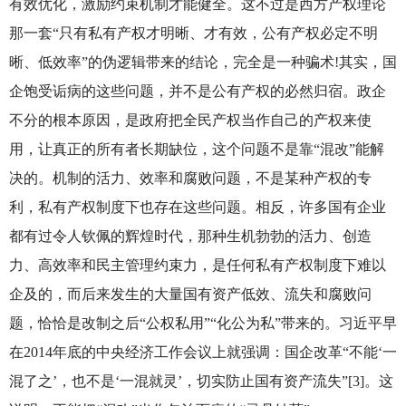
有效优化，激励约束机制才能健全。这不过是西方产权理论
那一套“只有私有产权才明晰、才有效，公有产权必定不明
晰、低效率”的伪逻辑带来的结论，完全是一种骗术!其实，国
企饱受诟病的这些问题，并不是公有产权的必然归宿。政企
不分的根本原因，是政府把全民产权当作自己的产权来使
用，让真正的所有者长期缺位，这个问题不是靠“混改”能解
决的。机制的活力、效率和腐败问题，不是某种产权的专
利，私有产权制度下也存在这些问题。相反，许多国有企业
都有过令人钦佩的辉煌时代，那种生机勃勃的活力、创造
力、高效率和民主管理约束力，是任何私有产权制度下难以
企及的，而后来发生的大量国有资产低效、流失和腐败问
题，恰恰是改制之后“公权私用”“化公为私”带来的。习近平早
在2014年底的中央经济工作会议上就强调：国企改革“不能‘一
混了之’，也不是‘一混就灵’，切实防止国有资产流失”[3]。这