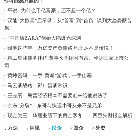
你可能感兴趣的
？
平说 | 为什么千亿富豪，还不起一个亿？
汉能“大败局”启示录：从“首富”到“首负” 误判大趋势酿苦
果
“中国版ZARA”创始人陷爆仓深渊
绿地这些年：万亿资产负债路 地王从不是传说！
精工集团债务违约 董事长为绍兴首富、坐拥三家上市公
司
黄峥密码：一手“黄暴”游戏，一手山寨
马云谈战略，郭广昌谈常识
王志纲：民营经济根本不需要谁来给他说法了
京东“分裂”：东哥与快递小哥从来不是兄弟
现金为王，华丽业绩下的房企寒冬——四巨头财报全解析
万达
阿里
民企
国企
外资
√
√
√
√
√