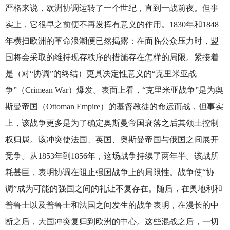
严格来说，欧洲协调运转了一个世纪，直到一战前夜。但事
实上，它很早之前便不再发挥有意义的作用。1830年和1848
年横扫欧洲的革命浪潮便已然揭露：在面临公众压力时，盟
国将会采取的维持现存秩序的措施存在怎样的局限。紧接着
是（对“协调”的终结）更具决定性意义的“克里米亚战
争”（Crimean War）爆发。表面上看，“克里米亚战争”是为奥
斯曼帝国（Ottoman Empire）的基督教徒的命运而战，但事实
上，该战争更多是为了确定奥斯曼帝国衰落之后其领土控制
权归属。该冲突使法国、英国、奥斯曼帝国与俄国之间展开
竞争。从1853年到1856年，这场战争持续了两年半。该战所
耗甚巨，表明协调在阻止强国战争上的局限性。战争使“协
调”成为可能的强国之间的礼让不复存在。随后，在奥地利和
普鲁士以及普鲁士和法国之间发生的战争表明，在漫长的中
断之后，大国冲突复归到欧洲的中心。这些混战之后，一切