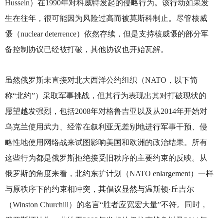
Hussein）在1990年对科威特发起的侵略行为。该行动如果发
生在往年，很可能因为风险过高而被莫斯科制止。尽管核威
慑（nuclear deterrence）依然存续，但是支持核威慑的部分军
备控制协议已经被打破，其他协议也开始瓦解。
虽然俄罗斯未直接对北大西洋公约组织（NATO，以下简
称“北约”）采取军事挑战，但其行为表现出其对打破现状的
愿望越发强烈，包括2008年对格鲁吉亚以及从2014年开始对
乌克兰使用武力、经常在叙利亚无差别地进行军事干预、侵
略性地使用网络战来试图影响美国和欧洲的政治结果。所有
这些行为都是俄罗斯拒绝接受旧秩序的主要约束的反映。从
俄罗斯的角度来看，北约东扩计划（NATO enlargement）一样
与原秩序下的约束相冲突，其倡议显然与温斯顿·丘吉尔
（Winston Churchill）的名言“胜者应宽宏大量”不符。同时，