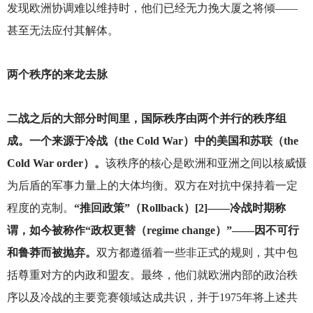
发现欧洲协调难以维持时，他们已经无力挽大厦之将倾——
甚至无法应付其解体。
两个秩序的来龙去脉
二战之后的大部分时间里，国际秩序由两个并行的秩序组
成。一个来源于冷战（the Cold War）中的美国和苏联（the
Cold War order）。
该秩序的核心是欧洲和亚洲之间以核威慑
为后盾的军事力量上的大体均衡。双方在对抗中保持着一定
程度的克制。
“推回政策”（Rollback）[2]——冷战时期称
谓，如今被称作“政权更替（regime change）”——因不可行
和鲁莽而被抛弃。
双方都遵循着一些非正式的规则，其中包
括尊重对方的内政和盟友。最终，他们就欧洲内部的政治秩
序以及冷战的主要竞赛领域达成共识，并于1975年将上述共