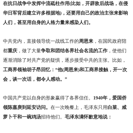
在抗日战争中发挥中流砥柱作用(比如，开辟敌后战场，在侵
华日军背后建立许多根据地)，还要用自己的政治主张来影响
人们，甚至用自身的人格力量来感染人们。
中共党内，直接领导统一战线工作的
周恩来
，在国民政府陪
都
重庆
，做了大量
争取和团结各界社会名流的工作
，使他们
逐渐消除了对共产党的疑惧，逐步接受中共的主张。比如，
工商界领袖胡子昂回忆：“他(周恩来)和工商界接触，开一次
会，谈一次话，都令人感动。”
中国共产党以自身的形象赢得了各界信任。
1940年，爱国侨
领陈嘉庚到延安访问。
在一次晚餐上，毛泽东只用
白菜、咸
萝卜干和一碗鸡汤
招待他们。
毛泽东满怀歉意地说：