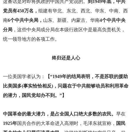
这番话是对即将执政的中国共产党说的。
到1949年底，中共
党员有450万名，
组建有华北、东北、西北、华东、中南、西
南
6个中共中央局，
山东、新疆、内蒙古、华南
4个中共中央
分局
，这些中央局或分局在本级行政区中是最高负责机关，
统一领导地方的各项工作。
终归还是人心
一位美国学者认为：
【“1949年的结局表明，不是苏联的援助
比美国多(事实恰恰相反)，问题在于中共能够动员和利用革命
的潜力，国民党却办不到。”】
中国革命的最大潜力，是占全国人口绝大多数的农民。
早在
1925年
国共合作的大革命进入高潮时，毛泽东就宣称，
国民