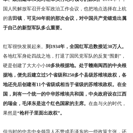
国人民解放军召开全军政治工作会议，也把地点选择在上杭
的
古田镇
，
可见90年前的那次会议，对中国共产党锻造出属
于自己的新型军队多么重要。
红军很快发展起来。
到1934年，全国红军总数接近30万人。
各地红军身处四战之地，打退了国民党军队的反复“围剿”，
硬是创建了大大小小
10多块根据地。处于赣南闽西的中央根
据地，便先后建立过5个省级和250多个县级苏维埃政权，各
地还先后创建有11个省级或相当于省级的苏维埃政权。在全
国，则有一个统一的中华苏维埃共和国，中央政府设在江西
的瑞金，毛泽东是这个红色国家的主席。
在血与火的时代，
果然是
“枪杆子里面出政权”。
但当时的中共中央领导人不赞成毛泽东的一些政策主张，还