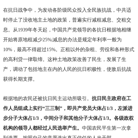
在抗日战争中，为发动各阶级民众投入全民族抗战，中共适
时停止了没收地主土地的政策，普遍实行减租减息、交租交
息。从1939年冬天起，中国共产党领导的各抗日根据地相继
开始将原地租减少25%;减息的办法是规定年利率一般为
10%，最高不得超过15%。正租以外的杂租、劳役和各种形式
的高利贷一律取缔。这种土地政策改善了民生，发展了生
产，调动了包括地主在内的人民的抗日积极性，使敌后抗战
获得长期支撑。
根据地的农民还被抗日民主运动所吸引。
抗日民主政府在工
作人员组成上实行“三三制”，即共产党员大体占1/3，左派进
步分子大体占1/3，中间分子和其他分子大体占1/3。各级政权
机构的领导人都经过人民选举产生。
中国农民平生第一次拿
到选票，按照自己的意愿选出真正信任的人当干部。