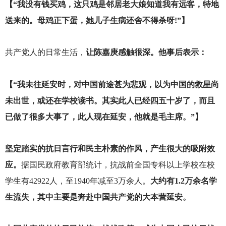
【“我没有钱买鸡，这只鸡是邻居老大娘知道我有远客，特地
送来的。母鸡正下蛋，她儿子生病还舍不得杀呀!”】
共产党人的日常生活，
让陈嘉庚感触很深。他事后表示：
【“我未往延安时，对中国前途甚为悲观，以为中国的救星尚
未出世，或还在学校读书。其实此人已经四五十岁了，而且
已做了很多大事了，此人现在延安，他就是毛主席。”】
坚定踏实的抗日言行和民主朴素的作风，产生很大的吸附效
应。
据国民政府教育部统计，抗战前全国专科以上学校在校
学生有42922人，至1940年减至3万余人。
大约有1.2万余名学
生流失，其中主要是奔赴中国共产党的大本营延安。