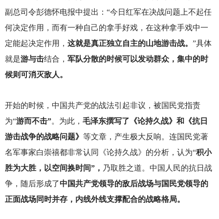
副总司令彭德怀电报中提出：“今日红军在决战问题上不起任
何决定作用，而有一种自己的拿手好戏，在这种拿手戏中一
定能起决定作用，
这就是真正独立自主的山地游击战。
”具体
就是
游与击
结合，
军队分散的时候可以发动群众，集中的时
候则可消灭敌人。
开始的时候，中国共产党的战法引起非议，被国民党指责
为“
游而不击”
。为此，
毛泽东撰写了《论持久战》和《抗日
游击战争的战略问题》
等文章，产生极大反响。连国民党著
名军事家白崇禧都非常认同《论持久战》的分析，认为“
积小
胜为大胜，以空间换时间”，
乃取胜之道。中国人民的抗日战
争，随后形成了
中国共产党领导的敌后战场与国民党领导的
正面战场同时并存，内线外线支撑配合的战略格局。