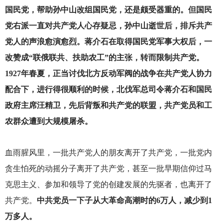
国民党，帮助孙中山改组国民党，还是颇受器重的。但国民
党右派一直对共产党人心存疑忌，孙中山逝世后，排斥共产
党人的声浪愈演愈烈。蒋介石在取得国民党军事大权后，一
改赞成“联俄联共、扶助农工”的主张，转而限制共产党。
1927年春夏，正当讨伐北方反动军阀的战争在共产党人协力
配合下，进行得很顺利的时候，北伐军总司令蒋介石和国民
政府主席汪精卫，先后背叛和共产党的联盟，共产党员和工
农群众遭到大规模屠杀。
血雨腥风里，一批共产党人的朋友离开了共产党，一批党内
贪生怕死的动摇分子离开了共产党，甚至一批早期信仰过马
克思主义、参加和领导了党的创建发展的先驱者，也离开了
共产党。
中共党员一下子从大革命高潮时的6万人，减少到1
万多人。