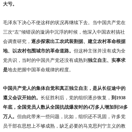
大亏。
毛泽东下决心不使这样的状况再继续下去。当中国共产党在
三次“左”倾错误的漩涡中沉浮的时候，他深入中国农村搞社
会调查研究，
逐步探索出工农武装割据、建立农村革命根据
地、以农村包围城市的革命道路。
但这种主张并没有成为全
党共识，当时的中国共产党还没有成熟到
独立自主、实事求
是
地去把握中国革命规律的程度。
中国共产党人的集体自觉和真正独立自主，是从长征途中的
遵义会议开始的。
长征胜利后，党的组织逐步恢复，
到1938
年底，全国党员人数从全国抗战爆发时的4万多人增加到50多
万人。
但由此带来一些问题，比如，组织还不巩固，许多党
员干部在思想上不够成熟，缺乏必要的马克思列宁主义的教