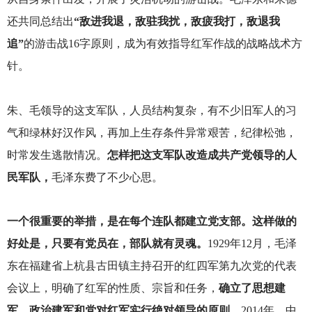
还共同总结出
“敌进我退，敌驻我扰，敌疲我打，敌退我
追”
的游击战16字原则，成为有效指导红军作战的战略战术方
针。
朱、毛领导的这支军队，人员结构复杂，有不少旧军人的习
气和绿林好汉作风，再加上生存条件异常艰苦，纪律松弛，
时常发生逃散情况。
怎样把这支军队改造成共产党领导的人
民军队，
毛泽东费了不少心思。
一个很重要的举措，是在每个连队都建立党支部。这样做的
好处是，只要有党员在，部队就有灵魂。
1929
年12月，毛泽
东在福建省上杭县古田镇主持召开的红四军第九次党的代表
会议上，明确了红军的性质、宗旨和任务，
确立了思想建
军、政治建军和党对红军实行绝对领导的原则。
2014年，中