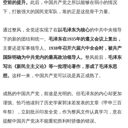
空前的提升。
此后，中国共产党之所以能够在弱小的情况
下，打败强大的国民党军队，靠的正是这批骨干力量。
通过整风，全党还实现了在
以毛泽东为核心
的中共中央领导
下的新的团结和统一。
毛泽东在1935年的遵义会议上复出，
主要还是军事领导人。
1938年召开六届六中全会时，被共产
国际明确为中共党内的最高政治领导人。
整风前后，
毛泽东
写出《新民主主义论》等一批理论著作，形成了毛泽东思
想。
这样一来，中国共产党可以说是真正成熟了。
成熟的中国共产党，前途是光明的。但毛泽东的内心却更加
谨慎。恰巧他读到了历史学家郭沫若发表的文章《甲申三百
年祭》，立刻批示印发全党，作为整风文件认真学习，意在
提醒中国共产党决不能重犯胜利时骄傲的错误。