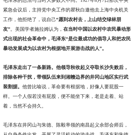
毛泽东的想法与当时大多数人不同。1927年8月7日那次中央
紧急会议后，主持党中央工作的瞿秋白邀他去上海中央机关
工作，他拒绝了，说自己
“愿到农村去，上山结交绿林朋
友”
。美国学者施拉姆认为，
在当时中国以农村中农民暴动形
式出现的社会革命中，毛泽东“是位最成功的倡导人和把农民
暴动发展成为以农村为根据地开展游击战的人”。
毛泽东走出了一条新路。他领导秋收起义夺取长沙失败后，
排除各种干扰，带领队伍来到湘赣边界的井冈山地区实行武
装割据。
他曾比喻说，革命要有根据地，好像人要屁股一
样。一个人假若没有屁股，便不能坐下来，老是走着、站
着，当然不会持久。
毛泽东在井冈山与朱德、陈毅率领的南昌起义余部会师后，
从自身条件出发，开展了灵活机动的游击战。毛泽东和朱德