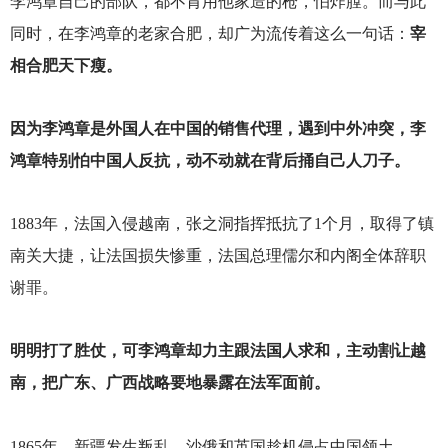
李鸿章自己的部队，都不肯用他家造的枪，怕炸膛。而与此
同时，在李鸿章的老家合肥，却广为流传着这么一句话：
宰
相合肥天下瘦。
因为李鸿章是外国人在中国的销售代理，遇到中外冲突，李
鸿章特别怕中国人反抗，动不动就在背后捅自己人刀子。
1883
年，法国入侵越南，张之洞指挥抵抗了1个月，取得了镇
南关大捷，让法国损失惨重，法国总理儒尔和内阁全体辞职
谢罪。
明明打了胜仗，可李鸿章却力主跟法国人求和，主动割让越
南，把广东、广西战略要地暴露在法军面前。
1865
年，新疆发生叛乱，沙俄和英国趁机侵占中国领土。