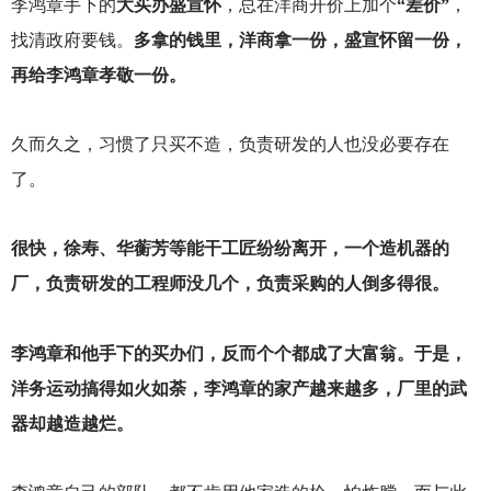
李鸿章手下的
大买办盛宣怀
，总在洋商开价上加个
“差价”
，
找清政府要钱。
多拿的钱里，洋商拿一份，盛宣怀留一份，
再给李鸿章孝敬一份。
久而久之，习惯了只买不造，负责研发的人也没必要存在
了。
很快，徐寿、华蘅芳等能干工匠纷纷离开，一个造机器的
厂，负责研发的工程师没几个，负责采购的人倒多得很。
李鸿章和他手下的买办们，反而个个都成了大富翁。于是，
洋务运动搞得如火如荼，李鸿章的家产越来越多，厂里的武
器却越造越烂。