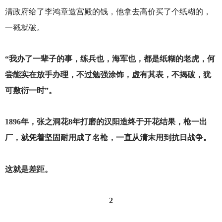
清政府给了李鸿章造宫殿的钱，他拿去高价买了个纸糊的，
一戳就破。
“我办了一辈子的事，练兵也，海军也，都是纸糊的老虎，何
尝能实在放手办理，不过勉强涂饰，虚有其表，不揭破，犹
可敷衍一时”。
1896
年，张之洞花8年打磨的汉阳造终于开花结果，枪一出
厂，就凭着坚固耐用成了名枪，一直从清末用到抗日战争。
这就是差距。
2