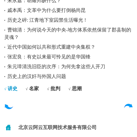
朱永嘉：胡耀邦缺什么？
戚本禹：文革中为什么要打倒杨尚昆
历史之碎: 江青地下室囚禁生活曝光 !
曹锦清：为何说今天的中央-地方体系依然保留了郡县制的
灵魂？
近代中国如何以共和形式重建中央集权？
张宏良：有史以来最可怜见的是华国锋
朱元璋清洗旧臣的次序：为何先拿这些人开刀
历史上的汉奸与外国人问题
讲史
名家
批判
思潮
√
√
√
√
北京云阿云互联网技术服务有限公司