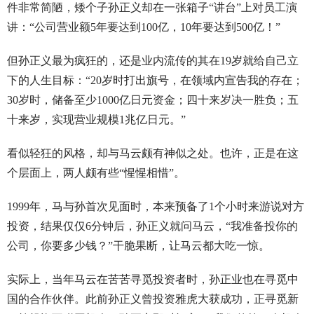
件非常简陋，矮个子孙正义却在一张箱子“讲台”上对员工演
讲：“公司营业额5年要达到100亿，10年要达到500亿！”
但孙正义最为疯狂的，还是业内流传的其在19岁就给自己立
下的人生目标：“20岁时打出旗号，在领域内宣告我的存在；
30岁时，储备至少1000亿日元资金；四十来岁决一胜负；五
十来岁，实现营业规模1兆亿日元。”
看似轻狂的风格，却与马云颇有神似之处。也许，正是在这
个层面上，两人颇有些“惺惺相惜”。
1999年，马与孙首次见面时，本来预备了1个小时来游说对方
投资，结果仅仅6分钟后，孙正义就问马云，“我准备投你的
公司，你要多少钱？”干脆果断，让马云都大吃一惊。
实际上，当年马云在苦苦寻觅投资者时，孙正业也在寻觅中
国的合作伙伴。此前孙正义曾投资雅虎大获成功，正寻觅新