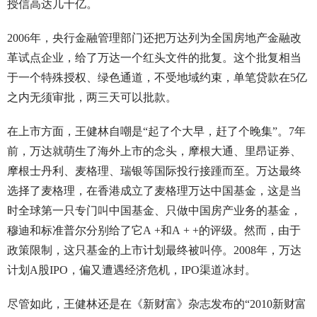
授信高达几十亿。
2006年，央行金融管理部门还把万达列为全国房地产金融改
革试点企业，给了万达一个红头文件的批复。这个批复相当
于一个特殊授权、绿色通道，不受地域约束，单笔贷款在5亿
之内无须审批，两三天可以批款。
在上市方面，王健林自嘲是“起了个大早，赶了个晚集”。7年
前，万达就萌生了海外上市的念头，摩根大通、里昂证券、
摩根士丹利、麦格理、瑞银等国际投行接踵而至。万达最终
选择了麦格理，在香港成立了麦格理万达中国基金，这是当
时全球第一只专门叫中国基金、只做中国房产业务的基金，
穆迪和标准普尔分别给了它A +和A + +的评级。然而，由于
政策限制，这只基金的上市计划最终被叫停。2008年，万达
计划A股IPO，偏又遭遇经济危机，IPO渠道冰封。
尽管如此，王健林还是在《新财富》杂志发布的“2010新财富