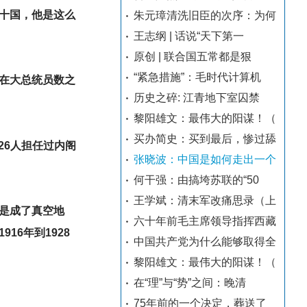
十国，他是这么
朱元璋清洗旧臣的次序：为何
王志纲 | 话说“天下第一
原创 | 联合国五常都是狠
“紧急措施”：毛时代计算机
在大总统员数之
历史之碎: 江青地下室囚禁
黎阳雄文：最伟大的阳谋！（
买办简史：买到最后，惨过舔
，26人担任过内阁
张晓波：中国是如何走出一个
何干强：由搞垮苏联的“50
王学斌：清末军改痛思录（上
是成了真空地
六十年前毛主席领导指挥西藏
6年到1928
中国共产党为什么能够取得全
黎阳雄文：最伟大的阳谋！（
在“理”与“势”之间：晚清
。
75年前的一个决定，葬送了