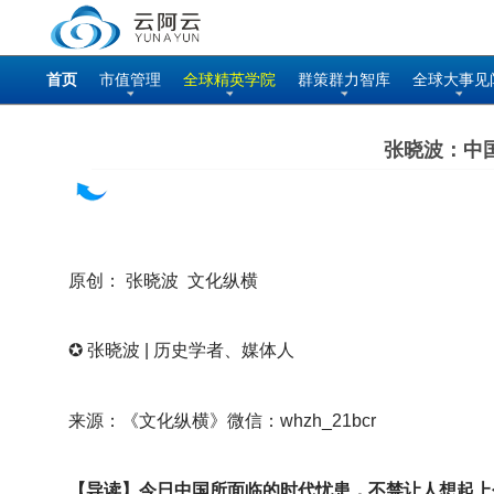
首页
市值管理
全球精英学院
群策群力智库
全球大事见
张晓波：中
原创： 张晓波 文化纵横
✪
张晓波 | 历史学者、媒体人
来源：《文化纵横》微信：whzh_21bcr
【导读】
今日中国所面临的时代忧患，不禁让人想起上