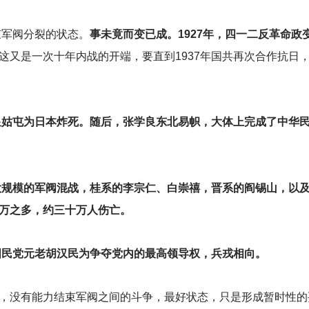
束军阀分裂的状态。
事未竟而变已成。1927年，四一二反革命政
这又是一次十年内战的开端，要直到1937年国共再次合作抗日
皇姑屯为日本炸死。随后，张学良东北易帜，大体上完成了中华
最大规模的军阀混战，桂系的李宗仁、白崇禧，晋系的阎锡山，以
万之多，约三十万人伤亡。
国民党元老胡汉民为争夺党内的最高领导权，兵戎相向。
，没有能力结束军阀之间的斗争，最好状态，只是形成暂时性的