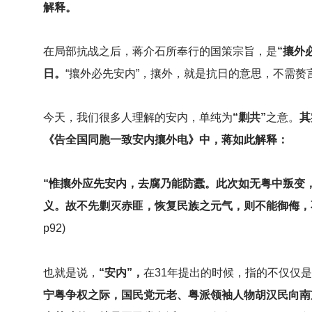
解释。
在局部抗战之后，蒋介石所奉行的国策宗旨，是
“攘外
日。
“攘外必先安内”，攘外，就是抗日的意思，不需赘
今天，我们很多人理解的安内，单纯为
“剿共”
之意。
其
《告全国同胞一致安内攘外电》中，蒋如此解释：
“惟攘外应先安内，去腐乃能防蠹。此次如无粤中叛变
义。故不先剿灭赤匪，恢复民族之元气，则不能御侮，
p92)
也就是说，
“安内”，
在31年提出的时候，指的不仅仅
宁粤争权之际，国民党元老、粤派领袖人物胡汉民向南