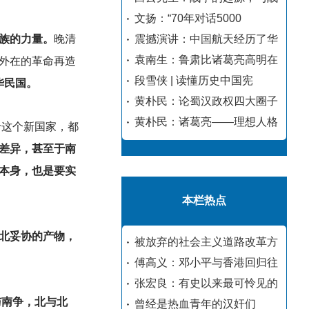
文扬：“70年对话5000
族的力量。
晚清
震撼演讲：中国航天经历了华
袁南生：鲁肃比诸葛亮高明在
外在的革命再造
段雪侠 | 读懂历史中国宪
华民国。
黄朴民：论蜀汉政权四大圈子
黄朴民：诸葛亮——理想人格
于这个新国家，都
差异，甚至于南
本身，也是要实
本栏热点
北妥协的产物，
被放弃的社会主义道路改革方
傅高义：邓小平与香港回归往
张宏良：有史以来最可怜见的
与南争，北与北
曾经是热血青年的汉奸们