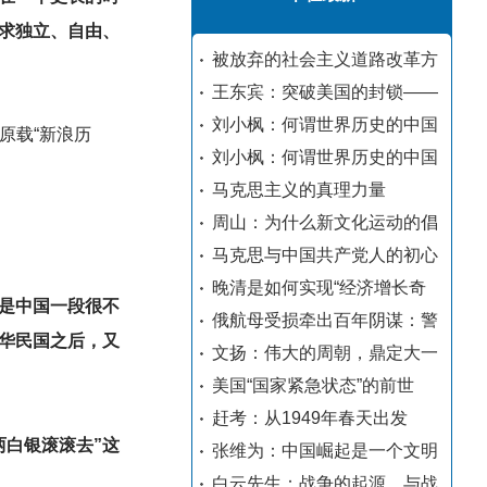
求独立、自由、
被放弃的社会主义道路改革方
王东宾：突破美国的封锁——
刘小枫：何谓世界历史的中国
原载“新浪历
刘小枫：何谓世界历史的中国
马克思主义的真理力量
周山：为什么新文化运动的倡
马克思与中国共产党人的初心
晚清是如何实现“经济增长奇
是中国一段很不
俄航母受损牵出百年阴谋：警
华民国之后，又
文扬：伟大的周朝，鼎定大一
美国“国家紧急状态”的前世
赶考：从1949年春天出发
两白银滚滚去”这
张维为：中国崛起是一个文明
白云先生：战争的起源，与战