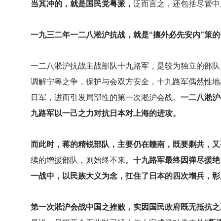
当其冲的，就是国民党粤派，
泛而言之，还包括尽管中
一九三二年一二八淞沪抗战，就是“攘外必先安内”策
一二八淞沪抗战主战部队十九路军，是较为独立的部队
调解宁粤之争，保护与会双方安全，十九路军偶然性地
日军，进而引发局部性的第一次淞沪会战。
一二八淞沪
九路军以一己之力对抗日本对上海的进攻。
而此时，蒋的精锐部队，主要仍在赣南，既要剿共，又
续的增援部队，则始终不来。
十九路军最终因弹尽援绝
一战中，以民族大义为念，扛住了日本的四次增兵，彰
第一次淞沪会战中国之挫败，实因国民政府既无抵抗之