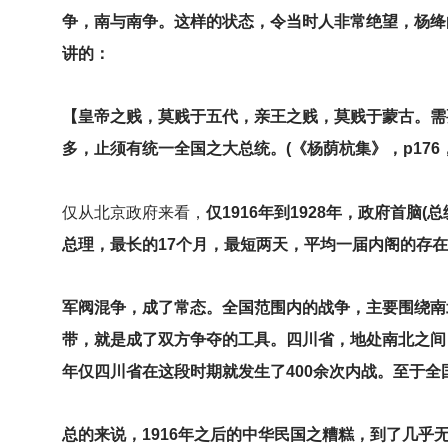
争，南与南争。这样的状态，令当时人非常绝望，杨绛
讲的：
【皇帝之贱，莫贱于五代，亲王之贱，莫贱于蒙古。需
多，止须有统一全国之大总统。(《杨荫杭集》，p176
仅从北京政府来看，
仅1916年到1928年，政府首脑
总理，最长的17个月，最短两天，平均一届内阁的存
军阀混争，成了常态。全国范围内的战争，主要围绕南
带，就是成了双方争夺的工具。四川省，地处南北之间，
年仅四川省在这段时期就发生了400余次内战。至于
总的来说，1916年之后的中华民国之糟糕，到了几