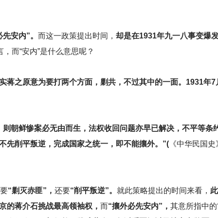
必先安内”。
而这一政策提出时间，
却是在1931年九一八事变爆发
言，而“安内”是什么意思呢？
实蒋之原意为要打两个方面，剿共，不过其中的一面。1931年7
，则朝鲜惨案必无由而生，法权收回问题亦早已解决，不平等条
不先削平叛逆，完成国家之统一，即不能攘外。”(
《中华民国史
是要
“剿灭赤匪”，
还要
“削平叛逆”。
就此策略提出的时间来看，
此
京的蒋介石挑战最高领袖权，
而
“攘外必先安内”，
其意所指中的