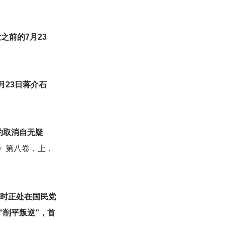
之前的7月23
月23日蒋介石
约取消自无疑
》第八卷，上，
时正处在国民党
“削平叛逆”，首