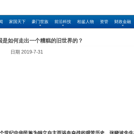
闻
家国天下
豪门世族
前沿科技
柏鉴人物
资管
财政金融
国是如何走出一个糟糕的旧世界的？
日期 2019-7-31
个世纪中华民族为独立自主而浴血奋战的艰苦历史。张晓波先生