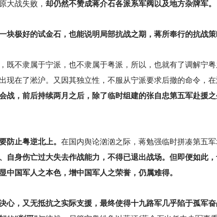
原大战失败，
却仍然不赞成蒋介石各派系军阀以及地方杂牌军。
的一块极好的试金石，也能说明局部抗战之期，蒋所奉行的抗战策
，既不隶属于宁派，也不隶属于粤派，所以，也就有了调解宁粤
出现在了淞沪。又因其独立性，不服从宁派要求后撤的命令，在
会战，前后持续两月之后，除了临时组建的张自忠第五军赴援之
要防止粤逆北上。
在国内舆论汹汹之际，蒋勉强临时拼凑第五军
、自身伤亡过大失去作战能力，不得已退出战场。但即便如此，
显中国军人之本色，增中国军人之荣誉，仍属难得。
决心，又无抵抗之实际支援，最终使得十九路军几乎陷于孤军奋