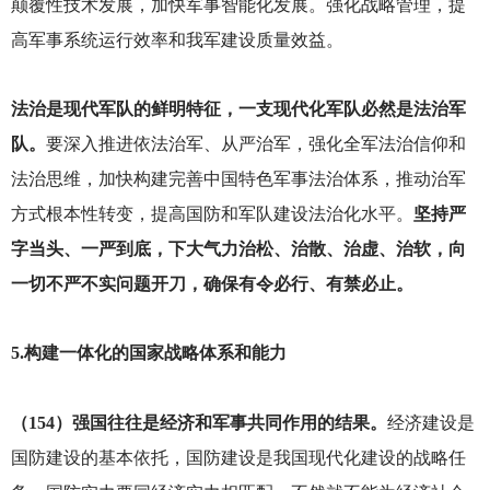
颠覆性技术发展，加快军事智能化发展。强化战略管理，提
高军事系统运行效率和我军建设质量效益。
法治是现代军队的鲜明特征，一支现代化军队必然是法治军
队。
要深入推进依法治军、从严治军，强化全军法治信仰和
法治思维，加快构建完善中国特色军事法治体系，推动治军
方式根本性转变，提高国防和军队建设法治化水平。
坚持严
字当头、一严到底，下大气力治松、治散、治虚、治软，向
一切不严不实问题开刀，确保有令必行、有禁必止。
5.
构建一体化的国家战略体系和能力
（154）强国往往是经济和军事共同作用的结果。
经济建设是
国防建设的基本依托，国防建设是我国现代化建设的战略任