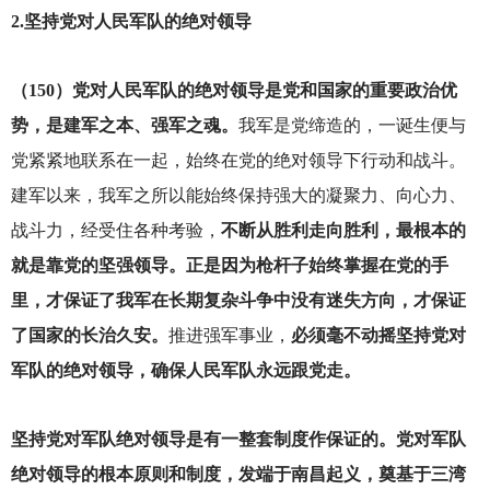
2.
坚持党对人民军队的绝对领导
（150）党对人民军队的绝对领导是党和国家的重要政治优
势，是建军之本、强军之魂。
我军是党缔造的，一诞生便与
党紧紧地联系在一起，始终在党的绝对领导下行动和战斗。
建军以来，我军之所以能始终保持强大的凝聚力、向心力、
战斗力，经受住各种考验，
不断从胜利走向胜利，最根本的
就是靠党的坚强领导。正是因为枪杆子始终掌握在党的手
里，才保证了我军在长期复杂斗争中没有迷失方向，才保证
了国家的长治久安。
推进强军事业，
必须毫不动摇坚持党对
军队的绝对领导，确保人民军队永远跟党走。
坚持党对军队绝对领导是有一整套制度作保证的。党对军队
绝对领导的根本原则和制度，发端于南昌起义，奠基于三湾