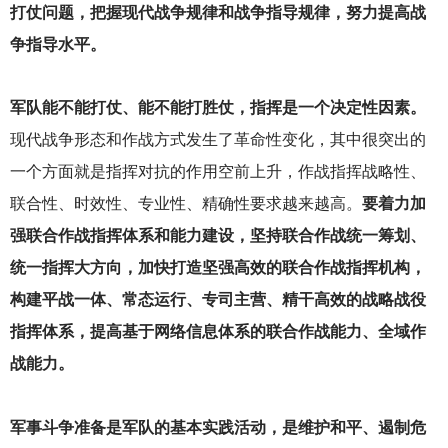
打仗问题，把握现代战争规律和战争指导规律，努力提高战
争指导水平。
军队能不能打仗、能不能打胜仗，指挥是一个决定性因素。
现代战争形态和作战方式发生了革命性变化，其中很突出的
一个方面就是指挥对抗的作用空前上升，作战指挥战略性、
联合性、时效性、专业性、精确性要求越来越高。
要着力加
强联合作战指挥体系和能力建设，坚持联合作战统一筹划、
统一指挥大方向，加快打造坚强高效的联合作战指挥机构，
构建平战一体、常态运行、专司主营、精干高效的战略战役
指挥体系，提高基于网络信息体系的联合作战能力、全域作
战能力。
军事斗争准备是军队的基本实践活动，是维护和平、遏制危