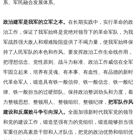
系、军民融合发展体系。
政治建军是我军的立军之本。
在长期实践中，实行革命的政
治工作，保证了我军始终是党绝对领导下的革命军队，为我
军战胜强大敌人和艰难险阻提供了不竭力量，使我军始终保
持了人民军队的本色和作风。要发挥政治工作生命线作用，
把理想信念、党性原则、战斗力标准、政治工作威信在全军
牢固立起来，培养有灵魂、有本事、有血性、有品德的新时
代革命军人，锻造具有铁一般信仰、铁一般信念、铁一般纪
律、铁一般担当的过硬部队。保持政治整训劲头和力度，着
力整顿思想、整顿用人、整顿组织、整顿纪律，
把军队作风
建设和反腐败斗争引向深入。
全面加强新时代我军党的领导
和党的建设工作，锻造坚强有力的党组织，锻造能够担当强
军重任的高素质干部和人才队伍，把党的政治优势和组织优