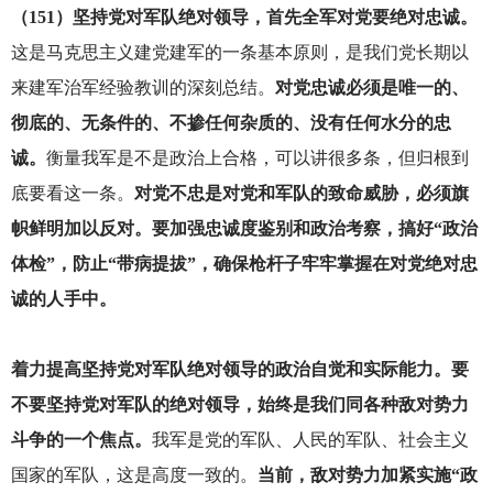
（151）坚持党对军队绝对领导，首先全军对党要绝对忠诚。
这是马克思主义建党建军的一条基本原则，是我们党长期以
来建军治军经验教训的深刻总结。
对党忠诚必须是唯一的、
彻底的、无条件的、不掺任何杂质的、没有任何水分的忠
诚。
衡量我军是不是政治上合格，可以讲很多条，但归根到
底要看这一条。
对党不忠是对党和军队的致命威胁，必须旗
帜鲜明加以反对。要加强忠诚度鉴别和政治考察，搞好“政治
体检”，防止“带病提拔”，确保枪杆子牢牢掌握在对党绝对忠
诚的人手中。
着力提高坚持党对军队绝对领导的政治自觉和实际能力。要
不要坚持党对军队的绝对领导，始终是我们同各种敌对势力
斗争的一个焦点。
我军是党的军队、人民的军队、社会主义
国家的军队，这是高度一致的。
当前，敌对势力加紧实施“政