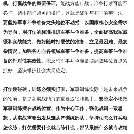
机、打赢战争的重要保证。
能战方能止战，准备打才可能不
必打，越不能打越可能挨打，这就是战争与和平的辩证法。
要坚持军事斗争准备龙头地位不动摇，以国家核心安全需求
为导向，用打仗的标准推进军事斗争准备，全面提高我军威
慑和实战能力
。
做好随时打硬仗的准备，立足最困难、最复
杂情况，加强各方向各领域军事斗争准备，提高军事斗争准
备的针对性实效性。
把反恐军事斗争准备摆到战略位置抓紧
抓好，坚决维护社会大局稳定。
打仗硬碰硬，训练必须实打实。
军事训练实际上是未来战争
的预演，是提高实战能力的重要途径和抓手。
要坚定不移把
军事训练摆在战略位置、作为中心工作，强化战训一致思
想，从实战需要出发从难从严训练部队，坚持仗怎么打兵就
怎么练，打仗需要什么就苦练什么，部队最缺什么就专攻精