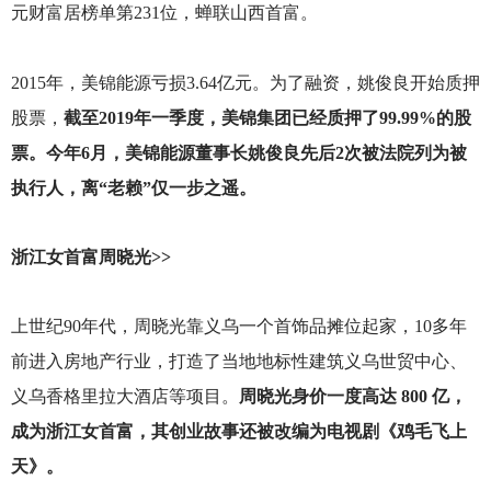
元财富居榜单第231位，蝉联山西首富。
2015
年，美锦能源亏损3.64亿元。为了融资，姚俊良开始质押
股票，
截至2019年一季度，美锦集团已经质押了99.99%的股
票。今年6月，美锦能源董事长姚俊良先后2次被法院列为被
执行人，离“老赖”仅一步之遥。
浙江女首富周晓光>>
上世纪90年代，周晓光靠义乌一个首饰品摊位起家，10多年
前进入房地产行业，打造了当地地标性建筑义乌世贸中心、
义乌香格里拉大酒店等项目。
周晓光身价一度高达 800 亿，
成为浙江女首富，其创业故事还被改编为电视剧《鸡毛飞上
天》。