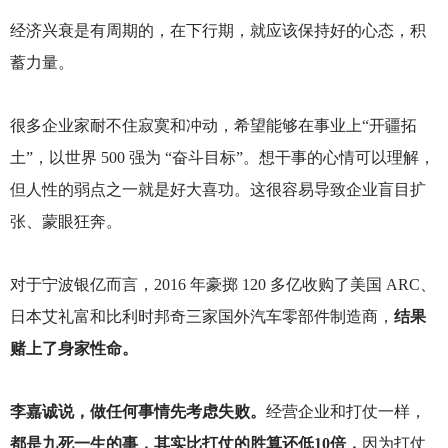
经济兴衰是有周期的，在下行期，就应该保持好的心态，积
蓄力量。
很多企业家耐不住寂寞和冲动，希望能够在事业上“开疆拓
土”，以世界 500 强为 “奋斗目标”。想干事的心情可以理解，
但人性的弱点之一就是好大喜功。这很容易导致企业盲目扩
张、蒙眼狂奔。
对于宁波银亿而言，2016 年豪掷 120 多亿收购了美国 ARC、
日本艾礼富和比利时邦奇三家国外汽车零部件制造商，
结果
赌上了身家性命。
李嘉诚说，做任何事情先考虑失败。
经营企业和打仗一样，
都是九死一生的事，其实比打仗的胜算还低10倍，
因为打仗