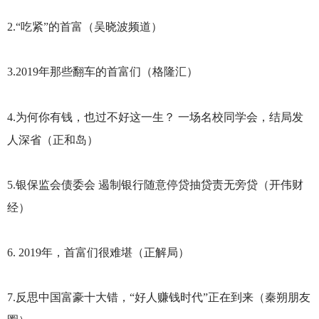
2.“
吃紧”的首富（吴晓波频道）
3.2019
年那些翻车的首富们（格隆汇）
4.
为何你有钱，也过不好这一生？ 一场名校同学会，结局发
人深省（正和岛）
5.
银保监会债委会 遏制银行随意停贷抽贷责无旁贷（开伟财
经）
6. 2019
年，首富们很难堪（正解局）
7.
反思中国富豪十大错，“好人赚钱时代”正在到来（秦朔朋友