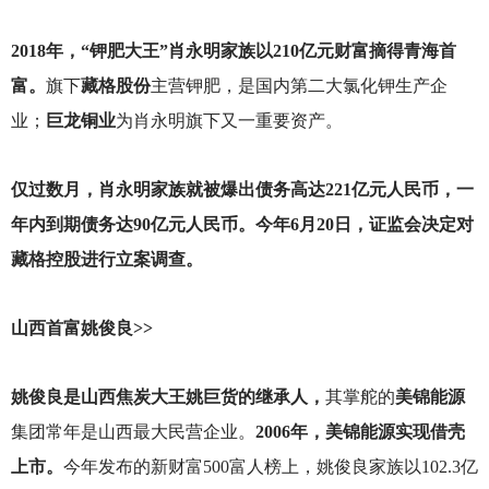
2018
年，“钾肥大王”肖永明家族以210亿元财富摘得青海首
富。
旗下
藏格股份
主营钾肥，是国内第二大氯化钾生产企
业；
巨龙铜业
为肖永明旗下又一重要资产。
仅过数月，肖永明家族就被爆出债务高达221亿元人民币，一
年内到期债务达90亿元人民币。今年6月20日，证监会决定对
藏格控股进行立案调查。
山西首富姚俊良>>
姚俊良是山西焦炭大王姚巨货的继承人，
其掌舵的
美锦能源
集团常年是山西最大民营企业。
2006年，美锦能源实现借壳
上市。
今年发布的新财富500富人榜上，姚俊良家族以102.3亿