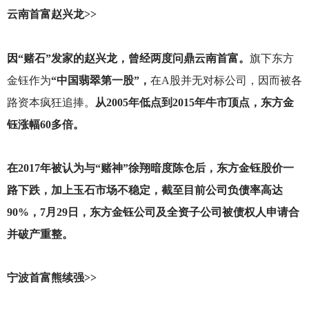
云南首富赵兴龙>>
因“赌石”发家的赵兴龙，曾经两度问鼎云南首富。
旗下东方
金钰作为
“中国翡翠第一股”，
在A股并无对标公司，因而被各
路资本疯狂追捧。
从2005年低点到2015年牛市顶点，东方金
钰涨幅60多倍。
在2017年被认为与“赌神”徐翔暗度陈仓后，东方金钰股价一
路下跌，加上玉石市场不稳定，截至目前公司负债率高达
90%，7月29日，东方金钰公司及全资子公司被债权人申请合
并破产重整。
宁波首富熊续强>>