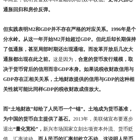
通胀回归和房价反弹。
但实践表明M2和GDP并不存在严格的对应关系。1996年是个
分水岭。从这一年开始M2开始超过GDP。但此后却长期保持
了低通胀，甚至局部时期还出现通缩。而改革开放后几次大
通胀都出现在此之前。
这是因为，
合意的货币发行规模，取
决于货币背后的信用而非GDP本身。如果说税收财政信用与
GDP存在正相关关系，土地财政提供的信用与GDP的这种相
关性就可能比同样GDP的税收财政成倍放大。
而“土地财政”却给了人民币一个“锚”。土地成为货币基准，
为中国的货币自主提供了基石。
2013
年，美联储宣布要逐步
退出
“量化宽松”，
新兴市场国家立刻出项资本外流、货币贬
值、汇率波动。
而人民币的汇率却屹立不动。这说明人民币