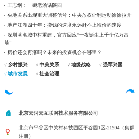
王志纲：一碗老汤话陕西
央地关系出现重大调整信号：中央放权让利运动徐徐拉开
地产江湖四十年：攒钱的速度永远赶不上涨价的速度
深圳著名城中村重建，官方回应“一夜诞生上千个亿万富
翁”
房价还会再涨吗？未来的投资机会在哪里？
乡村振兴
中美关系
地缘战略
强军兴国
√
√
√
√
城市发展
社会治理
√
√
北京云阿云互联网技术服务有限公司
北京市平谷区中关村科技园区平谷园1区-21594（集群
注册）