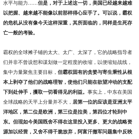
水平与能力……
但是，对于上述这一切，美国已经越来越难
以把握、越来越不能像以前那样得心应手了。可以说，霸权
的危机从没有像今天这样深重，其所面临的，同样是生死存
亡一般的考验。
霸权的全球摊子铺的太大、太广、太深了，它的战略指导者
们并非不曾设想和谋划做一定程度的收缩，以便缩短战线，
集中力量聚焦主要目标，
但霸权固有的贪婪与寄生秉性从根
本上剥夺了他们的战略理智，使他们只能在欲望冲动的支配
下到处伸手，攫取一切看得见的利益。
事实上，中东在美国
全球战略的天平上分量并不大，
居第一位的应该是亚洲太平
洋地区，第二位是欧洲，第三位是拉美，第四位才轮到中
东。但现如今美国既舍不得在这里投入更多、更大的战略资
源加以经营，又舍不得干脆放弃，阿富汗撤军问题集中反映