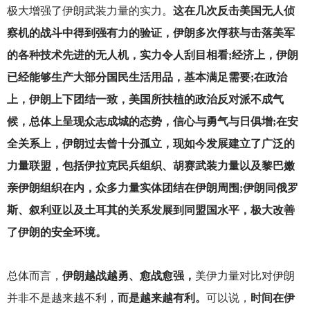
极大增强了伊朗武装力量的实力。
这在几次反击美国无人侦
察机的战斗中得到强有力的验证，伊朗多次俘获与击落美军
的各种技术先进的无人机，实力令人刮目相看;经济上，伊朗
已经能够生产大部分国民生活用品，基本满足需要;在政治
上，伊朗上下团结一致，美国所扶植的政治反对派不成气
候，总体上呈现众志成城的态势，信心与勇气与日俱增;在安
全关系上，伊朗过去曾十分孤立，现如今发展建立了广泛的
力量联盟，包括伊拉克民兵组织、胡赛武装力量以及黎巴嫩
亲伊朗组织在内，众多力量实体团结在伊朗周围;伊朗同俄罗
斯、叙利亚以及土耳其的关系发展到同盟国水平，极大改善
了伊朗的安全环境。
总体而言，
伊朗越战越勇、愈战愈强，
美伊力量对比对伊朗
并非不是越来越不利，
而是越来越有利。
可以说，
时间在伊