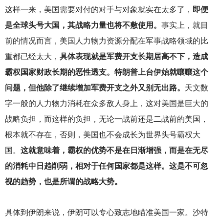
这样一来，美国需要对付的对手与对象就实在太多了，
即便
是全球头号大国，其战略力量也将不敷使用。
事实上，就目
前的情况而言，美国人力物力资源分配在军事战略领域的比
重都已经太大，
具体表现就是军费开支长期居高不下，造成
霸权国家财政长期的恶性透支。特朗普上台伊始就嚷嚷这个
问题，但他除了继续增加军费开支之外又别无出路。
天文数
字一般的人力物力消耗在众多敌人身上，这对美国是巨大的
战略负担，而这样的负担，无论一战前还是二战前的美国，
根本就不存在，否则，美国也不会成长为世界头号霸权大
国。
这就意味着，霸权的优势不是在日渐增强，而是在无尽
的消耗中日趋削弱，相对于任何国家都是这样。这是不可忽
视的趋势，也是所谓的战略大势。
具体到伊朗来说，伊朗可以专心致志地瞄准美国一家。沙特