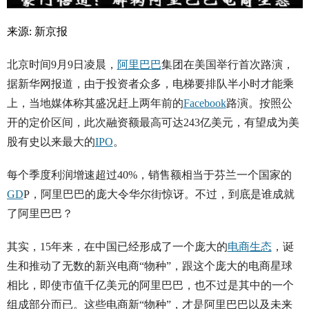
来源:
新京报
北京时间9月9日凌晨，
阿里巴巴
集团在美国举行首次路演，
据新华网报道，由于投资者众多，电梯要排队半小时才能乘
上，当地媒体称其盛况赶上两年前的
Facebook
路演。按照公
开的定价区间，此次融资额最高可达243亿美元，有望成为美
股有史以来最大的
IPO
。
每个季度利润增速超过40%，销售额相当于芬兰一个国家的
GD
P，阿里巴巴的庞大令华尔街惊讶。不过，到底是谁成就
了阿里巴巴？
其实，15年来，在中国已经形成了一个庞大的
电商
生态
，诞
生和推动了无数的新兴电商“物种”，跟这个庞大的电商星球
相比，即使市值千亿美元的阿里巴巴，也不过是其中的一个
组成部分而已。这些电商新“物种”，才是阿里巴巴以及未来