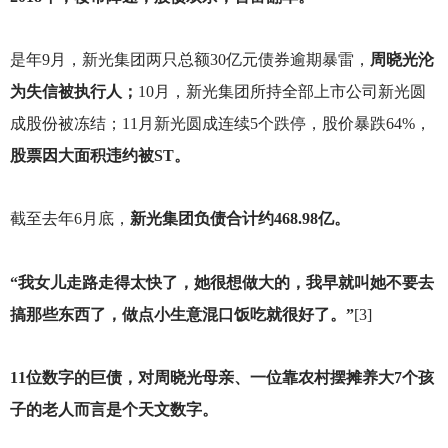
是年9月，新光集团两只总额30亿元债券逾期暴雷，
周晓光沦
为失信被执行人；
10月，新光集团所持全部上市公司新光圆
成股份被冻结；11月新光圆成连续5个跌停，股价暴跌64%，
股票因大面积违约被ST。
截至去年6月底，
新光集团负债合计约468.98亿。
“我女儿走路走得太快了，她很想做大的，我早就叫她不要去
搞那些东西了，做点小生意混口饭吃就很好了。”
[3]
11
位数字的巨债，对周晓光母亲、一位靠农村摆摊养大7个孩
子的老人而言是个天文数字。