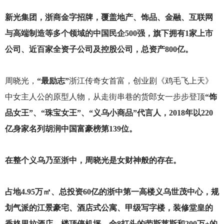
新光集团，浙商金字招牌，覆盖地产、饰品、金融、互联网
与高端制造等多个领域的中国民企500强，旗下拥有1家上市
公司、近百家全资子公司及控股公司，总资产800亿。
周晓光，
“最励志”
浙江传奇女首富，创业剧《鸡毛飞上天》
中女主人公的原型人物，从走街串巷的货郎女一步步登顶
“饰
品女王”、“珠宝女王”、“义乌小商品”代言人，2018年以220
亿身家名列胡润中国富豪榜第139位。
在整个义乌乃至浙中，周晓光是女财神般的存在。
占地4.95万㎡、总投资60亿的浙中第一高楼义乌世茂中心，规
划气派的江景豪宅、酒店式公寓、甲级写字楼，装修堂皇的
香格里拉酒店、楼顶停机坪，全8打头的劳斯莱斯和200万+的