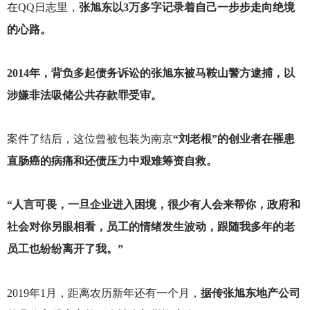
在QQ日志里，
张旭东以3万多字记录着自己一步步走向绝境
的心路。
2014
年，背负多起债务诉讼的张旭东被马鞍山警方逮捕，以
涉嫌非法吸储公共存款罪受审。
案件了结后，这位曾被包装为南京
“刘老根”的创业者在罹患
直肠癌的病痛和还债压力中艰难筹资自救。
“人言可畏，一旦企业进入困境，很少有人会来帮你，政府和
社会对你另眼相看，员工的情绪发生波动，跟随我多年的老
员工也纷纷离开了我。”
2019
年1月，距离农历新年还有一个月，
据传张旭东地产公司