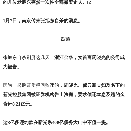
的几位老股东突然一次性全部撤资走人。[2]
1
月7日，南京传来张旭东自杀的消息。
跌落
张旭东自杀刷屏这几天，
浙江金华，女首富周晓光的公司成
为被告。
因为一起股票质押回购违约，
周晓光、虞云新夫妇及名下的
新光控股集团被证券机构告上法庭，要求偿还本息及违约金
合计8.21亿元。
这8亿多违约款在新光系400亿债务大山中不值一提。