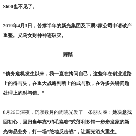
S600也不见了。
2019
年4月3日，苦撑半年的新光集团及下属3家公司申请破产
重整。义乌女财神神迹破灭。
踩踏
“债务危机发生以来，我一直在拷问自己，这些年在创业道路
上的得与失，在重大战略判断上的成与败，在许多关键问题
处理上的对与错。”
8
月26日深夜，沉寂数月的周晓光发了一条朋友圈：
她决意找
回初心，回归当年靠“鸡毛换糖”式薄利多销一步步发家的新
光饰品业务，打一场“绝地反击战”，让新光浴火重生。