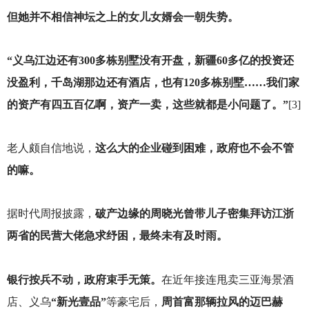
但她并不相信神坛之上的女儿女婿会一朝失势。
“义乌江边还有300多栋别墅没有开盘，新疆60多亿的投资还
没盈利，千岛湖那边还有酒店，也有120多栋别墅……我们家
的资产有四五百亿啊，资产一卖，这些就都是小问题了。”
[3]
老人颇自信地说，
这么大的企业碰到困难，政府也不会不管
的嘛。
据时代周报披露，
破产边缘的周晓光曾带儿子密集拜访江浙
两省的民营大佬急求纾困，最终未有及时雨。
银行按兵不动，政府束手无策。
在近年接连甩卖三亚海景酒
店、义乌
“新光壹品”
等豪宅后，
周首富那辆拉风的迈巴赫