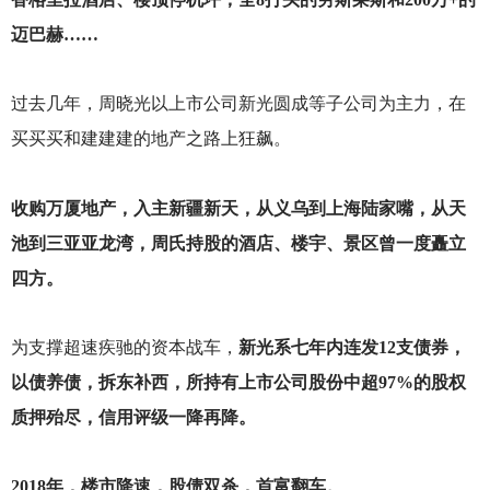
迈巴赫……
过去几年，周晓光以上市公司新光圆成等子公司为主力，在
买买买和建建建的地产之路上狂飙。
收购万厦地产，入主新疆新天，从义乌到上海陆家嘴，从天
池到三亚亚龙湾，周氏持股的酒店、楼宇、景区曾一度矗立
四方。
为支撑超速疾驰的资本战车，
新光系七年内连发12支债券，
以债养债，拆东补西，所持有上市公司股份中超97%的股权
质押殆尽，信用评级一降再降。
2018
年，楼市降速，股债双杀，首富翻车。