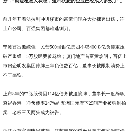
务，“就是植物人状态，这种状态的企业已经成为多数了”。
前几年开着法拉利冲进楼市的富豪们现在大批裸奔出逃，连
上市公司、百强集团都难逃铡刀。
宁波首富熊续强，民营500强银亿集团不堪400多亿负债重压
破产重组，5万股民哭爹骂娘；厦门地产首富黄焕明，百亿上
市房企明发集团停牌三年负债数百亿，董事长被限制消费上
不了高铁。
上市8年的中弘股份因114亿债务被迫摘牌，董事长一度辞职
避祸香港；净负债率247%的五洲国际旗下25间产业被强制拍
卖，老板三天两头成为被告。
浙江女首富周晓光破产，江苏丰盛的季氏兄弟去年底深陷债