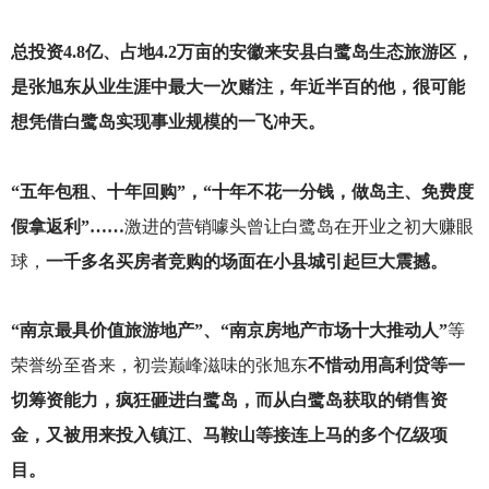
总投资4.8亿、占地4.2万亩的安徽来安县白鹭岛生态旅游区，
是张旭东从业生涯中最大一次赌注，年近半百的他，很可能
想凭借白鹭岛实现事业规模的一飞冲天。
“五年包租、十年回购”，“十年不花一分钱，做岛主、免费度
假拿返利”……
激进的营销噱头曾让白鹭岛在开业之初大赚眼
球，
一千多名买房者竞购的场面在小县城引起巨大震撼。
“南京最具价值旅游地产”、“南京房地产市场十大推动人”
等
荣誉纷至沓来，初尝巅峰滋味的张旭东
不惜动用高利贷等一
切筹资能力，疯狂砸进白鹭岛，而从白鹭岛获取的销售资
金，又被用来投入镇江、马鞍山等接连上马的多个亿级项
目。