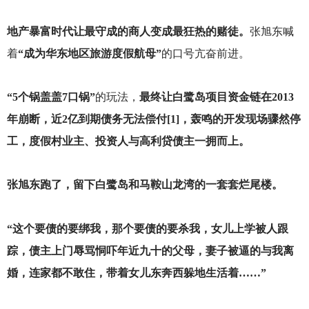
地产暴富时代让最守成的商人变成最狂热的赌徒。
张旭东喊
着
“成为华东地区旅游度假航母”
的口号亢奋前进。
“5个锅盖盖7口锅”
的玩法，
最终让白鹭岛项目资金链在2013
年崩断，近2亿到期债务无法偿付[1]，轰鸣的开发现场骤然停
工，度假村业主、投资人与高利贷债主一拥而上。
张旭东跑了，留下白鹭岛和马鞍山龙湾的一套套烂尾楼。
“这个要债的要绑我，那个要债的要杀我，女儿上学被人跟
踪，债主上门辱骂恫吓年近九十的父母，妻子被逼的与我离
婚，连家都不敢住，带着女儿东奔西躲地生活着……”