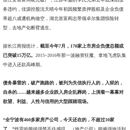
务违约，佳源控股沈天晴今年初因频繁质押股权及企业负债
率超八成遭机构做空，湖北首富阎志带领卓尔集团惊险转
型，去地产化断臂逃生。
据长江商报统计，
截至今年7月，170家上市房企负债总额或
已突破15万亿。
2015~2016年那一波融资狂魔、拿地飞虎队集
中进入还款高峰期。
债务暴雷的，破产跑路的，被列为失信执行人的，入狱的，
自杀的……越来越多企业跌入房企乱葬岗，上演着一幕幕对
欲望、利益、人性与信用的大型踩踏现场。
“全宁波有460多家房产公司，今天还在的，不超过10家
了。”
炸雷的熊续强禁不住感叹，（地产公司）能顽强地活到