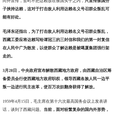
向外宣传，暂时不把达赖放在叛国头子之内，
只宣传叛国分
子挟持达赖，这对于打击敌人利用达赖名义号召群众叛乱可
能有好处。
毛泽东还指出，为了打击敌人利用达赖名义号召群众叛乱，
西藏工委应将达赖写给谭冠三的三封信和我们的第一封复信
在人民中广为散发，以使群众了解达赖是被噶厦集团强行架
走的。
3
月28日，中央政府宣布解散西藏地方政府，由西藏自治区筹
备委员会行使西藏地方政府职权，领导西藏各族人民一边平
叛一边进行民主改革，使百万农奴翻身获得了解放。
1959
年4月15日，毛主席在第十六次最高国务会议上发表讲
话，谈到了西藏问题。
当前，面对纷繁复杂的国内外形势，