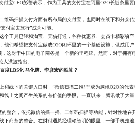
。支付宝CEO彭蕾表示，作为工具的支付宝在阿里O2O长链条里
及二维码扫描支付方面有所布局的支付宝，也同时在线下和分众传
着支付宝去旅行”成为可能。
。这个工具已经和淘宝、天猫打通，各种优惠券、会员卡精彩纷至
，他们希望把支付宝做成O2O闭环里的一个基础设施，做成用户
易额，这对于中国的电子商务是一个新的里程碑。然而，对于拥有
评论人洪波指出。
百度LBS化 马化腾、李彦宏的胜算？
线上和线下的关键入口时，“微信扫描二维码”成为腾讯O2O的代
和线上之间产生关系的有价值的手段。一直以来，腾讯做了大量L
深度的整合，依托微信的摇一摇、二维码扫描等功能，针对性地在
与线下商务的整合。在财付通总经理赖智明的眼里，一部手机走遍