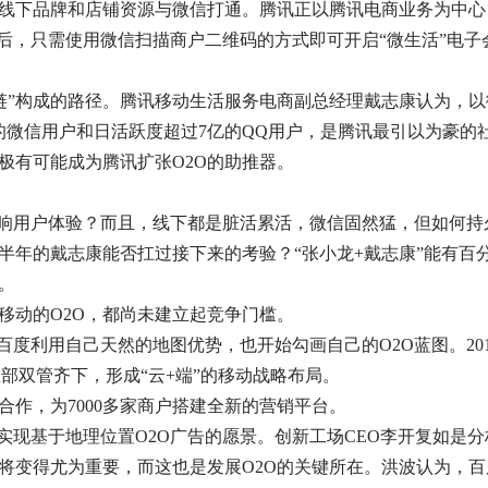
线下品牌和店铺资源与微信打通。腾讯正以腾讯电商业务为中心
户后，只需使用微信扫描商户二维码的方式即可开启“微生活”电子
关系链”构成的路径。腾讯移动生活服务电商副总经理戴志康认为，
的微信用户和日活跃度超过7亿的QQ用户，是腾讯最引以为豪的
极有可能成为腾讯扩张O2O的助推器。
影响用户体验？而且，线下都是脏活累活，微信固然猛，但如何持
半年的戴志康能否扛过接下来的考验？“张小龙+戴志康”能有百
。
移动的O2O，都尚未建立起竞争门槛。
度利用自己天然的地图优势，也开始勾画自己的O2O蓝图。201
业部双管齐下，形成“云+端”的移动战略布局。
据合作，为7000多家商户搭建全新的营销平台。
实现基于地理位置O2O广告的愿景。创新工场CEO李开复如是分
将变得尤为重要，而这也是发展O2O的关键所在。洪波认为，百度