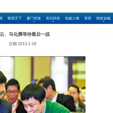
闻
家国天下
豪门世族
前沿科技
柏鉴人物
资管
财政金融
云、马化腾等待最后一战
日期 2013-1-18