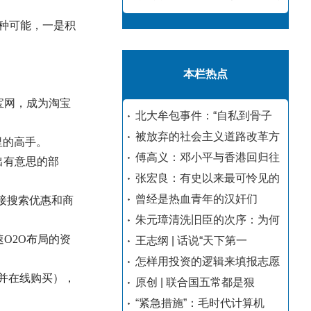
两种可能，一是积
本栏热点
宝网，成为淘宝
北大牟包事件：“自私到骨子
被放弃的社会主义道路改革方
里的高手。
傅高义：邓小平与香港回归往
出有意思的部
张宏良：有史以来最可怜见的
曾经是热血青年的汉奸们
直接搜索优惠和商
朱元璋清洗旧臣的次序：为何
O2O布局的资
王志纲 | 话说“天下第一
怎样用投资的逻辑来填报志愿
并在线购买），
原创 | 联合国五常都是狠
“紧急措施”：毛时代计算机