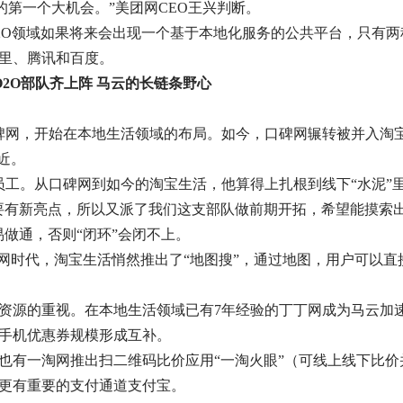
的第一个大机会。”美团网CEO王兴判断。
O2O领域如果将来会出现一个基于本地化服务的公共平台，只有
里、腾讯和百度。
O2O部队齐上阵 马云的长链条野心
碑网，开始在本地生活领域的布局。如今，口碑网辗转被并入淘
近。
员工。从口碑网到如今的淘宝生活，他算得上扎根到线下“水泥”
里要有新亮点，所以又派了我们这支部队做前期开拓，希望能摸索
做通，否则“闭环”会闭不上。
互联网时代，淘宝生活悄然推出了“地图搜”，通过地图，用户可以
资源的重视。在本地生活领域已有7年经验的丁丁网成为马云加速
手机优惠券规模形成互补。
也有一淘网推出扫二维码比价应用“一淘火眼”（可线上线下比价
更有重要的支付通道支付宝。