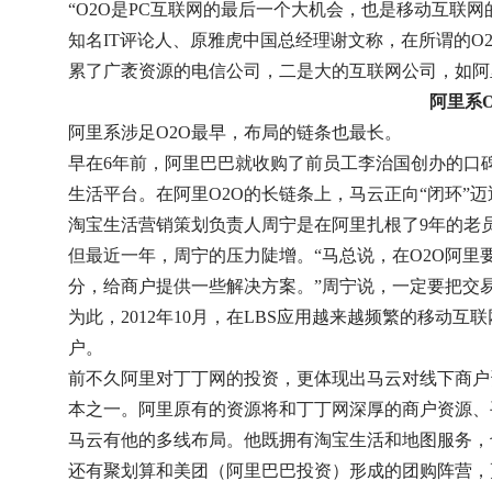
“O2O是PC互联网的最后一个大机会，也是移动互联网
知名IT评论人、原雅虎中国总经理谢文称，在所谓的
累了广袤资源的电信公司，二是大的互联网公司，如阿
阿里系
阿里系涉足O2O最早，布局的链条也最长。
早在6年前，阿里巴巴就收购了前员工李治国创办的口
生活平台。在阿里O2O的长链条上，马云正向“闭环”迈
淘宝生活营销策划负责人周宁是在阿里扎根了9年的老
但最近一年，周宁的压力陡增。“马总说，在O2O阿
分，给商户提供一些解决方案。”周宁说，一定要把交易
为此，2012年10月，在LBS应用越来越频繁的移动
户。
前不久阿里对丁丁网的投资，更体现出马云对线下商户
本之一。阿里原有的资源将和丁丁网深厚的商户资源、
马云有他的多线布局。他既拥有淘宝生活和地图服务，
还有聚划算和美团（阿里巴巴投资）形成的团购阵营，