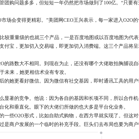
管团购问题多多，但短短一年仍然把市场做到了100亿。“只要
O市场会变得更精彩。”美团网CEO王兴表示，每一家进入O2O
端上比较重量级的也就三个产品，一是百度地图或以百度地图为代
是支付宝，更加切入交易端，即更加切入消费端。这三个产品将呈
2O的路数大不相同。到现在为止，还没有哪个大佬敢拍胸脯说自
对于未来，她更相信术业有专攻。
水后的她更看好微信。因为微信有社交基因，即时通讯工具的用户
什么显著的竞争。他说：因为各自的基因和长项不同，所以合作机
平台化和垂直化。眼下的大佬们所做的也大多是平台化业务。
的一些O2O形式，比如自助式购物，在西方早就实现了。但这对
过是商户发展的一个临时的补充手段。巨头们去布局也要为商户