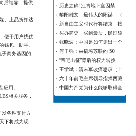
要向后端靠，提供
历史之碎: 江青地下室囚禁
黎阳雄文：最伟大的阳谋！（
媒、上品折扣达
新自由主义时代行将结束，接
买办简史：买到最后，惨过舔
，便于用户找优
张晓波：中国是如何走出一个
的钱包、助手。
何干强：由搞垮苏联的“50
电子商务基因的
“帝吧出征”背后的权力转换
王学斌：清末军改痛思录（上
六十年前毛主席领导指挥西藏
表型应用。
中国共产党为什么能够取得全
BS相关服务，
开发各种支付方
天下将成为现