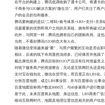
在平台的构建上，腾讯低调收购了通卡公司。将通卡的
子商务与O2O解决方案的“微生活”。用户们关注了商
户的会员折扣和服务。
腾讯要构建的是以“二维码+账号体系+LBS+支付+
讯最重要的优势即用户之间的关系链。拥有即将破3亿
此外，与阿里一样，腾讯也拥有自己的团购布局。这也
当然，不看好腾讯O2O的也大有人在。
随着微信变得越来越“重”，与用户频繁的互动是否会
相比，后者的线下布局显然浅得多。已经痛苦并焦躁了
戴志康也坦承，腾讯目前的O2O产品没有任何借鉴意义
对线下服务商户的资源整合，无论是互联网巨头还是纯
支付宝在钱包化，微信在货币化，而百度正在LBS化。百
分拆百度地图，成立LBS事业部，并与百度移动·云事
百度地图宣称用户数近8000万，与40多家商户进行数
基于此，未来百度将从地图、身边信息、LBS商务广告
移动互联网时代，地图及地理位置信息相关的商户信息