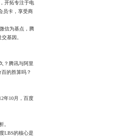
，开拓专注于电
会员卡，享受商
以微信为基点，腾
社交基因。
久？腾讯与阿里
分百的胜算吗？
2年10月，百度
析。
LBS的核心是