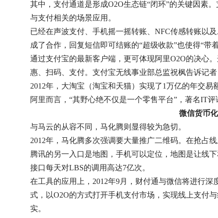
其中，支付通道是形成O2O生态链“闭环”的关键因素
与支付相关的场景应用。
已经在声波支付、手机摇一摇转账、NFC传感转账以
成了合作，回复短信即可结账的“超级收款”也使得“带
通过支付宝的最新客户端，更可体现阿里O2O的决心
惠、扫码、支付。支付宝无线事业部总监祝枫告诉记者
2012年，大淘宝（淘宝和天猫）实现了1万亿的年交
阿里而言，“其野心绝不仅是一个零售平台”，著名IT
微信货币化
与马云的从容不同，马化腾则显得较为急切。
2012年，马化腾多次强调要大量推广二维码。在抢占
腾讯的另一入口是地图，手机可以定位，地图是让线下
接口每天对LBS的调用高达7亿次。
在工具的应用上，2012年9月，财付通与微信将进行
式，以O2O的方式打开手机支付市场，实现线上支付
实。