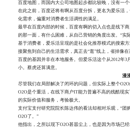
百度地图，而国内大公司地图起步都比较晚，没有一个
在此之前，百度还将有啊从百度分拆，更名为爱乐活，
化需求，偏重对消费者生活调性的满足。
最早在百度内部的时候，百度有啊的切入点也是线下商
的那一面，有什么困难，从自己营销的角度出发。“实
基于消费者，爱乐活呈现的是社会化推荐模式的搜索方
接聚焦到自己的生活需求，真正去“逛”线上，省掉像
百度的基因并非在本地服务。但爱乐活这个从2012年
小。蔡虎还算满意。
漫
尽管我们在局部解决了闭环的问题，但实际上整个O2
O2O是个重活，在线下商户IT能力普遍不高的残酷
的实际价值和服务，考验极大。
支付宝支付研究院院长陈达伟的看法却相对乐观，“团
O2O了。”
他指出，之所以现下O2O甚嚣尘上，也是因为市场已