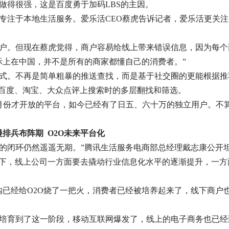
做得很强，这是百度勇于加码LBS的主因。
专注于本地生活服务。爱乐活CEO蔡虎告诉记者，爱乐活更关
户。但现在蔡虎觉得，商户容易给线上带来错误信息，因为每个
际上在中国，并不是所有的商家都懂自己的消费者。”
式。不再是简单粗暴的推送查找，而是基于社交圈的更能根据推
在百度、淘宝、大众点评上搜索时的多层翻找和筛选。
3月份才开放的平台，如今已经有了日五、六十万的独立用户。不
漫排兵布阵期 O2O未来平台化
O的闭环仍然遥遥无期。”腾讯生活服务电商部总经理戴志康公开
现实下，线上公司一方面要去撬动行业信息化水平的逐渐提升，一
购已经给O2O烧了一把火，消费者已经被培养起来了，线下商户
经培育到了这一阶段，移动互联网爆发了，线上的电子商务也已经