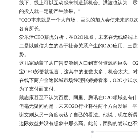
线下、线上可以互动起来制造新机会。洪波也认为，尽
的投入就一定能产生效果。”
“O2O本来就是一个大市场，巨头的加入会使未来的O2
各有所长。
爱乐活CEO蔡虎分析，在O2O领域，未来在无线终
二是以微信为主的基于社会关系产生的O2O应用。三
势。
这几家涵盖了从广告资源到入口到支付资源的巨头，O
宝CEO彭蕾就坦言，这其中的变数太多，机会太大。
在线下商户金逸影城市场经理张娇娇看来，O2O小试
为了支付而支付。
戴志康甚至不认为百度、阿里、腾讯在O2O领域会有
但毫无疑问的是，未来O2O行业将往两个方向发展：
谢文则从另一角度表达了自己的看法。他说，现在所谓
边际效益并没有想象中那么高。此前，团购的尝试也不