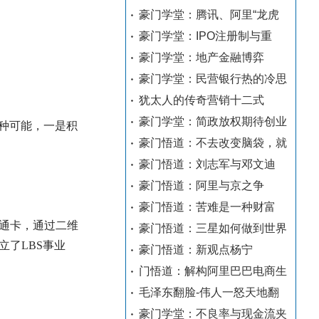
豪门学堂：腾讯、阿里“龙虎
豪门学堂：IPO注册制与重
豪门学堂：地产金融博弈
豪门学堂：民营银行热的冷思
犹太人的传奇营销十二式
豪门学堂：简政放权期待创业
两种可能，一是积
豪门悟道：不去改变脑袋，就
豪门悟道：刘志军与邓文迪
豪门悟道：阿里与京之争
豪门悟道：苦难是一种财富
通卡，通过二维
豪门悟道：三星如何做到世界
了LBS事业
豪门悟道：新观点杨宁
门悟道：解构阿里巴巴电商生
毛泽东翻脸-伟人一怒天地翻
豪门学堂：不良率与现金流夹