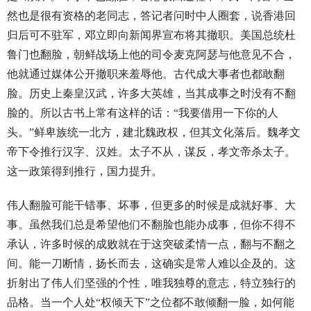
然也是很有资格的老同志，答记者问时中人圈套，说香港回
归后可不驻军，邓立即向新闻界宣布将其撤职。美国总统杜
鲁门也翻脸，朝鲜战场上他的司令麦克阿瑟与他意见不合，
他就通过媒体公开撤职来羞辱他。古代成大事者也都敢翻
脸。历史上秦皇汉武，许多大英雄，当其成事之时没有不翻
脸的。所以古书上常有这样的话：“我要借用一下你的人
头。”鲜卑族统一北方，建北魏政权，但其文化落后。魏孝文
帝下令推行汉字、汉姓。太子不从，谋反，孝文帝杀太子。
这一政策得到推行，国力提升。
伟人翻脸可能干错事、坏事，但更多的时候是成就好事、大
事。虽然我们总是希望他们不翻脸也能办成事，但你不得不
承认，许多时候的成败就在于这突破柔情一点，翻与不翻之
间。能一刀断情，扬长而去，这确实是常人难以企及的。这
折射出了伟人们坚强的个性，唯我独尊的意志，特立独行的
品格。当一个人处“权倾天下”之位都不敢倾翻一脸，如何能