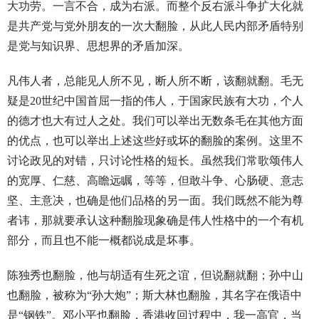
大功劳。一言不合，成为右派。而整个反右派斗争扩大化就
是共产党与党外朋友的一次大翻脸，从此人民内部矛盾特别
是党与知识界、思想界的矛盾加深。
凡伟人者，总能见人所不见，断人所不断，该翻就翻。毛无
疑是20世纪中国首屈一指的伟人，于国家民族有大功，个人
的德才也大有过人之处。我们可以举出无数条毛在其他方面
的优点，也可以举出上述这些好或坏的翻脸的案例。这里不
讨论政见的对错，只讨论性格的短长。虽然我们常歌颂伟人
的宽厚、仁慈、高瞻远瞩，等等，但敢斗争、心肠硬、意志
坚、主意决，也确是他们品格的另一面。我们既然不能为尊
者讳，那就要承认这种翻脸现象确是伟人性格中的一个有机
部分，而且也不能一概都说成是坏事。
陈独秀也翻脸，他与胡适有生死之谊，但说翻就翻；孙中山
也翻脸，被称为“孙大炮”；斯大林也翻脸，其名字在俄语中
是“钢铁”。邓小平也翻脸，香港收回过程中，我一高官，当