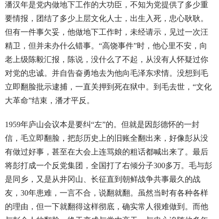
潘汉年是党内做地下工作的大功臣，不知为党提供了多少重
要情报，团结了多少上层文化人士，出生入死，忠心耿耿。
但有一件事欠妥，他做地下工作时，未经请示，见过一次汪
精卫，但并未办什么错事。“高饶事件”时，他心里不安，向
老上级陈毅汇报，陈说，没什么了不起，从没有人怀疑过你
对党的忠诚。并自告奋勇地去为他向毛泽东求情。没想到毛
立即翻脸批示逮捕，一直关押到死在狱中。到毛去世，“文化
大革命”结束，潘才平反。
1959年庐山会议本是要纠“左”的。但就是因彭德怀的一封
信，毛立即翻脸，把彭历史上的旧账全翻出来，好像彭从没
有做过好事，甚至在大会上连骂娘的粗话都喊出来了。最后
将彭打成一个反党集团，全国打了右倾分子300多万。毛与彭
是同乡，又是从井冈山、长征直到朝鲜战争共事最久的战
友，30年患难，一言不合，说翻就翻。虽然当时有各种各样
的理由，但一下就翻得这样彻底，确实常人很难做到。而他