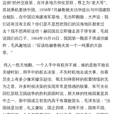
边倒”的外交政策，在许多地方仰仗苏联，尊之为“老大哥”。
苏就乘机要挟中国。1958年7月赫鲁晓夫访华提出与中国建联
合舰队，在中国沿海建海军基地，毛当即翻脸，大声说：我
们还有没有主权？你们是不是想把我们的沿海地区都拿过
去？我不想再听这些！赫回国后立即撤走原子弹专家，毛就
说我们自己干。1964年10月16日，我国第一颗原子弹成功爆
炸，毛风趣地说：“应该给赫鲁晓夫发一个一吨重的大勋
章。”
伟人一怒天地翻。一个人手中有权并不难，难的是敢不敢在
关键时刻，用手中的权去决策，不失时机地去成大事。你看
历史上有多少像宋徽宗赵佶、蜀主刘禅那样的权重情懦的无
为之君。许多时候决策的实现常常是情感的较量。朱可夫在
回忆苏联卫国战争的胜利原因时说，斯大林的性格因素是其
中之一。新中国成立初党内高干有腐败苗头，毛泽东说：“治
国就是治吏，礼义廉耻，国之四维，四维不张，国将不国。