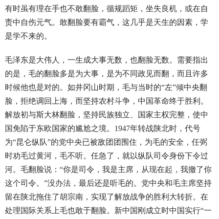
有时虽有理在手也不敢翻脸，循规蹈矩，坐失良机，或在自
责中自伤元气。敢翻脸要有霸气，这几乎是天生的因素，学
是学不来的。
毛泽东是大伟人，一生成大事无数，也翻脸无数。需要指出
的是，毛的翻脸多是为大事，是为不同政见而翻，而且许多
时候他也是对的。如井冈山时期，毛与当时的“左”倾中央翻
脸，拒绝调回上海，而坚持农村斗争，中国革命终于胜利。
解放初与斯大林翻脸，坚持民族独立、国家主权完整，使中
国免陷于东欧国家的尴尬之境。1947年转战陕北时，代号
为“昆仑纵队”的党中央已被敌团团围住，为毛的安全，任弼
时劝毛过黄河，毛不听。任急了，就以纵队司令身份下令过
河。毛翻脸说：“你是司令，我是主席，从现在起，我撤了你
这个司令。”没办法，最后还是听毛的。党中央和毛主席坚持
留在陕北拖住了胡宗南，实现了解放战争的胜利大转折。在
处理国际关系上毛也敢于翻脸。新中国刚成立时中国实行“一