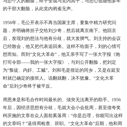
与彭个人的翻脸，终于变成与党内高干，与忠心追随他多年
的干部大翻脸，从此党内鸦雀无声。
1956年，毛公开表示不再当国家主席，要集中精力研究问
题，并明确将担子交给刘少奇，然后就离京南下。他回京
后，发现刘的想法与他有分歧，就大发脾气。刘主持的会议
已经散会，他又把代表追回来。这样不给面子，刘的心情可
想而知。而到“文化大革命”，他又亲手写了一张大字报《炮
打司令部——我的一张大字报》，与刘公开翻脸，把刘定
为“叛徒、内奸、工贼”。刘和毛是很近的同乡，又是在延安
时就已确定的接班人。说翻就翻，决不犹豫。“文化大革
命”后刘少奇终于被平反。
周恩来是和毛合作时间最长的、须臾无法离开的助手。1956
年后，因经济思想有分歧，毛就大会小会批周，甚至借夸奖
柯庆施的文章在众人面前奚落周：“你是总理，你能写出这样
的文章吗？”逼得周检查、辞职。“文化大革命”后期，他和周