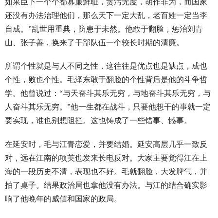
如果臣下一个个都寡廉鲜耻，贪污无度，胡作非为，而国家
还没有办法治理他们，那么天下一定大乱，老百姓一定当李
自成。”乱世用重典，防患于未然。他敢于翻脸，惩治刘青
山、张子善，换来了干部队伍一个较长时期的清廉。
所谓个性就是与人不同之性，这往往是优点也是缺点，成也
个性，败也个性。毛泽东敢于翻脸的个性背后是他的斗争哲
学。他曾说过：“与天奋斗其乐无穷，与地奋斗其乐无穷，与
人奋斗其乐无穷。”他一生都在战斗，只要他想干的事就一定
要实现，谁也别想阻拦。这也铸成了一些错事、憾事。
在延安时，毛与江青恋爱，并要结婚。延安高层几乎一致反
对，远在江南的项英也发来长电反对。大家主要觉得江在上
海的一段历史不清，表现也不好。毛就翻脸，大发脾气，并
拍了桌子。结果政治局也拿他没有办法。与江的结合确实影
响了他晚年的威信和国家的政局。