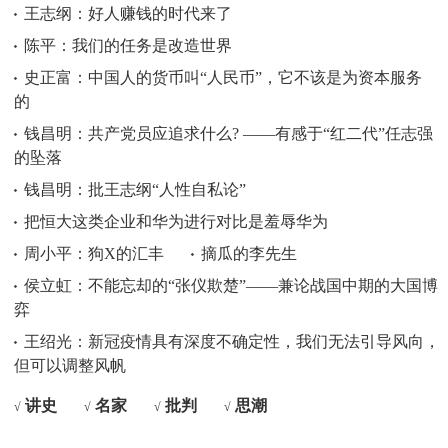
王志纲：好人赚钱的时代来了
陈平：我们的任务是改造世界
史正富：中国人的货币叫“人民币”，它不该是为资本服务
的
钱昌明：共产党员应追求什么? ——有感于“红二代”任志强
的坠落
钱昌明：批王志纲“人性自私论”
把恒大这类企业和华为进行对比是羞辱华为
周小平：狗X的汇丰
摘瓜的李先生
侯立虹：不能忘却的“张仪欺楚”——兼论战国中期的大国博
弈
王绍光：新冠疫情具有深度不确定性，我们无法引导风向，
但可以调整风帆
讲史
名家
批判
思潮
√
√
√
√