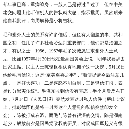
都年事已高，重病缠身，一般人已是得过且过了，但在中美
建交问题上他听信别人的告状就大怒，指示批周。虽然后来
他自我批评，向周解释是小将告状。
毛和党外人士的关系有许多佳话，但也有大翻脸的事。共和
国之初，任用了许多社会贤达到重要部门，他们都是治国之
才，有识之士。1956、1957年毛多次诚恳征求党外人士意
见。比如1957年4月30日他在最高国务会上说，明年我要辞去
国家主席。民主人士陈铭枢很认真地拥护这一决定，5月18日
他给毛写信说：这是“至美至喜之事”，“顺便提请今后注意几
点，一是好大喜功，二是喜怒不能自制，三是轻信汇报，四
是过分鄙夷传统”。毛泽东收到信没有表态，半个月后反右开
始，7月14日《人民日报》突然发表这封私人信件（庐山会议
上，批彭德怀也是将一封表达个人意见的私信突然印发全
会），陈被打成右派。而毛与陈曾有很深的交情。陈是湖南
老乡，解放前夕是国民党政权的要员，对促成国军起义有很