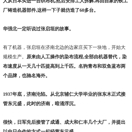
人从日本买进一台织布机,然后安排工人拆解,再由自家的铁工
厂铸造机器部件,这样一下子就仿造了60多台。
华强北一定听说过张启垣的故事。
有了机器，张启垣在济南北边的边家庄买下一块地，开始大
规模生产。
原来由人工操作的染布流程,全部由机器替代，染
布速度从一天几十匹提高到上千匹。名驹青布和双鱼蓝布两
个品牌，也驰名海外。
1937
年底，济南沦陷。从北京辅仁大学毕业的张东木正式接
管东元盛，此时的济南，暗涌浮沉。
很快，日军先后接管了成通、成大和仁丰几个大厂，并提出
以中日合作的方式一起经营东元盛。