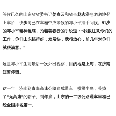
等候已久的山东省省委书记
姜春云
和省长
赵志浩
急匆匆地登
上车阶，快步向已在车厢中央等候的邓小平握手问候。
91岁
的邓小平精神饱满，拍着姜春云的手说道：“我很注意你们的
工作，你们山东搞得好，发展快，我很放心，前几年对你们
就很满意。”
这是邓小平生前最后一次外出视察，
目的地是上海，在济南
短暂停留。
这一年，济南到青岛高速公路建成通车，横贯半岛，丢掉
了
“无高速”
的帽子。
到年底，山东的一二级公路通车里程已
经全国排名第一。