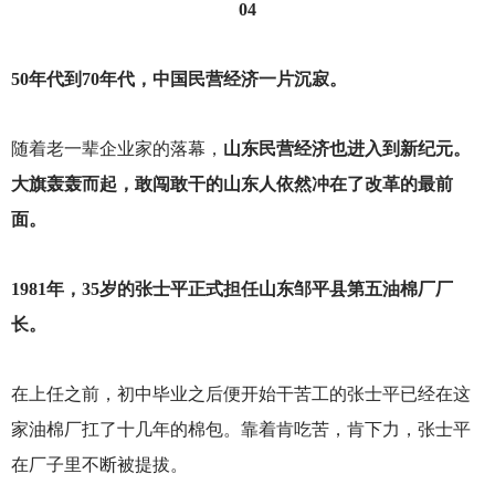
04
50
年代到70年代，中国民营经济一片沉寂。
随着老一辈企业家的落幕，
山东民营经济也进入到新纪元。
大旗轰轰而起，敢闯敢干的山东人依然冲在了改革的最前
面。
1981
年，35岁的张士平正式担任山东邹平县第五油棉厂厂
长。
在上任之前，初中毕业之后便开始干苦工的张士平已经在这
家油棉厂扛了十几年的棉包。靠着肯吃苦，肯下力，张士平
在厂子里不断被提拔。