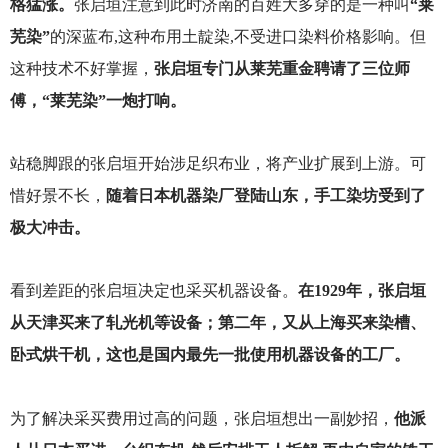
格猛涨。
张启垣注意到此时济南的百姓大多穿的是一种叫
“莱
芜染”
的深蓝布,这种布用土靛染,不受进口染料价格影响。但
这种技术不好掌握，
张启垣专门从莱芜重金聘请了三位师
傅，“莱芜染”一炮打响。
站稳脚跟的张启垣开始涉足织布业，将产业扩展到上游。可
惜好景不长，
随着日本机器染厂登陆山东，手工染坊受到了
极大冲击。
看到差距的张启垣决定也采买机器设备。
在1929年，张启垣
从天津买来了轧光机等设备；第二年，又从上海买来染槽、
卧式烘干机，这也是国内最先一批使用机器设备的工厂。
为了解决采买费用过高的问题，张启垣想出一副妙招，
他派