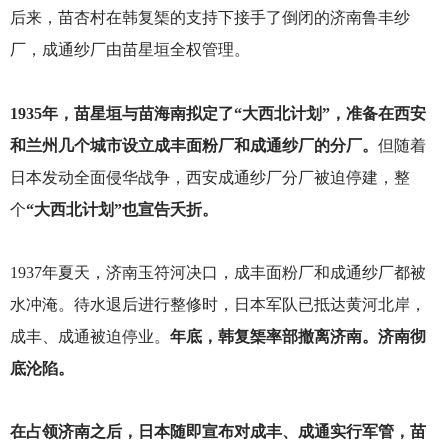
后来，苗杏村在韩复榘的支持下接手了倒闭的济南鲁丰纱
厂，成通纱厂由苗星垣全权管理。
1935
年，苗星垣与苗海南拟定了“大西北计划”，准备在西安
和兰州几个城市设立成丰面粉厂和成通纱厂的分厂。
但随着
日本发动全面侵华战争，西安成通纱厂分厂被迫停建，整
个
“大西北计划”也宣告夭折。
1937
年夏天，济南玉符河决口，成丰面粉厂和成通纱厂都被
水冲淹。待水退后进行整修时，日本军队已抵达黄河北岸，
成丰、成通被迫停业。
年底，韩复榘率部撤离济南。济南彻
底沦陷。
在占领济南之后，日本随即宣布对成丰、成通实行军管，苗