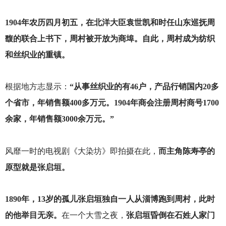
1904
年农历四月初五，在北洋大臣袁世凯和时任山东巡抚周
馥的联合上书下，周村被开放为商埠。自此，周村成为纺织
和丝织业的重镇。
根据地方志显示：
“从事丝织业的有46户，产品行销国内20多
个省市，年销售额400多万元。1904年商会注册周村商号1700
余家，年销售额3000余万元。”
风靡一时的电视剧《大染坊》即拍摄在此，
而主角陈寿亭的
原型就是张启垣。
1890
年，13岁的孤儿张启垣独自一人从淄博跑到周村，此时
的他举目无亲。
在一个大雪之夜，
张启垣昏倒在石姓人家门