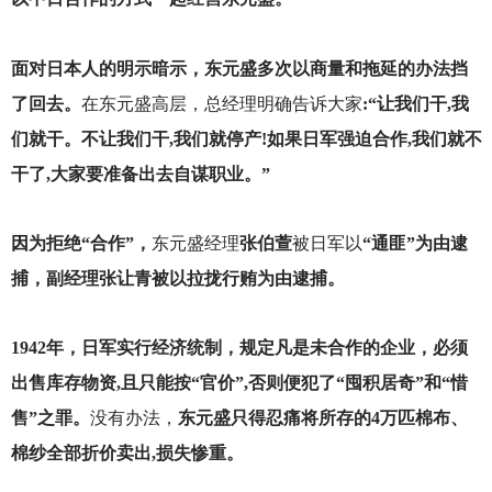
面对日本人的明示暗示，东元盛多次以商量和拖延的办法挡
了回去。
在东元盛高层，总经理明确告诉大家
:“让我们干,我
们就干。不让我们干,我们就停产!如果日军强迫合作,我们就不
干了,大家要准备出去自谋职业。”
因为拒绝“合作”，
东元盛经理
张伯萱
被日军以
“通匪”为由逮
捕，副经理张让青被以拉拢行贿为由逮捕。
1942
年，日军实行经济统制，规定凡是未合作的企业，必须
出售库存物资,且只能按“官价”,否则便犯了“囤积居奇”和“惜
售”之罪。
没有办法，
东元盛只得忍痛将所存的4万匹棉布、
棉纱全部折价卖出,损失惨重。