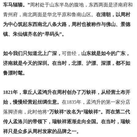
车马辐辏。”
周村处于山东半岛的腹地，东西两面是济南府和
青州府，南北两面是华北平原和鲁南山区。
在清朝，以周村
为中心筑起东西南北八条大路，周村也被称作与佛山、景德
镇、朱仙镇齐名的“旱码头”。
如今我们只知道北上广深，
可曾经，
山东就是如今的广东，
济南就是今天的深圳。在当时，北漂、沪漂、深漂，都不如
鲁漂时髦。
1821
年，章丘人孟鸿升在周村创办了万蚨祥，从经营土布开
始，慢慢经营起丝绸生意。
在1835年，孟鸿升的第一家分店
落脚济南，此时他将“
万蚨祥”改名为“瑞蚨祥”。而在第二代
传人孟洛川的带领下，瑞蚨祥逐渐走向全国。在当时，瑞蚨
祥只是众多从周村发家的品牌之一。