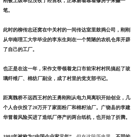
刚被上级单位没收了经营权，正琢磨着靠着修房子来赚一
笔。
此时的柳传志还窝在中关村的一间传达室里鼓捣公司，刚刚
从华南理工大学毕业的李东生则在一个简陋的农机仓库开辟
了自己的工厂。
也正是在这一年，宋作文带领着龙口市前宋村村民搞起了玻
璃纤维厂、棉纺厂副业，成了村里的党支部书记。
距离魏桥不远西王村的王勇刚刚从电力局离职开始创业，几
个人合伙投了20万开了家面粉厂和棉籽油厂。广饶县的李建
华冒着风险买进了造纸厂停产的两台纸机，也开始了折腾。
1984
年被称为“中国企业家元年”，
但在这段历史里，
不同的