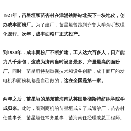
1921
年，苗星垣和苗杏村在津浦铁路站北买下一块地皮，创
办成丰面粉厂。
为了建厂，苗星垣曾跑到齐鲁大学旁听数理
化课程。
次年，成丰面粉厂正式投产。
到1930年，成丰面粉厂不断扩建，工人达六百多人，日产能
力八千余包，这成为济南当时设备最多、产量最高的面粉
厂。
同时，苗星垣特别重视技术和设备创新，成丰面厂的发
电机和面粉机都是自己做的，
这在全国是第一家。
两年之后，苗星垣的弟弟苗海南从英国曼彻斯特纺织学院学
成归来。
此时，看到商机的苗星垣成立了成通纱厂，苗杏村
任董事长，苗星垣任常务董事，苗海南任经理兼总工程师。