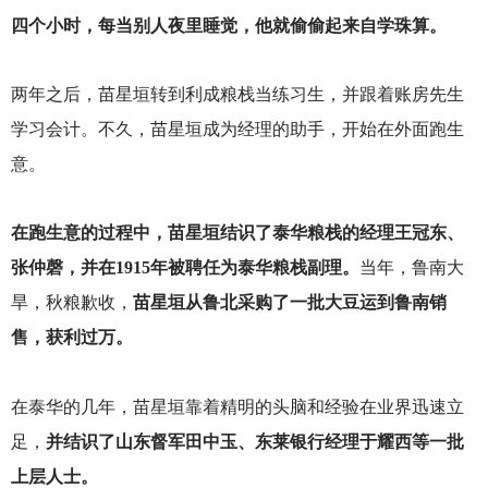
四个小时，每当别人夜里睡觉，他就偷偷起来自学珠算。
两年之后，苗星垣转到利成粮栈当练习生，并跟着账房先生
学习会计。不久，苗星垣成为经理的助手，开始在外面跑生
意。
在跑生意的过程中，苗星垣结识了泰华粮栈的经理王冠东、
张仲磬，并在1915年被聘任为泰华粮栈副理。
当年，鲁南大
旱，秋粮歉收，
苗星垣从鲁北采购了一批大豆运到鲁南销
售，获利过万。
在泰华的几年，苗星垣靠着精明的头脑和经验在业界迅速立
足，
并结识了山东督军田中玉、东莱银行经理于耀西等一批
上层人士。