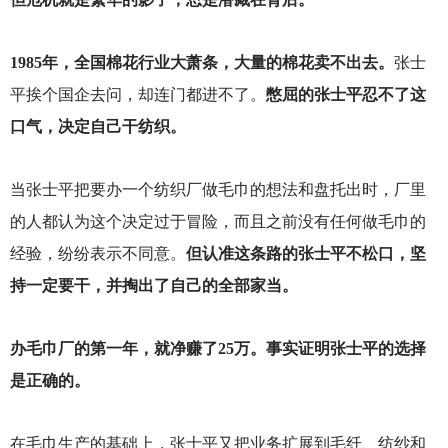
1985
年，全国棉花行业大萧条，大量的棉花卖不出去。
张士
平挨个国企去问，却连门都进不了。
憋屈的张士平忍不了这
口气，决定自己干纺织。
当张士平把要办一个纺织厂做毛巾的想法和盘托出时，厂里
的人都认为这个决定过于冒险，而且之前没有任何做毛巾的
经验，纷纷表示不同意。
但认准这条路的张士平不松口，坚
持一定要干，并掏出了自己的全部家当。
办毛巾厂的第一年，就净赚了25万。事实证明张士平的选择
是正确的。
在毛巾生产的基础上，张士平又把业务扩展到毛纤、纺纱和