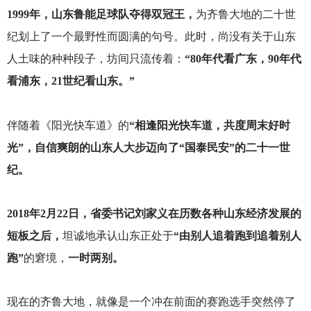
1999
年，山东鲁能足球队夺得双冠王，
为齐鲁大地的二十世
纪划上了一个最野性而圆满的句号。此时，尚没有关于山东
人土味的种种段子，坊间只流传着：
“80年代看广东，90年代
看浦东，21世纪看山东。”
伴随着《阳光快车道》的
“相逢阳光快车道，共度周末好时
光”，自信爽朗的山东人大步迈向了“国泰民安”的二十一世
纪。
2018
年2月22日，省委书记刘家义在历数各种山东经济发展的
短板之后，
坦诚地承认山东正处于
“由别人追着跑到追着别人
跑”
的窘境，
一时两别。
现在的齐鲁大地，就像是一个冲在前面的赛跑选手突然停了