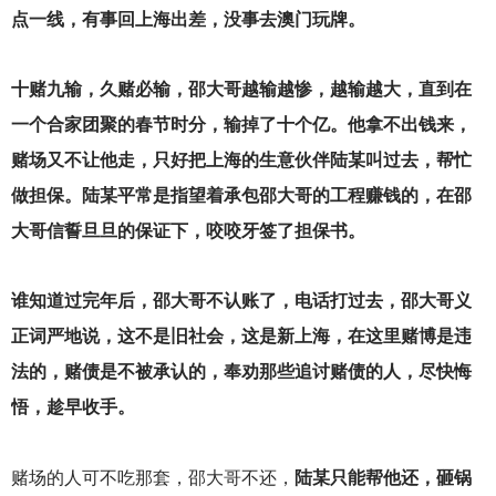
点一线，有事回上海出差，没事去澳门玩牌。
十赌九输，久赌必输，邵大哥越输越惨，越输越大，直到在
一个合家团聚的春节时分，输掉了十个亿。他拿不出钱来，
赌场又不让他走，只好把上海的生意伙伴陆某叫过去，帮忙
做担保。陆某平常是指望着承包邵大哥的工程赚钱的，在邵
大哥信誓旦旦的保证下，咬咬牙签了担保书。
谁知道过完年后，邵大哥不认账了，电话打过去，邵大哥义
正词严地说，这不是旧社会，这是新上海，在这里赌博是违
法的，赌债是不被承认的，奉劝那些追讨赌债的人，尽快悔
悟，趁早收手。
赌场的人可不吃那套，邵大哥不还，
陆某只能帮他还，砸锅