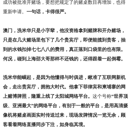
成功被批准开赌场，要想把规定了的赌桌数目再增加，也得
重新申请。
一句话，卡得很严。
澳门，洗米华只是小字辈，他没资格拿到赌牌和开办赌场，
只是在几大赌场里包下了几个贵宾厅，即便能揽到贵客，抽
到的水钱扣掉七七八八的费用，真正落到口袋里的也有限。
何况，碰到上海邵大哥那样不还钱的，还得跟着一起倒霉。
洗米华能崛起，是因为他懂得与时俱进，瞅准了互联网新机
会，走出贵宾厅，拥抱大时代。他拿下菲律宾和柬埔寨的网
上赌博牌照，隆重上线了太阳城网络平台。
这个号称
“世界顶
级、亚洲最大”的网络平台，有别于一般的平台，是用高清摄
像机将赌桌画面实时传送过来，现场发牌情况一览无余，顾
客看着网络直播同步下注，如身临其境。