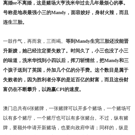
离婚or不离婚，这是赌场大亨洗米华过去几年最烦心的事。
号称是地表最强小三的Mandy，面容姣好，身材火辣，而且
连生三胎。
一鼓作气，再而衰，三而竭。
等到Mandy生完三胎还没能晋
升新嫂，她已经注定要失败了。时间久了，小三也没了小三
的味道，洗米华找到小四以后，挥刀斩情丝，把Mandy和三
个孩子送到了英国，外加几个亿的分手费。这个数目是属于
失败者的，因为胜利者分享的是近百亿的财富，而且这份财
富仍在不断攀升，以跑赢CPI的速度。
澳门总共有6张赌牌，一张赌牌可以开多个赌场，一个赌场可
以有多个赌厅，一个赌厅也可以有多张赌台。不过，纵有赌
牌，要额外申请开新赌场，也要向政府申请；同样的，纵是