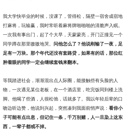
我大学快毕业的时候，没课了，管得松，隔壁一宿舍成宿地
打麻将，玩输赢，我时常听着麻将牌啪啪啪的清脆声入眠。
一次我有事出门，起了个大早，天蒙蒙亮，开门正撞见一个
同学蹲在那里嗷嗷地哭。
问他怎么了？他说刚输了一夜，足
足有一万块。那个年代还没有套路贷，如果有的话，那位红
肿着眼的同学一定会继续套钱来翻本。
等我踏进社会，渐渐混出点人际圈，能接触些有头脸的人
物，一次遇见某位老板，在一个酒店里，吃完饭同到楼上洗
脚。他喝了些酒，人很松弛，话就多了。我以年轻后辈的口
吻边听边赞，他说到兴起，突然凑到我面前悄声说：
看你小
子可能有点出息，但记住一条，千万别赌，人一旦染上这东
西，一辈子都戒不掉。