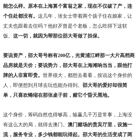
能怎么样。原本在上海算个富翁之家，现在不仅破了产，连
个住处都没有。
这几年，张女士带着两个孩子住在娘家，让
丈夫也跟着去住吗？他好歹曾是个老板，怎么吃得下这软
饭。
这一切，就因为帮那位邵大哥做了担保。
要说资产，邵大哥号称有200亿，光黄浦江畔那一大片高档商
品房就是天价；要说势力，邵大哥在上海滩响当当，跟他打
牌的人非富即贵。
世界很大，都想去看看，按说这个身价的
人，即便想到月球去玩也能办得到。
邵大哥的爱好却很简
单，只喜欢蜷缩在那张桌子前，赌它个昏天黑地。
这个身价，筹码自然也得够高，输赢几千万是常事，上海没
有这么大的局，就得去澳门。
澳门赌场的贵宾厅里，设施一
流，服务专业，多少钱都能玩得起。邵大哥的生活变成了两