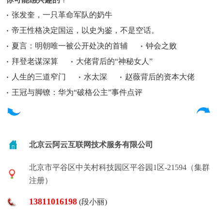
张发奎，一只革命军队的奶牛
帝王性格决定国运，以史为鉴，不是空话。
夏言：明朝唯一被公开处决的首辅
钟会之败
拜登老谋深算
大佬背后的“神秘女人”
人生的三道窄门
水太深
赵薇背后的资本大佬
王冠与脚镣：华为“破格公主”事件点评
北京云阿云互联网技术服务有限公司
北京市平谷区中关村科技园区平谷园1区-21594（集群
注册）
13811016198
(段小丽)