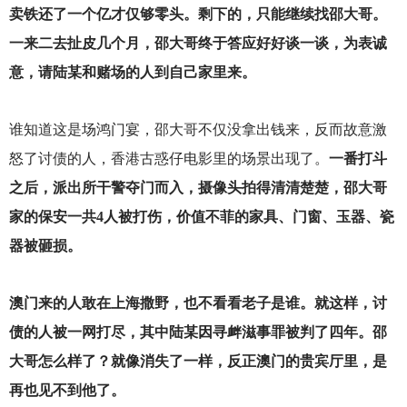
卖铁还了一个亿才仅够零头。剩下的，只能继续找邵大哥。
一来二去扯皮几个月，邵大哥终于答应好好谈一谈，为表诚
意，请陆某和赌场的人到自己家里来。
谁知道这是场鸿门宴，邵大哥不仅没拿出钱来，反而故意激
怒了讨债的人，香港古惑仔电影里的场景出现了。
一番打斗
之后，派出所干警夺门而入，摄像头拍得清清楚楚，邵大哥
家的保安一共4人被打伤，价值不菲的家具、门窗、玉器、瓷
器被砸损。
澳门来的人敢在上海撒野，也不看看老子是谁。就这样，讨
债的人被一网打尽，其中陆某因寻衅滋事罪被判了四年。邵
大哥怎么样了？就像消失了一样，反正澳门的贵宾厅里，是
再也见不到他了。