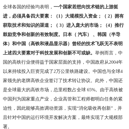
全球各国的经验均表明，
一个国家若想向技术链的上游挺
进，必须具备四大要素：（1）大规模投入资金；（ 2）拥有
获取技术和知识的渠道；（ 3）进入庞大的市场；（4）推行
鼓励竞争和创新的有效制度。日本（ 汽车） 、韩国（半导
体）和中国（高铁和液晶显示器）曾经的技术飞跃无不表明
上述四大要素对于科技发展和创新不可或缺。
举例而言，中
国的高铁行业便得益于国家层面的支持，中国政府从2004年
以来持续投入巨资完成了2万公里铁路建设。中国也与全球4
家领先的老牌高铁企业签订了技术转让协议。此外，中国还
是全球最大的高铁市场，总里程数占全球 65%。由于高铁被
中国列为国家重点产业，企业高管和工程师都明白任务的紧
迫性，因此能够高效调动资源，实现“消化吸收再创新”，并
且针对中国的运行环境开发解决方案，最终实现了大规模部
署。