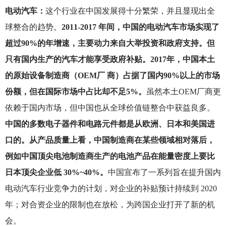
电动汽车：
这个行业在中国发展得十分繁荣，并且显现出全
球整合的趋势。
2011-2017 年间，中国的电动汽车市场实现了
超过90%的年增速，主要动力来自大举投资和政府支持。但
只有国内生产的汽车才能享受政府补贴。2017年，中国本土
的原始设备制造商（OEM厂 商）占据了国内90%以上的市场
份额，但在国际市场中占比却不足5%。
虽然本土OEM厂商更
依赖于国内市场，但中国也从全球价值链整合中获益良多。
中国的多数电子器件和电路元件都是从欧洲、日本和美国进
口的。从产品质量上看，中国制造商在某些领域相对落后，
例如中国顶尖电池制造商生产的电池产品在能量密度上要比
日本顶尖企业低 30%~40%。
中国宣布了一系列旨在提升国内
电动汽车行业竞争力的计划，对企业的补贴预计持续到 2020
年；对合资企业的限制也在放松，为跨国企业打开了新的机
会。