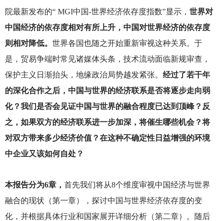
院最新发布的“ MGI中国-世界经济依存度指数”显示，
世界对
中国经济的依存度相对有所上升，中国对世界经济的依存度
则相对降低。
世界各国也随之开始重新审视这种关系。于
是，贸易争端时常见诸媒体头条，技术流动面临新规审查，
保护主义日渐抬头，地缘政治局势越发紧张。
经过了若干年
的深化合作之后，中国与世界的经济联系是否将逐步走向弱
化？我们是否会见证中国与世界的融合程度已达到顶峰？反
之，如果双方的经济联系进一步加深，将催生哪些机会？将
对双方带来多少经济价值？在这种不确定性日益增强的环境
中企业又该如何自处？
本报告分为6章，
首先我们将从8个维度审视中国经济与世界
融合的现状（第一章），探讨中国与世界经济依存度的变
化，并根据具体行业和国家展开详细分析（第二章）。随后