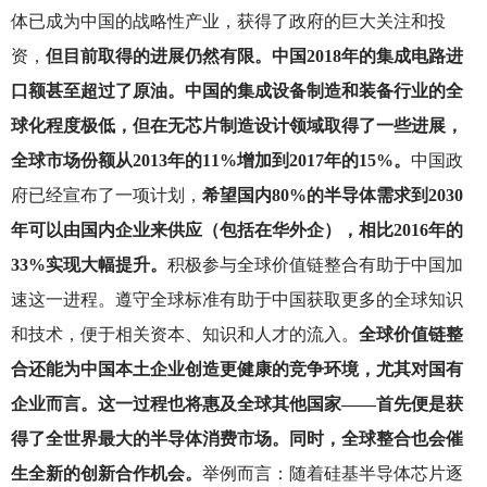
体已成为中国的战略性产业，获得了政府的巨大关注和投
资，
但目前取得的进展仍然有限。中国2018年的集成电路进
口额甚至超过了原油。中国的集成设备制造和装备行业的全
球化程度极低，但在无芯片制造设计领域取得了一些进展，
全球市场份额从2013年的11%增加到2017年的15%。
中国政
府已经宣布了一项计划，
希望国内80%的半导体需求到2030
年可以由国内企业来供应（包括在华外企），相比2016年的
33%实现大幅提升。
积极参与全球价值链整合有助于中国加
速这一进程。遵守全球标准有助于中国获取更多的全球知识
和技术，便于相关资本、知识和人才的流入。
全球价值链整
合还能为中国本土企业创造更健康的竞争环境，尤其对国有
企业而言。这一过程也将惠及全球其他国家——首先便是获
得了全世界最大的半导体消费市场。同时，全球整合也会催
生全新的创新合作机会。
举例而言：随着硅基半导体芯片逐