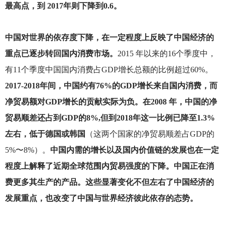
最高点，到 2017年则下降到0.6。
中国对世界的依存度下降，在一定程度上反映了中国经济的
重点已逐步转回国内消费市场。
2015
年以来的16个季度中，
有11个季度中国国内消费占GDP增长总额的比例超过60%。
2017-2018年间，中国约有76%的GDP增长来自国内消费，而
净贸易额对GDP增长的贡献实际为负。在2008 年，中国的净
贸易顺差还占到GDP的8%,但到2018年这一比例已降至1.3%
左右，低于德国或韩国
（这两个国家的净贸易顺差占GDP的
5%
〜
8%
）。
中国内需的增长以及国内价值链的发展也在一定
程度上解释了近期全球范围内贸易强度的下降。中国正在消
费更多其生产的产品。这些显著变化不但左右了中国经济的
发展重点，也改变了中国与世界经济彼此依存的态势。