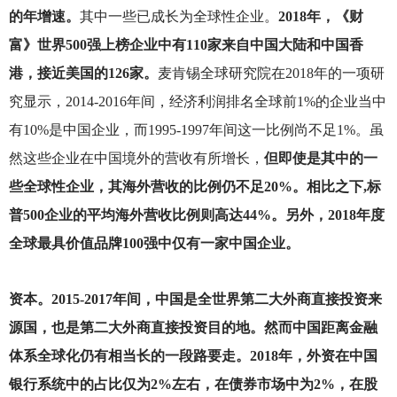
的年增速。
其中一些已成长为全球性企业。
2018年，《财
富》世界500强上榜企业中有110家来自中国大陆和中国香
港，接近美国的126家。
麦肯锡全球研究院在2018年的一项研
究显示，2014-2016年间，经济利润排名全球前1%的企业当中
有10%是中国企业，而1995-1997年间这一比例尚不足1%。虽
然这些企业在中国境外的营收有所增长，
但即使是其中的一
些全球性企业，其海外营收的比例仍不足20%。相比之下,标
普500企业的平均海外营收比例则高达44%。另外，2018年度
全球最具价值品牌100强中仅有一家中国企业。
资本。
2015-2017
年间，中国是全世界第二大外商直接投资来
源国，也是第二大外商直接投资目的地。然而中国距离金融
体系全球化仍有相当长的一段路要走。2018年，外资在中国
银行系统中的占比仅为2%左右，在债券市场中为2%，在股