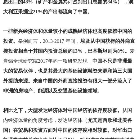
总出口的48%（矿产和金属共计占到出口总额的84%） ，澳
大利亚采掘业21%的产出都流向了中国。
一些新兴经济体和体量较小的成熟经济体也高度依赖中国的
投资。
举例而言，2013-2017 年间，
埃及从中国获得的外商直
接投资相当于其国内投资总额的13%，巴基斯坦则为8%。
麦
肯锡全球研究院2017年的一项研究发现，
中国不只是非洲最
大的贸易伙伴，也是其最大的基础设施融资来源和第三大国
外援助来源。来自中国的外商直接投资有很大一部分流入了
非洲的房地产、能源以及交通基础设施领域。
相比之下，大型发达经济体对中国经济的依存度较低。
从国
内经济体量的角度考虑，发达经济体（
尤其是西欧和北美各
国）在贸易和投资方面对中国的依存度相对较低。对华出口