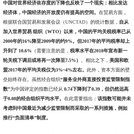
中国对世界经济依存度的下降也反映了一个现实：相比发达
经济体，中国经济的开放度仍有提高的空间。
在贸易方面，
根据联合国贸易和发展会议（UNCTAD）的统计数据，
自从
加入世界贸易 组织（WTO）以来，中国的平均关税税率已从
2000年的16%降至2009年的约9%。但2017年的平均税率却上
升到了 10.6%
（需要注意的是，
税率水平在2018年宣布新一
轮关税下调后或将再一次降至7.5%）
。相比之下，
美国和欧
盟2017年的平均关税仅为3%~4%左右。
此外，资本方面的壁
垒始终存在。虽然经合组织
“服务业外商直接投资监管限制指
数”
为中国评定的指数已经从
0.74下降到了0.39，但仍然远高
于0.08的经合组织平均水平。
在此需要指出：
该指数可能并未
考虑到中国最近为减少监管限制而采取的一系列措施，例如
推行“负面清单”制度。