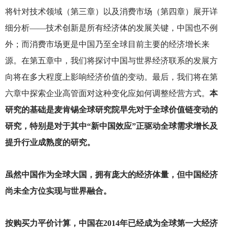
将针对技术领域（第三章）以及消费市场（第四章）展开详
细分析——技术创新是所有经济体的发展关键，中国也不例
外；而消费市场更是中国乃至全球目前主要的经济增长来
源。在第五章中，我们将探讨中国与世界经济联系的发展方
向将在多大程度上影响经济价值的变动。最后，我们将在第
六章中探索企业高管面对这种变化应如何调整经营方式。
本
研究的基础是麦肯锡全球研究院早先对于全球价值链变动的
研究，特别是对于其中“新中国效应”正驱动全球需求增长及
提升行业成熟度的研究。
虽然中国作为全球大国，拥有庞大的经济体量，但中国经济
尚未全方位实现与世界融合。
按购买力平价计算，中国在2014年已经成为全球第一大经济