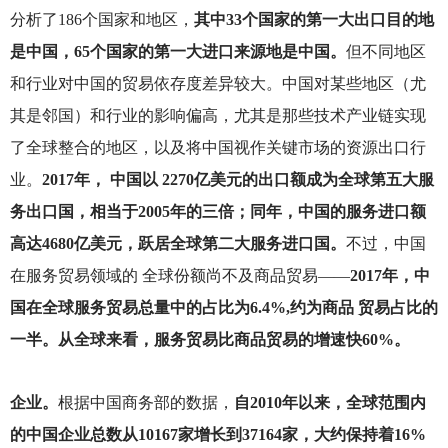
分析了186个国家和地区，
其中33个国家的第一大出口目的地
是中国，65个国家的第一大进口来源地是中国。
但不同地区
和行业对中国的贸易依存度差异较大。中国对某些地区（尤
其是邻国）和行业的影响偏高，尤其是那些技术产业链实现
了全球整合的地区，以及将中国视作关键市场的资源出口行
业。
2017年， 中国以 2270亿美元的出口额成为全球第五大服
务出口国，相当于2005年的三倍；同年，中国的服务进口额
高达4680亿美元，跃居全球第二大服务进口国。
不过，中国
在服务贸易领域的 全球份额尚不及商品贸易——
2017
年，中
国在全球服务贸易总量中的占比为6.4%,约为商品 贸易占比的
一半。从全球来看，服务贸易比商品贸易的增速快60%。
企业。
根据中国商务部的数据，
自2010年以来，全球范围内
的中国企业总数从10167家增长到37164家，大约保持着16%