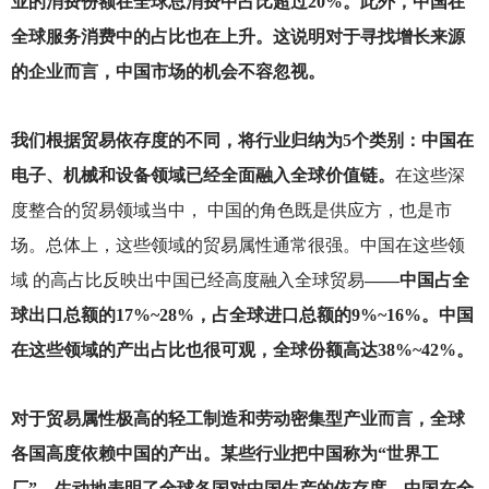
业的消费份额在全球总消费中占比超过20%。此外，中国在
全球服务消费中的占比也在上升。这说明对于寻找增长来源
的企业而言，中国市场的机会不容忽视。
我们根据贸易依存度的不同，将行业归纳为5个类别：中国在
电子、机械和设备领域已经全面融入全球价值链。
在这些深
度整合的贸易领域当中， 中国的角色既是供应方，也是市
场。总体上，这些领域的贸易属性通常很强。中国在这些领
域 的高占比反映出中国已经高度融入全球贸易
——中国占全
球出口总额的17%~28%，占全球进口总额的9%~16%。中国
在这些领域的产出占比也很可观，全球份额高达38%~42%。
对于贸易属性极高的轻工制造和劳动密集型产业而言，全球
各国高度依赖中国的产出。某些行业把中国称为“世界工
厂”，生动地表明了全球各国对中国生产的依存度。中国在全