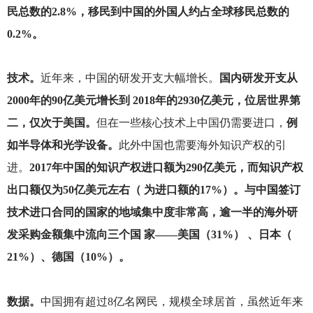
民总数的2.8%，移民到中国的外国人约占全球移民总数的
0.2%。
技术。
近年来，中国的研发开支大幅增长。
国内研发开支从
2000年的90亿美元增长到 2018年的2930亿美元，位居世界第
二，仅次于美国。
但在一些核心技术上中国仍需要进口，
例
如半导体和光学设备。
此外中国也需要海外知识产权的引
进。
2017年中国的知识产权进口额为290亿美元，而知识产权
出口额仅为50亿美元左右（ 为进口额的17%）。与中国签订
技术进口合同的国家的地域集中度非常高，逾一半的海外研
发采购金额集中流向三个国 家——美国（31%） 、日本（
21%）、德国（10%）。
数据。
中国拥有超过8亿名网民，规模全球居首，虽然近年来