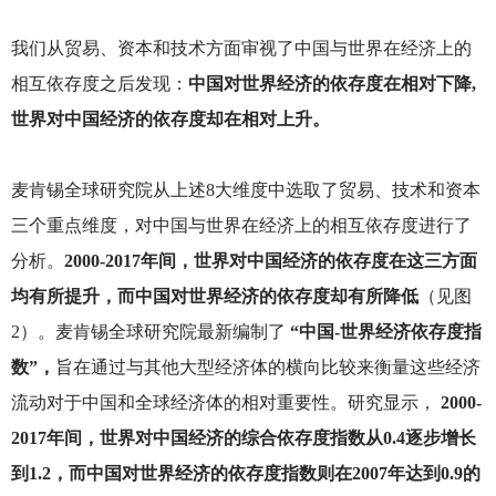
我们从贸易、资本和技术方面审视了中国与世界在经济上的
相互依存度之后发现：
中国对世界经济的依存度在相对下降,
世界对中国经济的依存度却在相对上升。
麦肯锡全球研究院从上述8大维度中选取了贸易、技术和资本
三个重点维度，对中国与世界在经济上的相互依存度进行了
分析。
2000-2017年间，世界对中国经济的依存度在这三方面
均有所提升，而中国对世界经济的依存度却有所降低
（见图
2）。麦肯锡全球研究院最新编制了
“中国-世界经济依存度指
数”，
旨在通过与其他大型经济体的横向比较来衡量这些经济
流动对于中国和全球经济体的相对重要性。研究显示，
2000-
2017年间，世界对中国经济的综合依存度指数从0.4逐步增长
到1.2，而中国对世界经济的依存度指数则在2007年达到0.9的