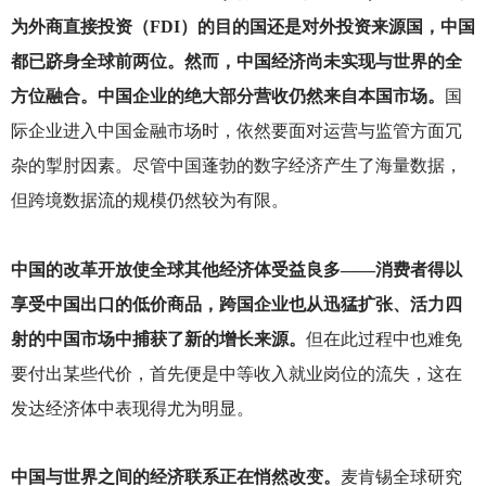
为外商直接投资（FDI）的目的国还是对外投资来源国，中国
都已跻身全球前两位。然而，中国经济尚未实现与世界的全
方位融合。中国企业的绝大部分营收仍然来自本国市场。
国
际企业进入中国金融市场时，依然要面对运营与监管方面冗
杂的掣肘因素。尽管中国蓬勃的数字经济产生了海量数据，
但跨境数据流的规模仍然较为有限。
中国的改革开放使全球其他经济体受益良多——消费者得以
享受中国出口的低价商品，跨国企业也从迅猛扩张、活力四
射的中国市场中捕获了新的增长来源。
但在此过程中也难免
要付出某些代价，首先便是中等收入就业岗位的流失，这在
发达经济体中表现得尤为明显。
中国与世界之间的经济联系正在悄然改变。
麦肯锡全球研究