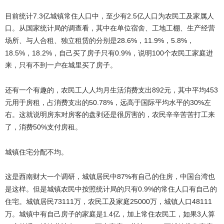
目前统计
7.3
2.5
亿城镇常住人口中，至少有
亿人口为农民工及家属人
口。从国家统计局的调查看，其中在单位宿舍、工地工棚、生产经营
28.6%
11.9%
5.8%
场所、与人合租、独立租赁的分别是
，
，
，
18.5%
18.2%
0.9%
100
，
，自己买了房子只有
，说明
个农民工家庭进
来，只有不到一户在城里买了房子。
还有一个有趣的，农民工人人均月生活消费支出
892
453
元，其中平均
50.78%
30%
元用于房租，占消费支出的
，远高于国际平均水平的
左
右。这就说明房东对房客的盘剥还是很厉害的，农民辛辛苦苦打工来
50%
了，消费
支付房租。
城镇住宅分配不均。
这是西南财大一个调研，城镇居民中
87%
有自己的住房，中国台湾也
0.9%
是这样。但是城镇农民中按照统计局的只有
的常住人口有自己的
73111
25000
48111
住宅。城镇居民
万，农民工及家庭
万，城镇人口
1.4
3
万。城镇中有自己房子的家庭是
亿，加上常住农民工，如果
人算