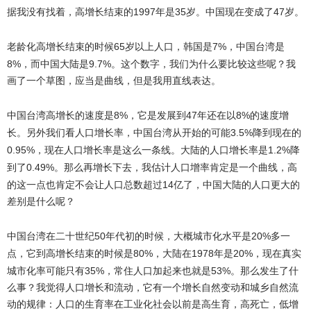
1997
35
47
据我没有找着，高增长结束的
年是
岁。中国现在变成了
岁。
老龄化高增长结束的时候
65
7%
岁以上人口，韩国是
，中国台湾是
8%
9.7%
，而中国大陆是
。这个数字，我们为什么要比较这些呢？我
画了一个草图，应当是曲线，但是我用直线表达。
中国台湾高增长的速度是
8%
47
8%
，它是发展到
年还在以
的速度增
3.5%
长。另外我们看人口增长率，中国台湾从开始的可能
降到现在的
0.95%
1.2%
，现在人口增长率是这么一条线。大陆的人口增长率是
降
0.49%
到了
。那么再增长下去，我估计人口增率肯定是一个曲线，高
14
的这一点也肯定不会让人口总数超过
亿了，中国大陆的人口更大的
差别是什么呢？
中国台湾在二十世纪
50
20%
年代初的时候，大概城市化水平是
多一
80%
1978
20%
点，它到高增长结束的时候是
，大陆在
年是
，现在真实
35%
53%
城市化率可能只有
，常住人口加起来也就是
。那么发生了什
么事？我觉得人口增长和流动，它有一个增长自然变动和城乡自然流
动的规律：人口的生育率在工业化社会以前是高生育，高死亡，低增