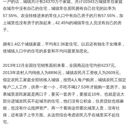
24370
10343
一户的话，城镇共计有
万个家庭。共计
万城镇常住家庭
在城市中没有自己的住宅，城镇常住居民拥有自己住宅的比率为
57.55%
57.55%
。农业转移进来的常住人口中有自己房子的只有
，加
42.45%
上城里也没有房子的加起来，
的城镇常住人员没有自己的房
子。
拥有
1.4
2.36
亿个城镇家庭，平均有
套住宅。以后还有独生子女继承，
使城镇人口中的住宅的多套和不均问题更加恶化。
2013
12
6237
年
月全国住宅销售面积来看，全国商品住宅均价
元。
2013
8896
2609
年农村人均纯收入为
元，城镇农民月工资收入为
元。
4
假定农民工家庭全部转移入城镇，按照
人每户购房，城镇农民工假定
17.53
每户二人工作，供养一老一小，不吃不喝
年才能购一套房子。如
10
果城里居民家庭是两口子，要买一套房子，要接近
年。也就是说大
部分进城农民买不起城市的住宅，他们没有公积金，住房贷款也很麻
烦，也没有什么抵押资产。再一个看病这些要比城里人贵，没有社
保，还有孩子上学方面。从这些综合考虑农民几乎在城里买不起住
宅。