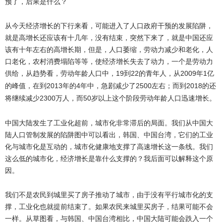
预了，后果是什么？
从今天经济增长的下行来看，可能进入了人口政府干预的发展陷阱，
就是高增长还应该有十几年，没有结束，突然下来了，就是中国还应
该有十年左右的高增长期，但是，人口萎缩，劳动力减少和老化，人
口老化，农村消费塌陷等等，使经济增长失去了动力，一个是劳动力
供给，从趋势看，劳动年龄人口中，
19
22
2009
1
到
的青年人，从
年
亿
2013
4
2500
2018
的峰值，在到
年的
年中，急剧减少了
左右；而到
的还
2300
50
将继续减少
万人，而
岁以上这个阶段劳动年龄人口迅速增长。
中国大陆发生了工业化超前，城市化非常滞后的局面。我们从中国大
陆人口管制发展的陷阱图中可以看出，韩国、中国台湾，它们的工业
化与城市化是互动的，城市化健康地支撑了高速增长这一条线。我们
这么低的城市化，经济增长是靠什么支撑的？我后面可以解释这个原
因。
我们不是农民到城里买了房子推动了城市，由于没有平行城市化的支
撑，工业化也就提前结束了。如果农民来城里买房子，结果可能不会
一样。从草图看，与韩国、中国台湾相比，中国大陆可能会跌入一个