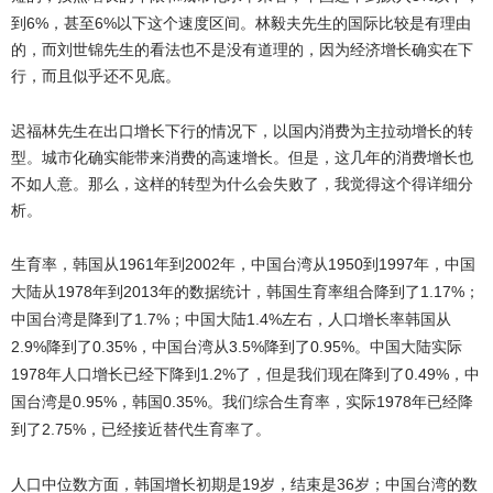
6%
6%
到
，甚至
以下这个速度区间。林毅夫先生的国际比较是有理由
的，而刘世锦先生的看法也不是没有道理的，因为经济增长确实在下
行，而且似乎还不见底。
迟福林先生在出口增长下行的情况下，以国内消费为主拉动增长的转
型。城市化确实能带来消费的高速增长。但是，这几年的消费增长也
不如人意。那么，这样的转型为什么会失败了，我觉得这个得详细分
析。
生育率，韩国从
1961
2002
1950
1997
年到
年，中国台湾从
到
年，中国
1978
2013
1.17%
大陆从
年到
年的数据统计，韩国生育率组合降到了
；
1.7%
1.4%
中国台湾是降到了
；中国大陆
左右，人口增长率韩国从
2.9%
0.35%
3.5%
0.95%
降到了
，中国台湾从
降到了
。中国大陆实际
1978
1.2%
0.49%
年人口增长已经下降到
了，但是我们现在降到了
，中
0.95%
0.35%
1978
国台湾是
，韩国
。我们综合生育率，实际
年已经降
2.75%
到了
，已经接近替代生育率了。
人口中位数方面，韩国增长初期是
19
36
岁，结束是
岁；中国台湾的数