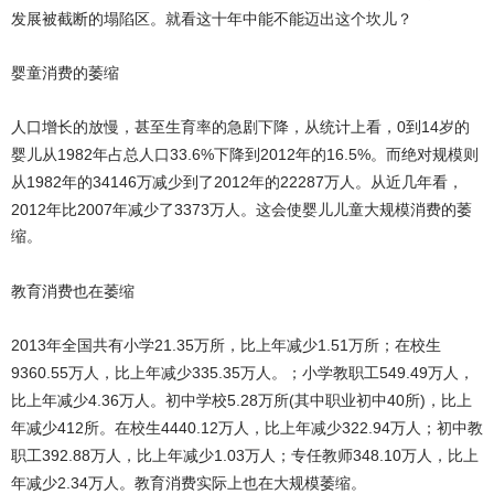
发展被截断的塌陷区。就看这十年中能不能迈出这个坎儿？
婴童消费的萎缩
人口增长的放慢，甚至生育率的急剧下降，从统计上看，
0
14
到
岁的
1982
33.6%
2012
16.5%
婴儿从
年占总人口
下降到
年的
。而绝对规模则
1982
34146
2012
22287
从
年的
万减少到了
年的
万人。从近几年看，
2012
2007
3373
年比
年减少了
万人。这会使婴儿儿童大规模消费的萎
缩。
教育消费也在萎缩
2013
21.35
1.51
年全国共有小学
万所，比上年减少
万所；在校生
9360.55
335.35
549.49
万人，比上年减少
万人。；小学教职工
万人，
4.36
5.28
(
40
)
比上年减少
万人。初中学校
万所
其中职业初中
所
，比上
412
4440.12
322.94
年减少
所。在校生
万人，比上年减少
万人；初中教
392.88
1.03
348.10
职工
万人，比上年减少
万人；专任教师
万人，比上
2.34
年减少
万人。教育消费实际上也在大规模萎缩。