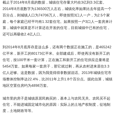
截止于
2014
8
3
3.3
年
月底的数据，城镇住宅存量大约在
亿到
亿套。
2014
8
136500
年
月底数字为
万人左右，城镇化率如果比去年提高一个
74706
3
2.5
百分点，则城镇人口为
万人，即使按照
口人一户，为
个家
1.32
3
庭，每个家庭已经平均有
套住宅。如果按照一户
口人一套房来计
算，城镇中就算是不计算还在开发的住宅，目前城镇中已有的住宅，
2.4
还可以再吸收
亿人口。
到
2014
8
465242
年
月底库存是这么多，还有两个数据正在施工的，是
80173
亿平米，新开工的
亿平米。全部建成后，即使再没有新开工的
100
住宅，按
平米一套计算，正在施工和新开工的住宅供应总量将是
5454
3.3
万套。如果每家一套房子，那它就过剩，再从农村进来居住
2013
亿人还够。这是数据，因为我觉得得拿数据说话。
年城镇住宅市
22.4%
2011
1.8
场整体控制率达
，比
年上升
个百分点。据此估算，城镇
4898
地区空置住房约为
万套。
城市里的房子是城镇原居民购买的，基本上与农民无关。农民买不起
住宅，不能进城固定城市化的原因：实际上的土地产权制度，征地制
度，土地财政等等。