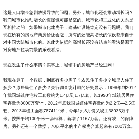
这是人口增长急剧放慢导致的问题。另外，城市化还会推动增长吗？
我们城市化推动增长的憧憬也可能是空的。城市化和工业化的关系是
互相推动的，如果城市化建房子，建基础设施肯定没有问题吗。我们
现在所有的房地产商房价还会涨，所有的还能高增长的假设都来自于
对中国大陆城市化的。以此为依据的高增长还没有结束的看法是源于
对房地产拉动前景的乐观看法。
现在发生了什么事情？实事上，城镇中的房地产已经过剩！
我现在算了一个数据，到底有多少房子？农民住了多少？城里人住了
多少？原居民住了多少？央行调查统计司的研究显示，
1998
2012
年到
1.4
1.7
1990
年我国城镇住宅竣工套数约为
亿到
亿套。以
年城镇居民住
8000
2012
2.2
—2.5
宅存量为
万套计，
年底我国城镇住宅存量约为
亿
亿
2013
78741
1
8
38036
套。
年竣工面积
平米，今年
到
月份又竣工
万平
100
1167
米。按照平均
平米一套框算，新增了
万套。还有竣工的保障
70
7000
房。另外还有一个数据，
亿平米的小产权房合算起来有
万套。