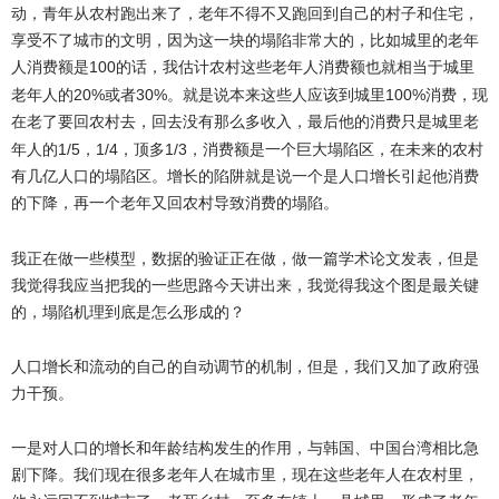
动，青年从农村跑出来了，老年不得不又跑回到自己的村子和住宅，
享受不了城市的文明，因为这一块的塌陷非常大的，比如城里的老年
人消费额是
100
的话，我估计农村这些老年人消费额也就相当于城里
20%
30%
100%
老年人的
或者
。就是说本来这些人应该到城里
消费，现
在老了要回农村去，回去没有那么多收入，最后他的消费只是城里老
1/5
1/4
1/3
年人的
，
，顶多
，消费额是一个巨大塌陷区，在未来的农村
有几亿人口的塌陷区。增长的陷阱就是说一个是人口增长引起他消费
的下降，再一个老年又回农村导致消费的塌陷。
我正在做一些模型，数据的验证正在做，做一篇学术论文发表，但是
我觉得我应当把我的一些思路今天讲出来，我觉得我这个图是最关键
的，塌陷机理到底是怎么形成的？
人口增长和流动的自己的自动调节的机制，但是，我们又加了政府强
力干预。
一是对人口的增长和年龄结构发生的作用，与韩国、中国台湾相比急
剧下降。我们现在很多老年人在城市里，现在这些老年人在农村里，