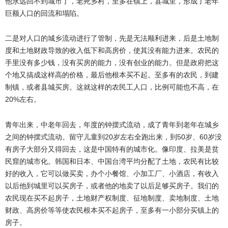
他永远回不到城市了，老死乡村，至多在镇上，县城里，形成了老年
巨额人口的回流和塌陷。
二是对人口的城乡流动进行了管制，先是无法顺利进来，后是土地制
度和土地财政导致的收入低下和高房价，使其没有能力进来。农民的
手里没有多少钱，没有买房的能力，没有创业的能力。但是政府把这
个地又搞成这样高的价格，最后他根本买不起。至多有的农民，到建
制镇，或者县城买房。这就这样的农民工人口，比例可能也不高，在
20%
左右。
青年出来，中老年回去，年度的钟摆式流动，成了青年到老年在城乡
之间的钟摆式流动。留守儿童到
20
50
60
岁左右全跑出来，到
岁、
岁没
有房子大部分又得回去，这是中国特有的城市化。像印度、拉美是贫
民窟的城市化。韩国和日本、中国台湾平均分配了土地，农民有比较
好的收入，它可以做买卖，办个小餐馆、小加工厂、小酒店，有收入
以后他到城里可以买房子，或者他的地卖了以后足够买房子。我们的
农民现在买不起房子，土地财产权制度、征地制度、卖地制度、土地
财政、高房价等等使农民根本买不起房子，至多有一小部分买镇上的
房子。