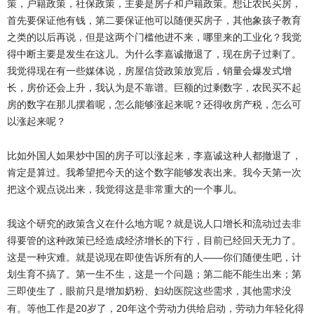
策，户籍政策，社保政策，主要是房子和户籍政策。想让农民买房，
首先要保证他有钱，第二要保证他可以随便买房子，其他象孩子教育
之类的以后再说，但是这两个门槛他进不来，哪里来的工业化？我觉
得中断主要是发生在这儿。为什么李嘉诚撤退了，现在房子过剩了。
我觉得现在有一些媒体说，房屋信贷政策放宽后，销量会爆发式增
长，房价还会上升，我认为是不靠谱。巨额的过剩数字，农民买不起
房的数字在那儿摆着呢，怎么能够涨起来呢？还得收房产税，怎么可
以涨起来呢？
比如外国人如果炒中国的房子可以涨起来，李嘉诚这种人都撤退了，
肯定是算过。我希望把今天的这个数字能够发表出来。我今天第一次
把这个观点说出来，我觉得这是非常重大的一个事儿。
我这个研究的政策含义在什么地方呢？就是说人口增长和流动过去非
得要管的这种政策已经造成经济增长的下行，目前已经回天无力了。
这是一种灾难。就是说现在即使告诉所有的人
——
你们随便生吧，计
划生育不搞了。第一生不生，这是一个问题；第二能不能生出来；第
三即使生了，眼前只是增加奶粉、妇幼医院这些需求，其他需求没
20
20
有。等他工作是
岁了，
年这个劳动力供给启动，劳动力年轻化得