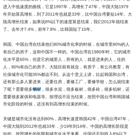
1997
47
1979
进入中低速度的曲线，它是
年，高增长了
年，中国大陆
2011
33
14
年开始算高增长，到了
年也就是
年，比中国台湾要短
年。大
8%
2012
陆高增长结束，如果说
以下的速度算是结束，我们
年就结束
7.4%
7.8%
10
了。去年才
，前年
，比韩国短了
年。
韩国、中国台湾在结束他们
80%
80%
城市化率的时候，在城市里
的人
1980
有自己的房子，这和中国不一样的。中国台湾在
年时，它的城市
65%
化水平是
，但是它的城里人，所有的人，就是进来的人，住的
80%
人，
有自己的房子。大陆目前有就业，有房子，有公共教育，有
35%
社保城市化可能
都达不到。从这个意义上讲，比起韩国和台湾，
还有那么多人要进来，还要住房，要修工厂，要修学校，怎么就结束
钢材
，很多水泥，很多板材，很多砖，很多铝材，还
了呢？需要很多
需要很多家俱和电器等。按理说不应当结束，按照中国台湾和韩国城
市化阶段的时候，还没有到高增长结束的时候。
关键是城市化没有达到
80%
42
47
，高增长速度韩国
年，中国台湾
年，
2012
33
19
14
中国大陆到
年也就
年，少
年到
年。中国的高增长阶段是
8%
短的，按照增长的年限和城市化水平来看，中国还不到跌入
以下，