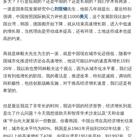
多大？下行是短期的？还是中期的？还是长期的？我们学术有两派，
刘世锦
先生，他前几年就提出，最近特别
一派是国务院发展研究中心
强调，中国按照国际购买力评价是
11000
美元
，这个发展阶段比如中
国台湾，韩国，德国都开始下降，就从结束高速增长期，进入中低速
的增长期，当然理由是劳动成本提高，还有环境，土地这些成本也提
高的约束。
再就是林毅夫先生为主的一派，就是中国现在城市化还很低，随着中
国城市化推进经济还会高速增长，他说可能以
8%
15
的速度再增长
到
20
年，我以前也赞同林毅夫这个观点，因为从城市化水平看，我们还
没有到低增长的阶段。我的看法是，推进改革，特别是减税，调动民
间积极性，包括创新战略实施，对于推高经济增长速度，我们还是有
希望的。
但是最近我花了非常长的时间，我说中国的经济形势，经济增长到底
是出了什么问题？今天我想借助天和智库学术沙龙以及
“
天和全媒
”
体
平台向大家展示一些数据。你看韩国、中国台湾在高经济增长结束
80%
1961
2002
时，城市化水平均为
。韩国是从
年开始到
年结束，它
8%
42
1951
1997
以上的高速增长了
年。中国台湾是
年开始，到
年，它