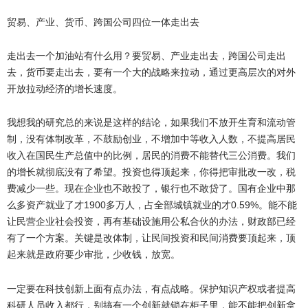
贸易、产业、货币、跨国公司四位一体走出去
走出去一个加油站有什么用？要贸易、产业走出去，跨国公司走出
去，货币要走出去，要有一个大的战略来拉动，通过更高层次的对外
开放拉动经济的增长速度。
我想我的研究总的来说是这样的结论，如果我们不放开生育和流动管
制，没有体制改革，不鼓励创业，不增加中等收入人数，不提高居民
收入在国民生产总值中的比例，居民的消费不能替代三公消费。我们
的增长就彻底没有了希望。投资也得顶起来，你得把审批改一改，税
费减少一些。现在企业也不敢投了，银行也不敢贷了。国有企业中那
么多资产就业了才
1900
0.59%
多万人，占全部城镇就业的才
。能不能
让民营企业社会投资，再有基础设施用公私合伙的办法，财政部已经
有了一个方案。关键是改体制，让民间投资和民间消费要顶起来，顶
起来就是政府要少审批，少收钱，放宽。
一定要在科技创新上面有点办法，有点战略。保护知识产权或者提高
科研人员收入都行，别搞有一个创新就锁在柜子里，能不能把创新拿