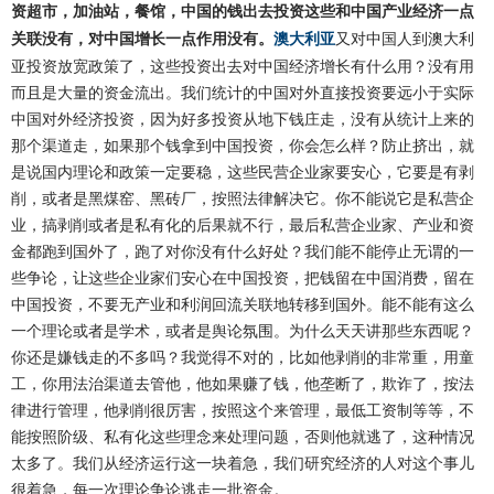
资超市，加油站，餐馆，中国的钱出去投资这些和中国产业经济一点
澳大利亚
又对中国人到澳大利
关联没有，对中国增长一点作用没有。
亚投资放宽政策了，这些投资出去对中国经济增长有什么用？没有用
而且是大量的资金流出。我们统计的中国对外直接投资要远小于实际
中国对外经济投资，因为好多投资从地下钱庄走，没有从统计上来的
那个渠道走，如果那个钱拿到中国投资，你会怎么样？防止挤出，就
是说国内理论和政策一定要稳，这些民营企业家要安心，它要是有剥
削，或者是黑煤窑、黑砖厂，按照法律解决它。你不能说它是私营企
业，搞剥削或者是私有化的后果就不行，最后私营企业家、产业和资
金都跑到国外了，跑了对你没有什么好处？我们能不能停止无谓的一
些争论，让这些企业家们安心在中国投资，把钱留在中国消费，留在
中国投资，不要无产业和利润回流关联地转移到国外。能不能有这么
一个理论或者是学术，或者是舆论氛围。为什么天天讲那些东西呢？
你还是嫌钱走的不多吗？我觉得不对的，比如他剥削的非常重，用童
工，你用法治渠道去管他，他如果赚了钱，他垄断了，欺诈了，按法
律进行管理，他剥削很厉害，按照这个来管理，最低工资制等等，不
能按照阶级、私有化这些理念来处理问题，否则他就逃了，这种情况
太多了。我们从经济运行这一块着急，我们研究经济的人对这个事儿
很着急，每一次理论争论逃走一批资金。