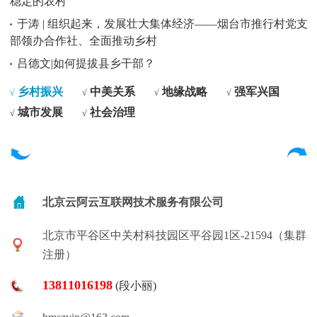
稳定的农村
于涛 | 组织起来，发展壮大集体经济——烟台市推行村党支
部领办合作社、全面推动乡村
吕德文|如何提拔县乡干部？
乡村振兴
中美关系
地缘战略
强军兴国
√
√
√
√
城市发展
社会治理
√
√
北京云阿云互联网技术服务有限公司
北京市平谷区中关村科技园区平谷园1区-21594（集群
注册）
13811016198
(段小丽)