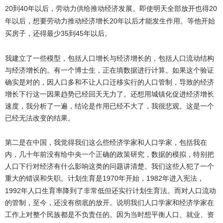
20
40
20
到
年以后，劳动力供给推动经济发展。即使明天全部放开也得
20
年以后，想要劳动力推动经济增长
年以后才能发生作用。等他开始
35
45
买房子，还得最少
到
年以后。
我建立了一些模型，包括人口增长与经济增长的，包括人口流动结构
与经济增长的。有一个博士生，正在填数据进行计算。如果这个验证
确实是对的，因人口多和不让人口迁移实行的人口管制，导致的经济
增长下行这一因果趋势已经回天无力了。还想用城镇化促进经济增长
速度，我分析了一遍，结论是作用已经不大了，我很悲观。这是一个
已经无法改变的结果。
第二是在中国，我觉得我们这么些经济学家和人口学家，包括我在
内，几十年前没有给中央一个正确的政策研究，数据的模拟，特别把
人口下行对经济有什么影响这类的问题讲清楚。我们这些人犯了一个
重大的错误和失职。计划生育是
1970
1982
年开始，
年进入宪法，
1992
年人口生育率降到了非常低但还实行计划生育法。而对人口流动
的管制，至今，还没有彻底的放开。说明我们人口学家和经济学家在
工作上对整个民族都是不负责任的。因为当时想平衡人口、就业、资