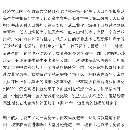
经济学上的一个政策含义是什么呢？就是第一阶段，人口的增长率从
高生育率和高死亡率，转到高生育率、低死亡率；第二阶段，人口高
增长率或者叫人口爆炸；第三阶段，从工业化、城镇化自然过渡到低
生育率，低人口增长率，低死亡率，低人口增长率，这是一个自然的
过程。它有内在的调节机制，就是人口的抚养成本以及职场的竞争等
等这些机制来调节。你想生
5
个孩子，养不起了，最后一想，一核算，
30
养两个吧，有的也不结婚了，或者是
岁才生孩子，加上现在的环境
污染，有许多想生都生不出来的人群。自然规律是非常厉害的，如果
发展过程中政府强加了一个强制措施使它下滑，它在高增长阶段下滑
速度非常厉害。我觉得这个就是解释了为什么，林毅夫也奇怪，常住
50%
30%
人口才
多，真正的城市化才
多，根本就没有象台湾和韩国达
80%
到
，怎么高增长就结束了？而且刘世锦那个说法，如果按照韩
国、中国台湾与中国大陆城市化比较，说法也是讲不通的，但是经济
10
14
高速增长它比台湾和韩国短了
到
年，但是真的就提前结束了。
城里的人可能买了两三套房子，但农民没进来，我觉得就是这个原
因，现在农民能进来吗？大部分还是进不来。现有土地政策，房价政