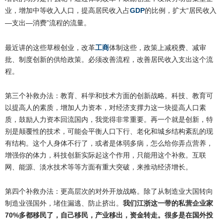
业，增加中等收入人口，提高居民收入占
GDP
的比例，扩大
“
居民收入
—
—
”
支出
消费
流程的流量。
最近讲的这些草根创业，改革
工商
体制这些，政策上减税费、减审
批、制度创新的供给政策。必须改善流程，改善居民收入支出这个流
程。
第三个补救办法：教育、科学和技术方面的创新战略。科技、教育可
以提高人的素质，增加人力资本，对经济支撑力这一块提高人口素
质，鼓励人力资本回流国内，我觉得非常重要。再一个就是创新，特
别是颠覆性的技术，可能会平衡人口下行、老化和城乡结构紊乱的现
有结构。这个人身体不行了，或者是体弱多病，怎么给你弄点营养，
增强你的体力，科技创新实际起这个作用，只能用这个补救。互联
网、能源、淡水技术等等方面有重大突破，来推动经济增长。
第四个补救办法：更高层次的对外开放战略。除了从制造业大国转向
制造业强国外，堵住漏逃、防止挤出。
我们江浙这一带的私营企业家
70%
多都移民了，自己移民，产业移出，资金转走。很多是在国外投