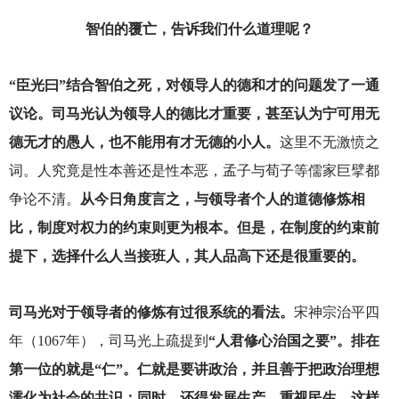
智伯的覆亡，告诉我们什么道理呢？
“臣光曰”结合智伯之死，对领导人的德和才的问题发了一通
议论。司马光认为领导人的德比才重要，甚至认为宁可用无
德无才的愚人，也不能用有才无德的小人。
这里不无激愤之
词。人究竟是性本善还是性本恶，孟子与荀子等儒家巨擘都
争论不清。
从今日角度言之，与领导者个人的道德修炼相
比，制度对权力的约束则更为根本。但是，在制度的约束前
提下，选择什么人当接班人，其人品高下还是很重要的。
司马光对于领导者的修炼有过很系统的看法。
宋神宗治平四
年（1067年），司马光上疏提到
“人君修心治国之要”。排在
第一位的就是“仁”。仁就是要讲政治，并且善于把政治理想
濡化为社会的共识；同时，还得发展生产，重视民生，这样