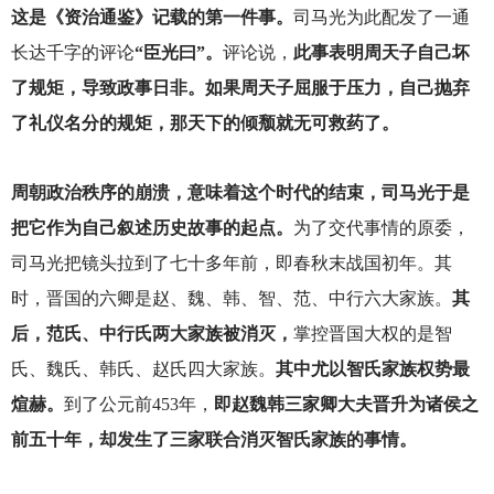
这是《资治通鉴》记载的第一件事。
司马光为此配发了一通
长达千字的评论
“臣光曰”。
评论说，
此事表明周天子自己坏
了规矩，导致政事日非。如果周天子屈服于压力，自己抛弃
了礼仪名分的规矩，那天下的倾颓就无可救药了。
周朝政治秩序的崩溃，意味着这个时代的结束，司马光于是
把它作为自己叙述历史故事的起点。
为了交代事情的原委，
司马光把镜头拉到了七十多年前，即春秋末战国初年。其
时，晋国的六卿是赵、魏、韩、智、范、中行六大家族。
其
后，范氏、中行氏两大家族被消灭，
掌控晋国大权的是智
氏、魏氏、韩氏、赵氏四大家族。
其中尤以智氏家族权势最
煊赫。
到了公元前453年，
即赵魏韩三家卿大夫晋升为诸侯之
前五十年，却发生了三家联合消灭智氏家族的事情。