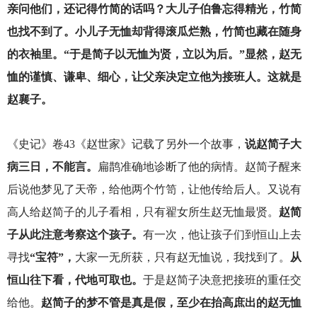
亲问他们，还记得竹简的话吗？大儿子伯鲁忘得精光，竹简
也找不到了。小儿子无恤却背得滚瓜烂熟，竹简也藏在随身
的衣袖里。“于是简子以无恤为贤，立以为后。”显然，赵无
恤的谨慎、谦卑、细心，让父亲决定立他为接班人。这就是
赵襄子。
《史记》卷43《赵世家》记载了另外一个故事，
说赵简子大
病三日，不能言。
扁鹊准确地诊断了他的病情。赵简子醒来
后说他梦见了天帝，给他两个竹笥，让他传给后人。又说有
高人给赵简子的儿子看相，只有翟女所生赵无恤最贤。
赵简
子从此注意考察这个孩子。
有一次，他让孩子们到恒山上去
寻找
“宝符”，
大家一无所获，只有赵无恤说，我找到了。
从
恒山往下看，代地可取也。
于是赵简子决意把接班的重任交
给他。
赵简子的梦不管是真是假，至少在抬高庶出的赵无恤