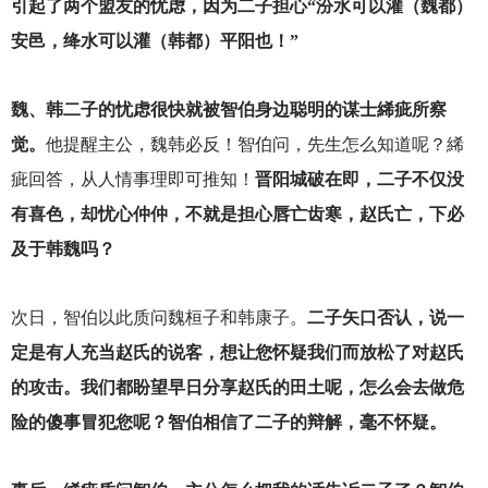
引起了两个盟友的忧虑，因为二子担心“汾水可以灌（魏都）
安邑，绛水可以灌（韩都）平阳也！”
魏、韩二子的忧虑很快就被智伯身边聪明的谋士絺疵所察
觉。
他提醒主公，魏韩必反！智伯问，先生怎么知道呢？絺
疵回答，从人情事理即可推知！
晋阳城破在即，二子不仅没
有喜色，却忧心仲仲，不就是担心唇亡齿寒，赵氏亡，下必
及于韩魏吗？
次日，智伯以此质问魏桓子和韩康子。
二子矢口否认，说一
定是有人充当赵氏的说客，想让您怀疑我们而放松了对赵氏
的攻击。我们都盼望早日分享赵氏的田土呢，怎么会去做危
险的傻事冒犯您呢？智伯相信了二子的辩解，毫不怀疑。