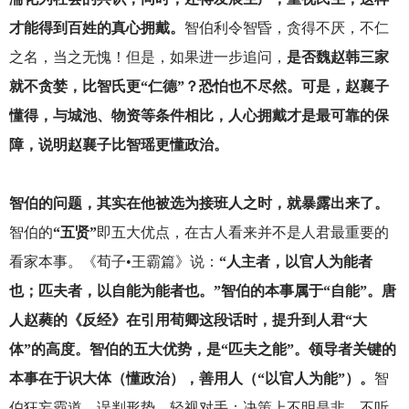
才能得到百姓的真心拥戴。
智伯利令智昏，贪得不厌，不仁
之名，当之无愧！但是，如果进一步追问，
是否魏赵韩三家
就不贪婪，比智氏更“仁德”？恐怕也不尽然。可是，赵襄子
懂得，与城池、物资等条件相比，人心拥戴才是最可靠的保
障，说明赵襄子比智瑶更懂政治。
智伯的问题，其实在他被选为接班人之时，就暴露出来了。
智伯的
“五贤”
即五大优点，在古人看来并不是人君最重要的
看家本事。《荀子•王霸篇》说：
“人主者，以官人为能者
也；匹夫者，以自能为能者也。”智伯的本事属于“自能”。唐
人赵蕤的《反经》在引用荀卿这段话时，提升到人君“大
体”的高度。智伯的五大优势，是“匹夫之能”。领导者关键的
本事在于识大体（懂政治），善用人（“以官人为能”）。
智
伯狂妄霸道，误判形势，轻视对手；决策上不明是非，不听