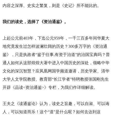
内容之深厚、史实之繁复，则是《史记》所不能比的。
我们的读史，选择了《资治通鉴》。
上起公元前403年，下迄公元959年，一千三百多年间华夏大
地究竟发生过怎样波澜壮阔的历史？300多万字的《资治通
鉴》，只是执政者“鉴于往事,有资于治道”的治国宝典吗？普
通人如何从这部煌煌大著中进入中国历史的深处，领略中华
文化的深沉智慧？应凤凰网国学频道邀请，历史学家、清华
大学人文学院教授、教育部“长江学者”特聘教授张国刚先生
开辟《品读<资治通鉴>》专栏，为我们作详细解读。
王夫之《读通鉴论》认为，读史之旨趣，可以自淑、可以诲
人，可以知道而乐！这个“道”是什么呢？如何去达到这