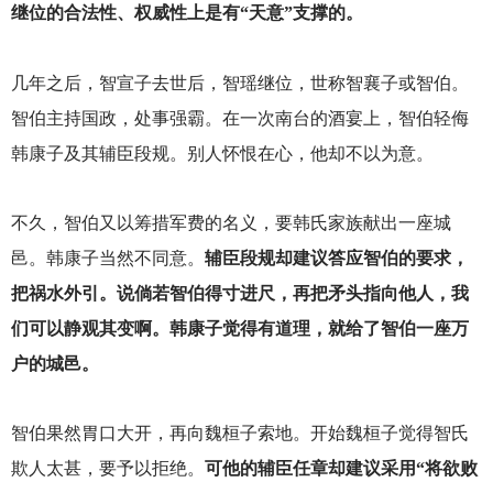
继位的合法性、权威性上是有“天意”支撑的。
几年之后，智宣子去世后，智瑶继位，世称智襄子或智伯。
智伯主持国政，处事强霸。在一次南台的酒宴上，智伯轻侮
韩康子及其辅臣段规。别人怀恨在心，他却不以为意。
不久，智伯又以筹措军费的名义，要韩氏家族献出一座城
邑。韩康子当然不同意。
辅臣段规却建议答应智伯的要求，
把祸水外引。说倘若智伯得寸进尺，再把矛头指向他人，我
们可以静观其变啊。韩康子觉得有道理，就给了智伯一座万
户的城邑。
智伯果然胃口大开，再向魏桓子索地。开始魏桓子觉得智氏
欺人太甚，要予以拒绝。
可他的辅臣任章却建议采用“将欲败