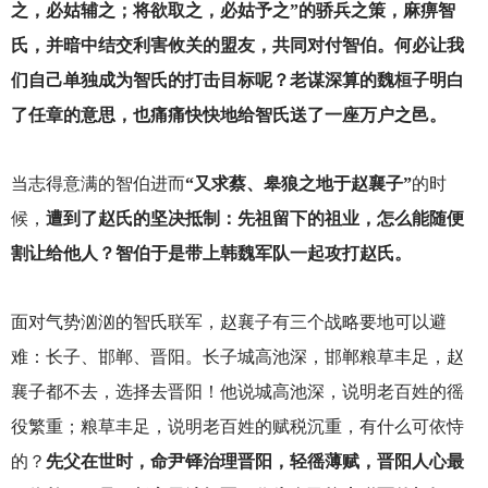
之，必姑辅之；将欲取之，必姑予之”的骄兵之策，麻痹智
氏，并暗中结交利害攸关的盟友，共同对付智伯。何必让我
们自己单独成为智氏的打击目标呢？老谋深算的魏桓子明白
了任章的意思，也痛痛快快地给智氏送了一座万户之邑。
当志得意满的智伯进而
“又求蔡、皋狼之地于赵襄子”
的时
候，
遭到了赵氏的坚决抵制：先祖留下的祖业，怎么能随便
割让给他人？智伯于是带上韩魏军队一起攻打赵氏。
面对气势汹汹的智氏联军，赵襄子有三个战略要地可以避
难：长子、邯郸、晋阳。长子城高池深，邯郸粮草丰足，赵
襄子都不去，选择去晋阳！他说城高池深，说明老百姓的徭
役繁重；粮草丰足，说明老百姓的赋税沉重，有什么可依恃
的？
先父在世时，命尹铎治理晋阳，轻徭薄赋，晋阳人心最