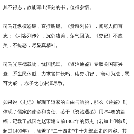
其不得志，故能写出深刻的书，值得参悟。
司马迁纵横恣肆，直抒胸臆。《货殖列传》，阅尽人间百
态；《刺客列传》，沉郁凄美，荡气回肠。《史记》不虚
美，不掩恶，尽显真精神。
司马光厚德载物，忧国忧民。《资治通鉴》专取关国家兴
衰、系生民休戚，力求警钟长鸣、读史明智，“善可为法，恶
可为戒”，赤子之心淋漓尽致。
如果说《史记》展现了道家的自由与洒脱，那么《通鉴》则
体现了儒家的使命和责任。鉴于《资治通鉴》用294卷的篇
幅，记载了战国之赵宋建立前1362年的历史（若加上倒叙则
超过1400年），涵盖了“二十四史”中十九部正史的内容。其