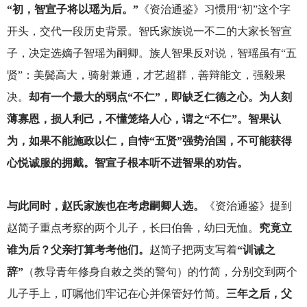
“初，智宣子将以瑶为后。”
《资治通鉴》习惯用“初”这个字
开头，交代一段历史背景。智氏家族说一不二的大家长智宣
子，决定选嫡子智瑶为嗣卿。族人智果反对说，智瑶虽有“五
贤”：美鬓高大，骑射兼通，才艺超群，善辩能文，强毅果
决。
却有一个最大的弱点“不仁”，即缺乏仁德之心。为人刻
薄寡恩，损人利己，不懂笼络人心，谓之“不仁”。智果认
为，如果不能施政以仁，自恃“五贤”强势治国，不可能获得
心悦诚服的拥戴。智宣子根本听不进智果的劝告。
与此同时，赵氏家族也在考虑嗣卿人选。
《资治通鉴》提到
赵简子重点考察的两个儿子，长曰伯鲁，幼曰无恤。
究竟立
谁为后？父亲打算考考他们。
赵简子把两支写着
“训诫之
辞”
（教导青年修身自敕之类的警句）的竹简，分别交到两个
儿子手上，叮嘱他们牢记在心并保管好竹简。
三年之后，父