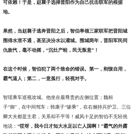
可依赖！于是，赵襄子选择晋阳作为自己抗击联军的根据
地。
果然，当赵襄子逃奔晋阳之后，智伯率领三家联军把晋阳城
围得水泄不通，甚至决汾水以灌城。围城两年，晋阳军民同
仇敌忾，毫不动摇，“沉灶产蛙，民无叛意”！
在这个时候，智伯犯了两个致命的错误。第一，刚愎自用，
霸气逼人；第二，一意孤行，轻视对手。
智瑶乘车巡视攻城。他坐在最尊贵的左侧位置；魏桓
子“御”，在中间驾车；韩康子“骖乘”，在右侧持兵护卫。三位
卿大夫都是主君，关系却不平等！威风十足的智伯不无轻佻
地说：
“哎呀，我今日才知大水足以亡人国啊！”霸气的外露