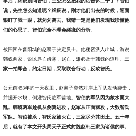
事后，絺疵质问智伯，主公怎么把我的话告诉二子了？智伯
说，先生怎么知道呢？絺疵说，刚才他们出去的时候，迎面
狠盯了我一眼，就匆匆离去。我猜一定是他们发现我读懂他
们的心思了。智伯完全不理会絺疵的分析。
被围困在晋阳城的赵襄子决定反击。他秘密派人出城，游说
韩魏两家，说以唇亡齿寒，赵亡，难必及于韩魏的道理。
三
家一拍即合，约定日期，采取联合行动，反攻智氏。
公元前453年的一天夜里，赵襄子突然对岸上军队发动袭击，
并掘开水坝，倒灌智氏驻军营地。
智伯的军队因为救水而大
乱。韩魏两军趁机从侧翼进攻，赵军从正面猛攻，大败智氏
军队。智伯被杀，智氏家族灭亡，三家尽分其田土。五十年
后，就有了本文开头周天子正式封魏赵韩三家为诸侯的事。