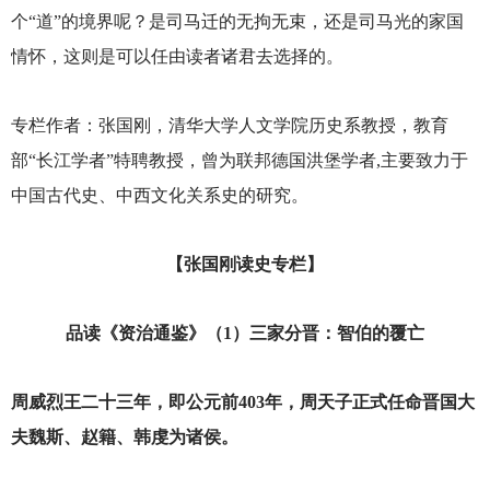
个“道”的境界呢？是司马迁的无拘无束，还是司马光的家国
情怀，这则是可以任由读者诸君去选择的。
专栏作者：张国刚，清华大学人文学院历史系教授，教育
部“长江学者”特聘教授，曾为联邦德国洪堡学者,主要致力于
中国古代史、中西文化关系史的研究。
【张国刚读史专栏】
品读《资治通鉴》（1）三家分晋：智伯的覆亡
周威烈王二十三年，即公元前403年，周天子正式任命晋国大
夫魏斯、赵籍、韩虔为诸侯。