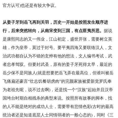
官方认可)也还是有较大争议。
从姜子牙到岳飞再到关羽，历史一开始是按照发生顺序进
行，后来突然转向，从南宋变到三国，有点匪夷所思。
据说
是康熙同志的又一伟业，江山初定，盛世开张，需要树立英
雄，作为皇帝，莫过于封号。要平夷四海又要联络汉人，文
治武功都自认为不错的玄烨有他的想法，文人编书考试，武
者忠孝驾驭。但要封武圣，原有的姜子牙死得太早，最近的
岳少保不是同族人(就是想要把岳飞弄在最高位，但谁叫被岳
飞痛扁还豪言“壮志饥餐胡虏肉”的完颜家族被爱新觉罗氏奉
为老祖先呢，说不过去啊)，还是找一个“汉族”起始并且汉帝
国垮台时期自相残杀的典型来说。按照所有故事的脚本，找
的人不能是绝对的成功人士，需要带有悲情色彩(古时的最高
统治者还是知道底层人士同情弱者的一般心态的)，同时《三