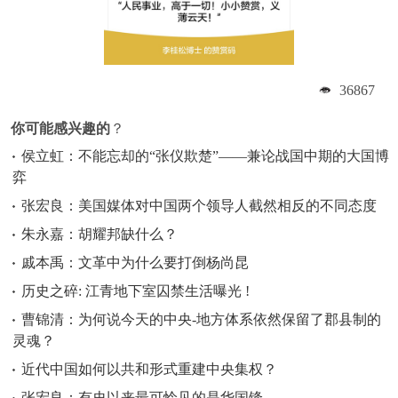
36867
你可能感兴趣的
？
侯立虹：不能忘却的“张仪欺楚”——兼论战国中期的大国博
弈
张宏良：美国媒体对中国两个领导人截然相反的不同态度
朱永嘉：胡耀邦缺什么？
戚本禹：文革中为什么要打倒杨尚昆
历史之碎: 江青地下室囚禁生活曝光 !
曹锦清：为何说今天的中央-地方体系依然保留了郡县制的
灵魂？
近代中国如何以共和形式重建中央集权？
张宏良：有史以来最可怜见的是华国锋