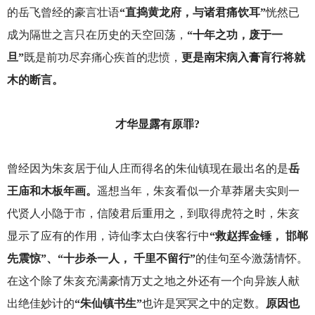
的岳飞曾经的豪言壮语
“直捣黄龙府，与诸君痛饮耳”
恍然已
成为隔世之言只在历史的天空回荡，
“十年之功，废于一
旦”
既是前功尽弃痛心疾首的悲愤，
更是南宋病入膏肓行将就
木的断言。
才华显露有原罪?
曾经因为朱亥居于仙人庄而得名的朱仙镇现在最出名的是
岳
王庙和木板年画。
遥想当年，朱亥看似一介草莽屠夫实则一
代贤人小隐于市，信陵君后重用之，到取得虎符之时，朱亥
显示了应有的作用，诗仙李太白侠客行中
“救赵挥金锤， 邯郸
先震惊”、“十步杀一人， 千里不留行”
的佳句至今激荡情怀。
在这个除了朱亥充满豪情万丈之地之外还有一个向异族人献
出绝佳妙计的
“朱仙镇书生”
也许是冥冥之中的定数。
原因也