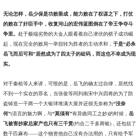
无论怎样，岳少保是功败垂成，能力败在了权谋之下，打仗
的败在了奸臣手中，收复河山的宏伟蓝图倒在了帝王争夺斗
争里。
处于极端劣势的大金人眼看着自己潜伏的棋子成功崛
起，现在完全的败局一举扭转为胜者的主动求和，
于是“必杀
岳飞而后可和”居然成为了四太子的砝码，而这也不幸成为现
实。
对于秦桧等人来讲，可恨的是，岳飞的确太过自律，居然找
不到一个实在的罪名，当张俊等同列南宋中兴四将的为了防
盗铸造一千两一个大银球堆满大屋并还很无奈称为
“没奈
何”
(语言的魅力啊，与
“莫须有”
有异曲同工之妙)的时候，
岳
飞被害抄家总家产也只有三千贯
(约合二千多两银)，还包括了
数千匹麻布——这个物资他自己没有办法用的，只有给予军