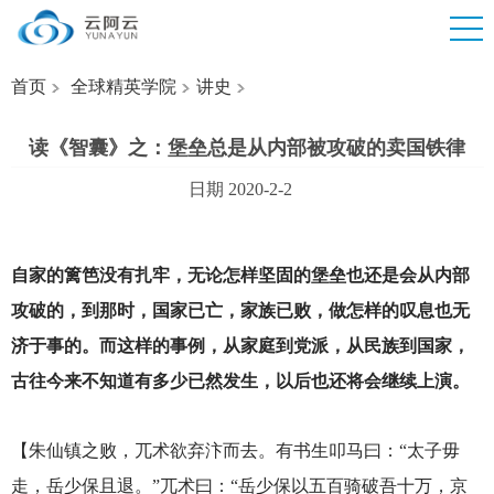
首页
全球精英学院
讲史
读《智囊》之：堡垒总是从内部被攻破的卖国铁律
日期 2020-2-2
自家的篱笆没有扎牢，无论怎样坚固的堡垒也还是会从内部
攻破的，到那时，国家已亡，家族已败，做怎样的叹息也无
济于事的。而这样的事例，从家庭到党派，从民族到国家，
古往今来不知道有多少已然发生，以后也还将会继续上演。
【朱仙镇之败，兀术欲弃汴而去。有书生叩马曰：“太子毋
走，岳少保且退。”兀术曰：“岳少保以五百骑破吾十万，京