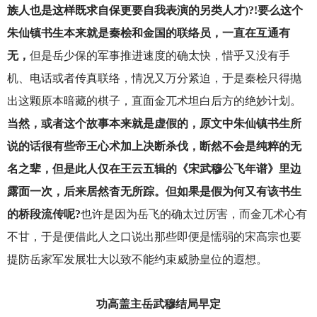
族人也是这样既求自保更要自我表演的另类人才)?!要么这个
朱仙镇书生本来就是秦桧和金国的联络员，一直在互通有
无，
但是岳少保的军事推进速度的确太快，惜乎又没有手
机、电话或者传真联络，情况又万分紧迫，于是秦桧只得抛
出这颗原本暗藏的棋子，直面金兀术坦白后方的绝妙计划。
当然，或者这个故事本来就是虚假的，原文中朱仙镇书生所
说的话很有些帝王心术加上决断杀伐，断然不会是纯粹的无
名之辈，但是此人仅在王云五辑的《宋武穆公飞年谱》里边
露面一次，后来居然杳无所踪。但如果是假为何又有该书生
的桥段流传呢?
也许是因为岳飞的确太过厉害，而金兀术心有
不甘，于是便借此人之口说出那些即便是懦弱的宋高宗也要
提防岳家军发展壮大以致不能约束威胁皇位的遐想。
功高盖主岳武穆结局早定