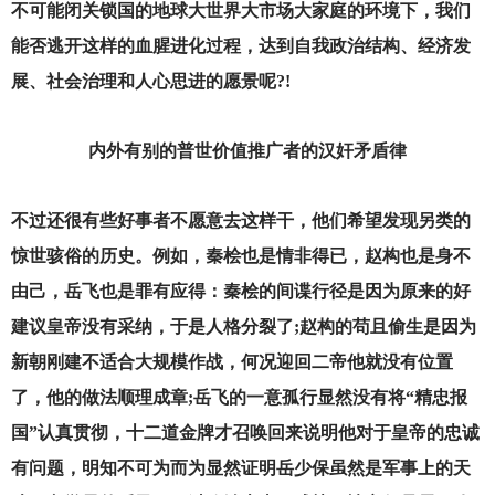
不可能闭关锁国的地球大世界大市场大家庭的环境下，我们
能否逃开这样的血腥进化过程，达到自我政治结构、经济发
展、社会治理和人心思进的愿景呢?!
内外有别的普世价值推广者的汉奸矛盾律
不过还很有些好事者不愿意去这样干，他们希望发现另类的
惊世骇俗的历史。例如，秦桧也是情非得已，赵构也是身不
由己，岳飞也是罪有应得：秦桧的间谍行径是因为原来的好
建议皇帝没有采纳，于是人格分裂了;赵构的苟且偷生是因为
新朝刚建不适合大规模作战，何况迎回二帝他就没有位置
了，他的做法顺理成章;岳飞的一意孤行显然没有将“精忠报
国”认真贯彻，十二道金牌才召唤回来说明他对于皇帝的忠诚
有问题，明知不可为而为显然证明岳少保虽然是军事上的天