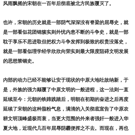
风雨飘摇的宋朝在一百年后彻底被北方民族覆灭了。
也许，宋朝的历史就是一部阴气深深没有脊梁的屈辱史，就
是一部看似花团锦簇实则外忧内患不断的斗争史，就是一部
耽于享乐不思进取但把权力斗争发挥到极致的权贵没落史，
就是一部看似理学经学欣欣向荣实则最大限度阻碍文明发展
的思想禁锢史。
内部的动力已经不能够让安于现状的中原大地吐故纳新，于
是，外族的强力颠覆了中原文明的一般进程，这一法则一直
延续至今：元朝的铁蹄践踏后，明朝在初期的奋进之后再度
延续了宋朝的这种脂粉气息，满清的入关彻底宣告了中原农
耕文明顶峰盛极而衰，当更大范围的外来者强奸一般进入华
夏大地，近现代几百年屈辱阴霾便挥之不去。而现在，再也