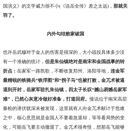
国演义》的文学威力很不小(《说岳全传》差之太远)，
那就关
羽了。
内外勾结败家破国
也许岳武穆对于金人的伤害是很深的，大小战役具体多少没
有一个准确的统计，
但是朱仙镇绝对是南宋和金国战事的转
折点：
岳家军一路凯歌，不断收复郑州、洛阳等地，
连金军
最精锐的铁骑兵“铁浮图”和“拐子马”也被打败，金兀术被逼
退到开封，岳家军驻扎朱仙镇，四太子长叹“撼山易憾岳家军
难”，已然心灰意冷做好准备，打道回府。
慢说位于南宋高层
秦桧的潜伏犹深未被发现，这里就有人向金兀术献计于危难
之中，核心意思就是金国人不要着急退却，等等看局势的变
化，可能岳飞要主动撤退了。金兀术很奇怪，想那岳飞能够