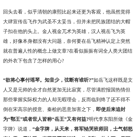
回头去看，似乎清朝的康熙比起来还更为客观，他虽然觉得
大肆宣传岳飞作为武圣不太妥当，但并未把民族团结的大帽
子扣在他的头上。金人视金兀术为英雄，汉人视岳飞为英
雄，好像本身都没有大问题，奈何要在岳飞精神认定上突然
就在普遍人性的概念上做文章?在看似振振有词全人类大团结
的外衣下包含了怎样的用心?
“欲将心事付瑶琴。知音少，弦断有谁听?”
如岳飞这样既是文
人又是元帅的全才自然更加无比寂寞，尽管满腔报国热情但
那些掌握实际权力的人却无暇理会，反而临到终了还不得不
倒在宋高宗的授意、秦桧的恶意加害之下，
即使后来追封
为“鄂王”或者世人皆称“岳王”又有何益?
明代李东阳所做《金
字牌》说道，
“金字牌，从天来，将军恸哭班师回，士气郁怒