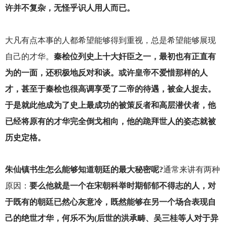
许并不复杂，无怪乎识人用人而已。
大凡有点本事的人都希望能够得到重视，总是希望能够展现
自己的才华。
秦桧位列史上十大奸臣之一，最初也有正直有
为的一面，还积极地反对和谈。或许皇帝不爱惜那样的人
才，甚至于秦桧也很高调享受了二帝的待遇，被金人捉去。
于是就此他成为了史上最成功的被策反者和高层潜伏者，他
已经将原有的才华完全倒戈相向，他的跪拜世人的姿态就被
历史定格。
朱仙镇书生怎么能够知道朝廷的最大秘密呢?
通常来讲有两种
原因：
要么他就是一个在宋朝科举时期郁郁不得志的人，对
于既有的朝廷已然心灰意冷，既然能够在另一个场合表现自
己的绝世才华，何乐不为(后世的洪承畴、吴三桂等人对于异