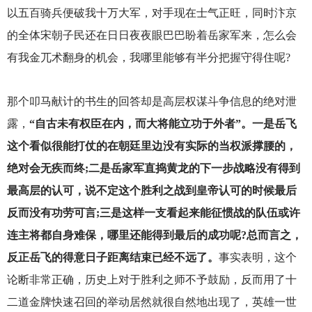
以五百骑兵便破我十万大军，对手现在士气正旺，同时汴京
的全体宋朝子民还在日日夜夜眼巴巴盼着岳家军来，怎么会
有我金兀术翻身的机会，我哪里能够有半分把握守得住呢?
那个叩马献计的书生的回答却是高层权谋斗争信息的绝对泄
露，
“自古未有权臣在内，而大将能立功于外者”。一是岳飞
这个看似很能打仗的在朝廷里边没有实际的当权派撑腰的，
绝对会无疾而终;二是岳家军直捣黄龙的下一步战略没有得到
最高层的认可，说不定这个胜利之战到皇帝认可的时候最后
反而没有功劳可言;三是这样一支看起来能征惯战的队伍或许
连主将都自身难保，哪里还能得到最后的成功呢?总而言之，
反正岳飞的得意日子距离结束已经不远了。
事实表明，这个
论断非常正确，历史上对于胜利之师不予鼓励，反而用了十
二道金牌快速召回的举动居然就很自然地出现了，英雄一世