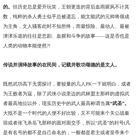
的。
但历史总是爱开玩笑，王朝更迭的背后血雨腥风不计其
数，纯粹的杀人勇士似乎总被遗忘，能文能武的元帅将领成
为主角，文人骚客此时不知所终，而最惊险、最动人、最被
津津乐道的往往是悲剧、血腥和斗争的故事——这是否也是
人类的动物本能使然?!
传说并演绎故事的在民间，记载并歌功颂德的是文人。
既然武功高下无需探讨，要较量的几人PK一下就明白，成者
为王败者为寇，除了武侠小说里边的武林盟主那样的虚拟武
者最高地位以外，现实历史中的武人最高称谓当属
“武圣”。
大抵不是一个时代的人便不好比较，又不可能来个关公战秦
琼或者张飞杀岳飞那样的面对面交手，所以“武圣”的封号(凡
是有名号的都不是自己命名的，一般都是君主或者皇帝来个