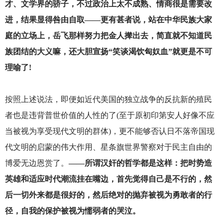
才、文学界的骄子，不过政治上太不成熟、情商很是需要改
进，结果显得咎由自取——更有甚者说，站在中华民族大家
庭的立场上，岳飞那样努力把金人撵出去，简直就不知道民
族团结的大义嘛，还大胆宣扬“笑谈渴饮匈奴血”就更是不可
理喻了!
按照上述说法，即便如近代美国的独立战争的反抗新的殖民
者也是违背普世价值的人性的了(至于原初印第安人好像不应
当被视为享受现代文明的群体)，更不能够否认日不落帝国现
代文明的启蒙的伟大作用、星条旗世界警察对于民主自由的
博爱无边恩赏了。
——所谓汉奸的哲学都是这样：把时势造
英雄和适应时代潮流挂在嘴边，首先觉得自己是不行的，然
后一切外来都是很好的，然后绝对的抛弃被视为勇敢者的行
径，自我的保护被视为懦弱者的哭泣。