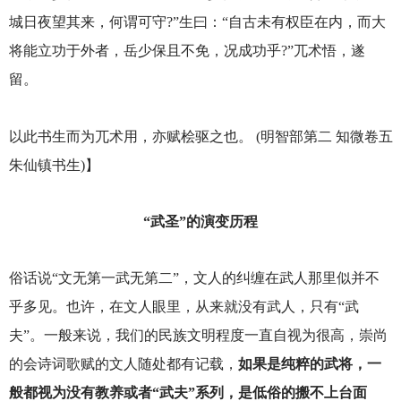
城日夜望其来，何谓可守?”生曰：“自古未有权臣在内，而大
将能立功于外者，岳少保且不免，况成功乎?”兀术悟，遂
留。
以此书生而为兀术用，亦赋桧驱之也。 (明智部第二 知微卷五
朱仙镇书生)】
“武圣”的演变历程
俗话说“文无第一武无第二”，文人的纠缠在武人那里似并不
乎多见。也许，在文人眼里，从来就没有武人，只有“武
夫”。一般来说，我们的民族文明程度一直自视为很高，崇尚
的会诗词歌赋的文人随处都有记载，
如果是纯粹的武将，一
般都视为没有教养或者“武夫”系列，是低俗的搬不上台面