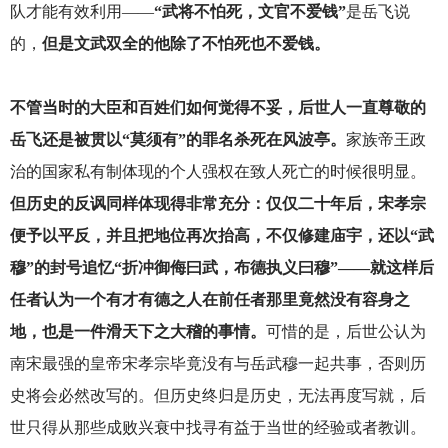
队才能有效利用——
“
武将不怕死，文官不爱钱”
是岳飞说
的，
但是文武双全的他除了不怕死也不爱钱。
不管当时的大臣和百姓们如何觉得不妥，后世人一直尊敬的
岳飞还是被贯以“莫须有”的罪名杀死在风波亭。
家族帝王政
治的国家私有制体现的个人强权在致人死亡的时候很明显。
但历史的反讽同样体现得非常充分：仅仅二十年后，宋孝宗
便予以平反，并且把地位再次抬高，不仅修建庙宇，还以“武
穆”的封号追忆“折冲御侮曰武，布德执义曰穆”——就这样后
任者认为一个有才有德之人在前任者那里竟然没有容身之
地，也是一件滑天下之大稽的事情。
可惜的是，后世公认为
南宋最强的皇帝宋孝宗毕竟没有与岳武穆一起共事，否则历
史将会必然改写的。但历史终归是历史，无法再度写就，后
世只得从那些成败兴衰中找寻有益于当世的经验或者教训。