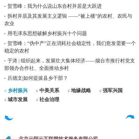
贺雪峰：我为什么说山东合村并居是大跃进
拆村并居及其发展主义逻辑 ——“被上楼”的农村、农民与
农业
用毛泽东思想破解乡村振兴十个问题
贺雪峰：“伪中产”正在消耗社会稳定性，我们愈发需要一个
稳定的农村
于涛 | 组织起来，发展壮大集体经济——烟台市推行村党支
部领办合作社、全面推动乡村
吕德文|如何提拔县乡干部？
乡村振兴
中美关系
地缘战略
强军兴国
√
√
√
√
城市发展
社会治理
√
√
北京云阿云互联网技术服务有限公司