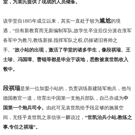
堂，为袁氏提供了现成的人员储备。
尴尬
该学堂自1885年成立以来，其实一直处于较为
的境
遇，“但有新教育而无新编制军队,故学生卒业后仅分派在淮军
各军中为教习,教练新操,指挥军队之权,仍操诸旧将帅之
手。”
故小站的出现，激活了学堂的诸多学生，像段祺瑞、王
士珍、冯国璋、曹锟等都是毕业于该地，悉数被袁世凯收入
彀中。
段祺瑞
是第一位加盟小站的，负责训练新建陆军炮兵，他与
德国教官一道，培育出中国第一支炮兵部队，自己亦成为
中
国第一个炮兵司令。
由此可见袁世凯给予段足够的施展空
间，无怪乎袁世凯之亲信张一麟说过，
“世凯治兵小站,教练之
事,专任之祺瑞”。