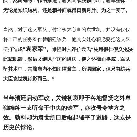
队，
然而编练工作的推进，新人陆续脱颖而出，新军整体上
无论是知识结构、还是精神面貌都日新月异、为之一变了。
当然，对于这支军队，付出极大心血的袁世凯，并没有仅仅
将自己的任务看作替朝廷练兵，他其实处心积虑要把这支队
“袁家军”。
伍打造成
难怪时人评价袁氏
“先用假仁假义沦浃
此辈肌髓，然后又继以严厉的峻法，使之怀德而畏威，军队
坠其术中，其脑海内不知所谓君主，所谓国家，但只有练兵
大臣袁世凯肖影而已。”
当年清廷启动军改，关键初衷即于各地督抚之外单
独编练一支听命于中央的铁军，亦收号令地方之
效。孰料却为袁世凯日后崛起铺平了道路，这或是
历史的悖论。