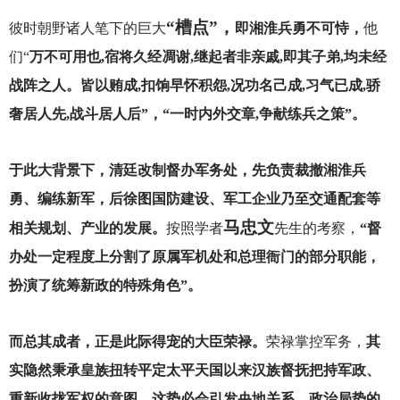
“槽点”，
彼时朝野诸人笔下的巨大
即湘淮兵勇不可恃，
他
们“
万不可用也,宿将久经凋谢,继起者非亲戚,即其子弟,均未经
战阵之人。皆以贿成,扣饷早怀积怨,况功名己成,习气已成,骄
奢居人先,战斗居人后”，“一时内外交章,争献练兵之策”。
于此大背景下，清廷改制督办军务处，先负责裁撤湘淮兵
勇、编练新军，后徐图国防建设、军工企业乃至交通配套等
马忠文
相关规划、产业的发展。
按照学者
先生的考察，
“督
办处一定程度上分割了原属军机处和总理衙门的部分职能，
扮演了统筹新政的特殊角色”。
而总其成者，正是此际得宠的大臣
荣禄。
荣禄掌控军务，
其
实隐然秉承皇族扭转平定太平天国以来汉族督抚把持军政、
重新收拢军权的意图。这势必会引发央地关系、政治局势的