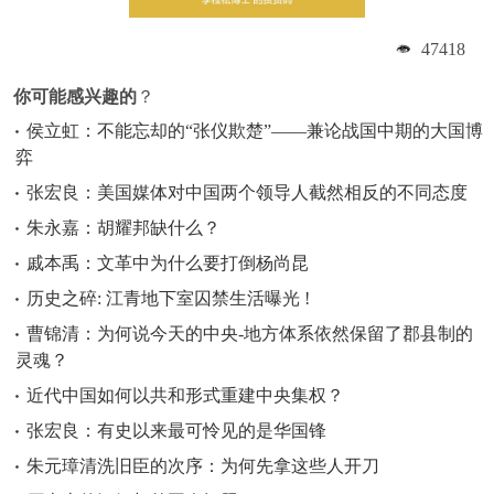
47418
你可能感兴趣的
？
侯立虹：不能忘却的“张仪欺楚”——兼论战国中期的大国博
弈
张宏良：美国媒体对中国两个领导人截然相反的不同态度
朱永嘉：胡耀邦缺什么？
戚本禹：文革中为什么要打倒杨尚昆
历史之碎: 江青地下室囚禁生活曝光 !
曹锦清：为何说今天的中央-地方体系依然保留了郡县制的
灵魂？
近代中国如何以共和形式重建中央集权？
张宏良：有史以来最可怜见的是华国锋
朱元璋清洗旧臣的次序：为何先拿这些人开刀