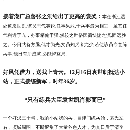
接着湖广总督张之洞给出了更高的褒奖：
本任浙江温
处道袁世凯,该员志气英锐,任事果敢,于兵事最为相宜。虽其任
气稍近于亢，办事稍偏于猛,然较之世俗因循怯懦之流,固远胜
之。今日武备方亟,储才为先,文员知兵者尤少,若使该员专意练
兵事,他日有所成就,必能裨益局。
好风凭借力，送我上青云。12月16日袁世凯抵达小
站，正式接练新军，时年36岁。
“只有练兵大臣袁世凯肖影而已”
一个好汉三个帮，我的小站我的兵，自津门练兵始，袁氏左
右，项城周围，不断聚集了大量各色人才，为其日后于清季