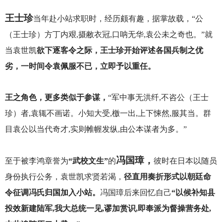
王士珍
当年赴小站求职时，经历颇有趣，据掌故载，“公
（王士珍）方丁内艰,摄敝衣冠,口呐无华,袁公未之奇也。”就
当袁世凯
欲下逐客令之际，王士珍开始评述各国兵制之优
劣，一时间令袁佩服不已，立即予以重任。
王之角色，更多类似于参谋，
“军中事无洪纤,不咨公（王士
珍）者,袁辄不画诺。小知大受,檄一出,上下悚然,服其当。群
目袁公以当代奇才,实则帷幄发纵,由公本谋者为多。”
冯国璋，
至于被李鸿章誉为
“武校文生”
的
彼时在日本以随员
身份执行公务，袁世凯求贤若渴，
径直用奏折形式以朝廷命
令征调冯氏归国加入小站。
冯国璋后来回忆自己
“以候补知县
投效新建陆军,我大总统一见,谬加赏识,即奉派为督操营务处,