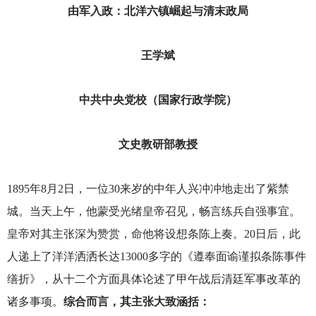
由军入政：北洋六镇崛起与清末政局
王学斌
中共中央党校（国家行政学院）
文史教研部教授
1895
年8月2日，一位30来岁的中年人兴冲冲地走出了紫禁
城。当天上午，他蒙受光绪皇帝召见，畅言练兵自强事宜。
皇帝对其主张深为赞赏，命他将设想条陈上奏。20日后，此
人递上了洋洋洒洒长达13000多字的《遵奉面谕谨拟条陈事件
缮折》，从十二个方面具体论述了甲午战后清廷军事改革的
诸多事项。
综合而言，其主张大致涵括：