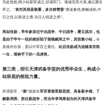
无处投效,闻小站新军成立,径谒军门。项城见而大喜,遂以翼长
畀之。”
袁对其很是敬重，多次称赞姜
“勇谋兼优,晓畅戎机,中
日之役,以新进之勇,当日人锐进之师”。
再如张勋，早年参加过中法战争、中日战争，屡立战功，也
是由于甲午一役的挫折陷于落魄赋闲之中，其投靠小站，
令
袁格外欣喜，委以中军官之重任。
此后张勋成为追随袁世凯
一生，堪称手下的一员虎将。
第三类，招引天津武备学堂的优秀毕业生，构成小
站班底的枢纽力量。
所谓新军，
“新”
就新在
军官要接受新思想、具备新本领、了
解新局势、胜任新战争，而当年李鸿章创办的天津武备学