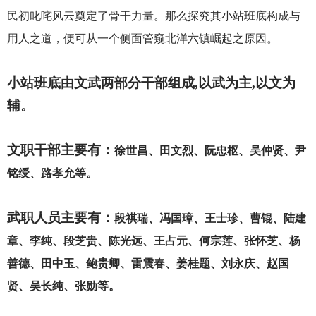
民初叱咤风云奠定了骨干力量。那么探究其小站班底构成与
用人之道，便可从一个侧面管窥北洋六镇崛起之原因。
小站班底由文武两部分干部组成,以武为主,以文为
辅。
文职干部主要有：
徐世昌、田文烈、阮忠枢、吴仲贤、尹
铭绶、路孝允等。
武职人员主要有：
段祺瑞、冯国璋、王士珍、曹锟、陆建
章、李纯、段芝贵、陈光远、王占元、何宗莲、张怀芝、杨
善德、田中玉、鲍贵卿、雷震春、姜桂题、刘永庆、赵国
贤、吴长纯、张勋等。