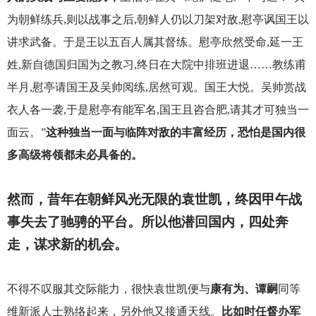
为朝鲜练兵,则以战事之后,朝鲜人仍以刀架对敌,慰亭讽国王以
讲求武备。于是王以五百人属其督练。慰亭欣然受命,延一王
姓,新自德国归国为之教习,终日在大院中排班进退……教练甫
半月,慰亭请国王及吴帅阅练,居然可观。国王大悦。吴帅赏战
衣人各一袭,于是慰亭有能军名,国王且咨合肥,请其才可独当一
面云。”
这种独当一面与临阵对敌的丰富经历，恐怕是国内很
多高级将领都未必具备的。
然而，昔年在朝鲜风光无限的袁世凯，终因甲午战
事失去了驰骋的平台。所以他潜回国内，四处奔
走，谋求新的机会。
不得不叹服其交际能力，很快袁世凯便与
康有为、谭嗣
同等
维新派人士熟络起来，另外他又接通天线。
比如时任督办军