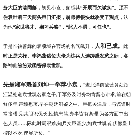
务大臣的翁同龢，
初见小袁，颇感其
“开展而欠诚实”。顶不
住袁世凯三天两头串门汇报，翁师傅很快就改变了观点，
认
为他
“家世将才、娴习兵略”，“此人不滑，可任也”。
人和已成。
于是长袖善舞的袁项城在官场的名气飙升，
此
时正是荣禄、李鸿藻诸位大佬为练兵人选踌躇发愁之际，各
路神仙纷纷致函密保袁世凯。
先是湘军魁首刘坤一举荐小袁，
“查北洋前敌营务处浙
江温处道袁世凯名家之子,于军务及时务均肯留心讲求,前在朝
鲜多年,声绩懋著,早在朝廷洞鉴之中。臣抵关津后，与该道时
常接晤,见其胆识优长,性情忠笃,办事皆有条理,为各方面中出
色人员……际此时局艰难,知兵文臣甚少,如袁世凯者,伏愿皇上
擢以不次,俾展所长。”