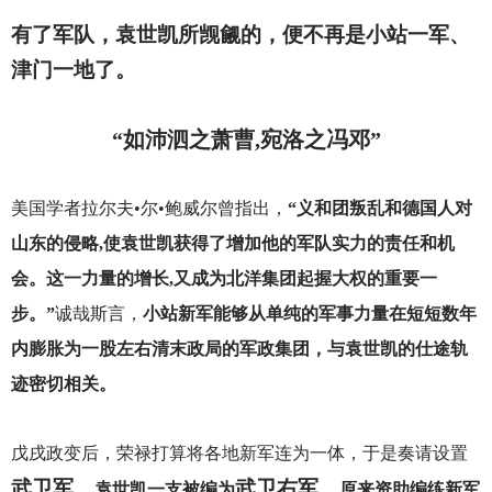
有了军队，袁世凯所觊觎的，便不再是小站一军、
津门一地了。
“如沛泗之萧曹,宛洛之冯邓”
美国学者拉尔夫•尔•鲍威尔曾指出，
“义和团叛乱和德国人对
山东的侵略,使袁世凯获得了增加他的军队实力的责任和机
会。这一力量的增长,又成为北洋集团起握大权的重要一
步。”
诚哉斯言，
小站新军能够从单纯的军事力量在短短数年
内膨胀为一股左右清末政局的军政集团，与袁世凯的仕途轨
迹密切相关。
戊戌政变后，荣禄打算将各地新军连为一体，于是奏请设置
武卫军，
武卫右军，
袁世凯一支被编为
原来资助编练新军