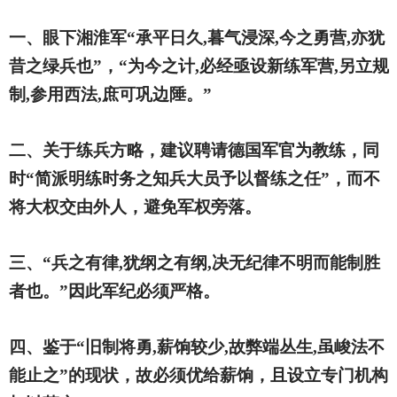
一、眼下湘淮军“承平日久,暮气浸深,今之勇营,亦犹
昔之绿兵也”，“为今之计,必经亟设新练军营,另立规
制,参用西法,庶可巩边陲。”
二、关于练兵方略，建议聘请德国军官为教练，同
时“简派明练时务之知兵大员予以督练之任”，而不
将大权交由外人，避免军权旁落。
三、“兵之有律,犹纲之有纲,决无纪律不明而能制胜
者也。”因此军纪必须严格。
四、鉴于“旧制将勇,薪饷较少,故弊端丛生,虽峻法不
能止之”的现状，故必须优给薪饷，且设立专门机构