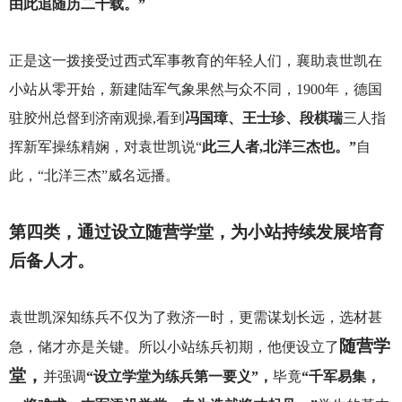
由此追随历二十载。”
正是这一拨接受过西式军事教育的年轻人们，襄助袁世凯在
小站从零开始，新建陆军气象果然与众不同，1900年，德国
驻胶州总督到济南观操,看到
冯国璋、王士珍、段棋瑞
三人指
挥新军操练精娴，对袁世凯说“
此三人者,北洋三杰也。”
自
此，“北洋三杰”威名远播。
第四类，通过设立随营学堂，为小站持续发展培育
后备人才。
袁世凯深知练兵不仅为了救济一时，更需谋划长远，选材甚
随营学
急，储才亦是关键。所以小站练兵初期，他便设立了
堂，
并强调
“设立学堂为练兵第一要义”，
毕竟
“千军易集，