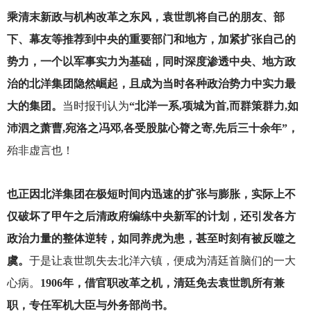
乘清末新政与机构改革之东风，袁世凯将自己的朋友、部
下、幕友等推荐到中央的重要部门和地方，加紧扩张自己的
势力，一个以军事实力为基础，同时深度渗透中央、地方政
治的北洋集团隐然崛起，且成为当时各种政治势力中实力最
大的集团。
当时报刊认为
“北洋一系,项城为首,而群策群力,如
沛泗之萧曹,宛洛之冯邓,各受股肱心膂之寄,先后三十余年”，
殆非虚言也！
也正因北洋集团在极短时间内迅速的扩张与膨胀，实际上不
仅破坏了甲午之后清政府编练中央新军的计划，还引发各方
政治力量的整体逆转，如同养虎为患，甚至时刻有被反噬之
虞。
于是让袁世凯失去北洋六镇，便成为清廷首脑们的一大
心病。
1906年，借官职改革之机，清廷免去袁世凯所有兼
职，专任军机大臣与外务部尚书。