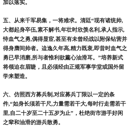
加以落实。
五、从来千军易集，一将难求。清廷“现有诸统帅,
大都起身卒伍,素不解书,年壮时欣羡名利,承人指示,
恃血气之勇,偶得显宦,甚至有未曾经战以附保钻营并
得身膺间帅者。迨逸久年高,精力既衰,即昔时血气之
勇已早消磨,所与者惟利欲薰心油滑耳。”培养新式
将领迫在眉睫，且必须经由正规军事学堂或国外留
学来塑造。
六、仿照西方募兵制,对应募兵丁限以一定的条
件,“如身长须若干尺,力量需若干大,每时行走需若干
里,自二十岁至二十五岁为止”，杜绝街市游手好闲
之辈和油滑的游兵散勇。