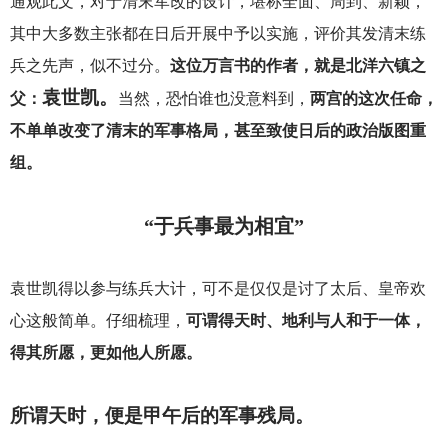
通观此文，对于清末军改的设计，堪称全面、周到、新颖，
其中大多数主张都在日后开展中予以实施，评价其发清末练
兵之先声，似不过分。
这位万言书的作者，就是北洋六镇之
袁世凯。
父：
当然，恐怕谁也没意料到，
两宫的这次任命，
不单单改变了清末的军事格局，甚至致使日后的政治版图重
组。
“于兵事最为相宜”
袁世凯得以参与练兵大计，可不是仅仅是讨了太后、皇帝欢
心这般简单。仔细梳理，
可谓得天时、地利与人和于一体，
得其所愿，更如他人所愿。
所谓天时，便是甲午后的军事残局。