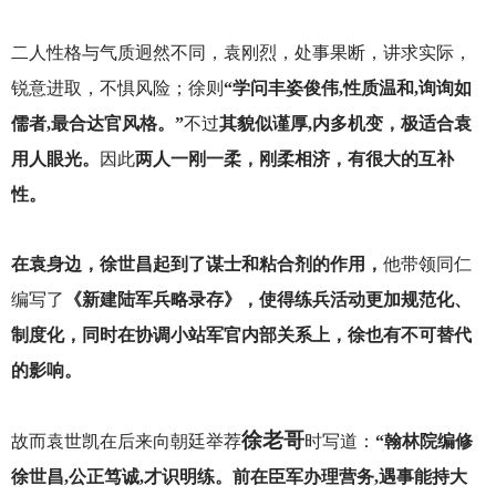
二人性格与气质迥然不同，袁刚烈，处事果断，讲求实际，
锐意进取，不惧风险；徐则
“学问丰姿俊伟,性质温和,询询如
儒者,最合达官风格。”
不过
其貌似谨厚,内多机变，极适合袁
用人眼光。
因此
两人一刚一柔，刚柔相济，有很大的互补
性。
在袁身边，徐世昌起到了谋士和粘合剂的作用，
他带领同仁
编写了
《新建陆军兵略录存》，使得练兵活动更加规范化、
制度化，同时在协调小站军官内部关系上，徐也有不可替代
的影响。
徐老哥
故而袁世凯在后来向朝廷举荐
时写道：
“翰林院编修
徐世昌,公正笃诚,才识明练。前在臣军办理营务,遇事能持大