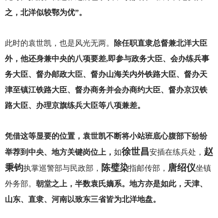
之，北洋似较鄂为优”。
此时的袁世凯，也是风光无两。
除任职直隶总督兼北洋大臣
外，他还身兼中央的八项要差,即参与政务大臣、会办练兵事
务大臣、督办邮政大臣、督办山海关内外铁路大臣、督办天
津至镇江铁路大臣、督办商务并会办商约大臣、督办京汉铁
路大臣、办理京旗练兵大臣等八项兼差。
凭借这等显要的位置，袁世凯不断将小站班底心腹部下纷纷
徐世昌
赵
举荐到中央、地方关键岗位上，
如
安插在练兵处，
秉钧
陈璧染
唐绍仪
执掌巡警部与民政部，
指邮传部，
坐镇
外务部。
朝堂之上，半数袁氏嫡系。地方亦是如此，天津、
山东、直隶、河南以致东三省皆为北洋地盘。