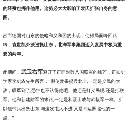
的经费也挪作他用。这势必大大影响了袁氏扩张自身的意
图。
然而德国对山东的侵略和义和团的出现，使得局面峰回路
转，
袁世凯外派巡抚山东，北洋军事集团迈入发展中极为重
要的两年。
武卫右军
此期间，
避开了正面对阵八国联军的锋芒，正如史
学家李剑农先生所言，“假使袁果提兵北上,一定是义民的大
敌；联军到了,恐怕也不认得他吧。他还是打义民呢,还是打联
军。他和新建陆军的末路,一定是和聂士成与武毅军一样。所
以他带兵出抚山东,与这次屯兵不进,又是幸运照临他的一
点。”