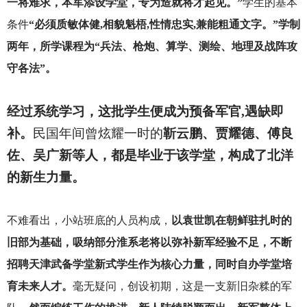
一将难求，本军添设学堂，专为造就将才起见。”
学生的基本
条件
“必须质敏体健,相貌魁梧,性情忠实,兼能粗通文字。”学制
两年，所学课程为“兵法、枪炮、算学、测绘、地理及战阵攻
守各法”。
经过系统学习，这批学生便成为预备军官,遇缺即
补。
民国年间曾炫耀一时的
靳云鹏、贾耀德、傅良
佐、吴广新等人，都是毕业于该学堂，构成了北洋
的新生力量。
不难看出，小站班底的人员构成，
以袁世凯在朝鲜驻扎时的
旧部为基础，吸纳部分淮系老将以弥补新军经验不足，不断
招聘天津武备学堂新式学生作为核心力量，同时自办学堂培
育未来人才。
毫无疑问，创设初期，这是一支新旧杂糅的军