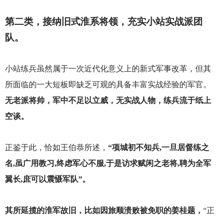
第二类，接纳旧式淮系将领，充实小站实战派团
队。
小站练兵虽然属于一次近代化意义上的新式军事改革，但其
所面临的一大短板即缺乏可观的具备丰富实战经验的军官。
无老派将帅，军中不足以立威，无实战人物，练兵流于纸上
空谈。
正鉴于此，恰如王伯恭所述，
“项城初不知兵,一旦居督练之
名,虽广用教习,终虑军心不服,于是访求赋闲之老将,聘为全军
翼长,庶可以震慑军队”。
其所延揽的淮军故旧，比如因旅顺溃败被免职的姜桂题，
“正