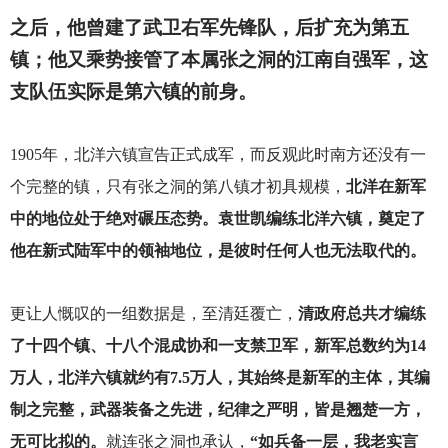
之后，他曾建了武卫右军先锋队，后扩充为第五
镇；他又乘势接管了本属张之洞的江南自强军，这
支队伍实际是第六镇的前身。
1905
年，北洋六镇宣告正式成军，而反观此时南方还没有一
个完整的镇，只有张之洞的第八镇才初具规模，
北洋在新军
中的地位处于绝对碾压态势。袁世凯编练北洋六镇，奠定了
他在新式陆军中的领袖地位，是彼时任何人也无法取代的。
更让人慨叹的一组数据是，至清廷覆亡，
清政府总共才编练
了十四个镇、十八个混成协和一支禁卫军，新军总数约为14
万人，北洋六镇就约有7.5万人，其始终是新军的主体，其编
制之完整，武器装备之先进，纪律之严明，皆是翘楚一方，
无可比拟的。
就连张之洞也承认，
“如兵备一层，我老实言