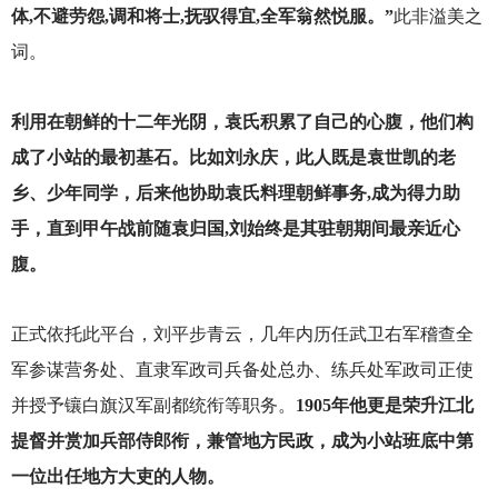
体,不避劳怨,调和将士,抚驭得宜,全军翁然悦服。”
此非溢美之
词。
利用在朝鲜的十二年光阴，袁氏积累了自己的心腹，他们构
成了小站的最初基石。比如刘永庆，此人既是袁世凯的老
乡、少年同学，后来他协助袁氏料理朝鲜事务,成为得力助
手，直到甲午战前随袁归国,刘始终是其驻朝期间最亲近心
腹。
正式依托此平台，刘平步青云，几年内历任武卫右军稽查全
军参谋营务处、直隶军政司兵备处总办、练兵处军政司正使
并授予镶白旗汉军副都统衔等职务。
1905年他更是荣升江北
提督并赏加兵部侍郎衔，兼管地方民政，成为小站班底中第
一位出任地方大吏的人物。