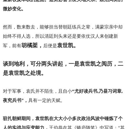
微妙变化。
然而，数来数去，能够担当替朝廷练兵之辈，满蒙宗亲中却
始终不得人选，所以清廷到头来还是要依仗汉人来创建新
胡橘棻，
袁世凯。
军，前有
后便是
谈到地利，可分两头讲起，一是袁世凯之阅历，二
是袁世凯之处境。
对于军事，袁氏并不陌生，且自小
“尤好读兵书,乃昼习词章,
夜究兵书”，
具有一定的天赋。
驻扎朝鲜期间，袁世凯在大大小小多次政治风波中锤炼了个
人的实战与应变能力，
王伯恭在其《蜷庐随笔》中写道：“其