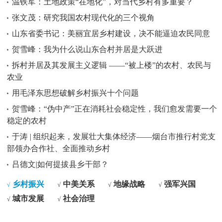
温铁军：土地政策“在地化”，对当代乡村有多重要？
张文茂：研究我国农村现代化的三个视角
山东省委书记：美丽宜居乡村建设，决不能逼迫农民同意
贺雪峰：我为什么说山东合村并居是大跃进
拆村并居及其发展主义逻辑 ——“被上楼”的农村、农民与
农业
用毛泽东思想破解乡村振兴十个问题
贺雪峰：“伪中产”正在消耗社会稳定性，我们愈发需要一个
稳定的农村
于涛 | 组织起来，发展壮大集体经济——烟台市推行村党支
部领办合作社、全面推动乡村
吕德文|如何提拔县乡干部？
乡村振兴
中美关系
地缘战略
强军兴国
√
√
√
√
城市发展
社会治理
√
√