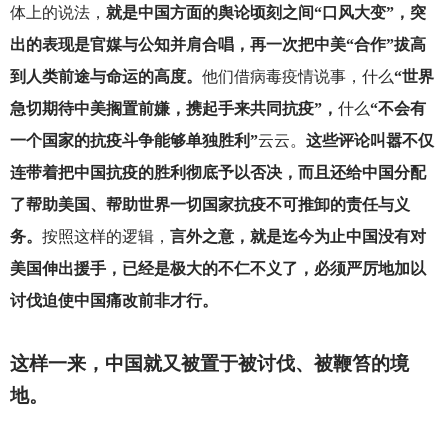
体上的说法，
就是中国方面的舆论顷刻之间“口风大变”，突
出的表现是官媒与公知并肩合唱，再一次把中美“合作”拔高
到人类前途与命运的高度。
他们借病毒疫情说事，什么
“世界
急切期待中美搁置前嫌，携起手来共同抗疫”，
什么
“不会有
一个国家的抗疫斗争能够单独胜利”
云云。
这些评论叫嚣不仅
连带着把中国抗疫的胜利彻底予以否决，而且还给中国分配
了帮助美国、帮助世界一切国家抗疫不可推卸的责任与义
务。
按照这样的逻辑，
言外之意，就是迄今为止中国没有对
美国伸出援手，已经是极大的不仁不义了，必须严厉地加以
讨伐迫使中国痛改前非才行。
这样一来，中国就又被置于被讨伐、被鞭笞的境
地。