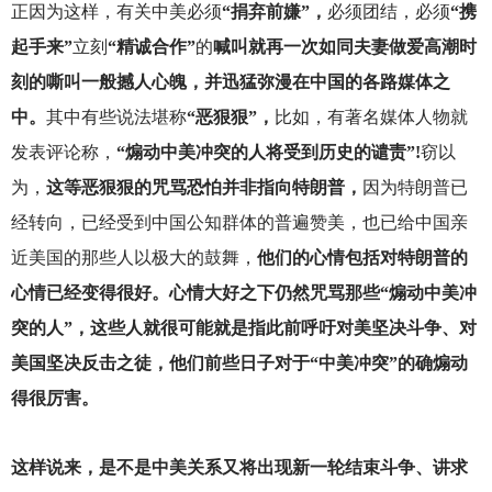
正因为这样，有关中美必须
“捐弃前嫌”，
必须团结，必须
“携
起手来”
立刻
“精诚合作”
的
喊叫就再一次如同夫妻做爱高潮时
刻的嘶叫一般撼人心魄，并迅猛弥漫在中国的各路媒体之
中。
其中有些说法堪称
“恶狠狠”，
比如，有著名媒体人物就
发表评论称，
“煽动中美冲突的人将受到历史的谴责”!
窃以
为，
这等恶狠狠的咒骂恐怕并非指向特朗普，
因为特朗普已
经转向，已经受到中国公知群体的普遍赞美，也已给中国亲
近美国的那些人以极大的鼓舞，
他们的心情包括对特朗普的
心情已经变得很好。心情大好之下仍然咒骂那些“煽动中美冲
突的人”，这些人就很可能就是指此前呼吁对美坚决斗争、对
美国坚决反击之徒，他们前些日子对于“中美冲突”的确煽动
得很厉害。
这样说来，是不是中美关系又将出现新一轮结束斗争、讲求