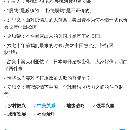
补壹刀：丢掉幻想 包括丢掉对拜登的幻想！
“脱钩”是必须的，“拒绝脱钩”是不正确的。
罗思义：面对疫情后的大萧条，美国资本为何不惜一切代价
要拉垮中国经济
金灿荣：本性暴露出来的美国才是真正的美国。
六七十年前我们最难的时候, 美对中国怎么打“旅行限
制”牌?
占豪丨澳大利亚怯了，日本却开始起变化！大家好像都明白
了两件事
谁将成为美对华打压政策失败的替罪羊？
罗思义：新冠疫情下中国与全球新结盟势力之间的斗争形
势
乡村振兴
中美关系
地缘战略
强军兴国
√
√
√
√
城市发展
社会治理
√
√