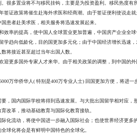
利。很多置业将不与移民挂钩，主要是为投资盈利。移民热度有
十年签证政策将催生赴海外求医和经商潮。由于签证便利使说走就
中国患者赴美求医，相关服务将迅速发展起来。
利和效率的提高，使中国人全球置业更加普遍，中国房产企业全球
，留学趋向低龄化，目的国更加多元化；由于中国经济增长迅速，
国人数将接近甚至超过当年出国人数。
将欢迎更多国外专家人才来华。由于相关政策的调整，到中国的外
。
000万华侨华人( 特别是400万专业人士) 回国更加方便，将
才需要，国内国际学校将得到迅速发展。与大批出国留学相对应，
教育改革，推动基础教育与国际化教育接轨。
国际化流动，将使中国进一步融入国际社会；也使世界经济更多
后的全球化将会是有鲜明中国特色的全球化。