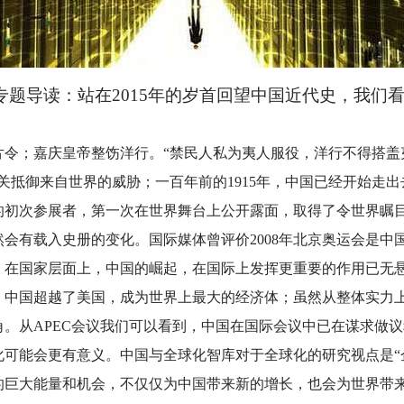
专题导读：站在2015年的岁首回望中国近代史，我们
鸦片令；嘉庆皇帝整饬洋行。“禁民人私为夷人服役，洋行不得搭
关抵御来自世界的威胁；一百年前的1915年，中国已经开始走
的初次参展者，第一次在世界舞台上公开露面，取得了令世界瞩
必然会有载入史册的变化。国际媒体曾评价2008年北京奥运会是中
场。在国家层面上，中国的崛起，在国际上发挥更重要的作用已无
年，中国超越了美国，成为世界上最大的经济体；虽然从整体实力
。从APEC会议我们可以看到，中国在国际会议中已在谋求做
可能会更有意义。中国与全球化智库对于全球化的研究视点是“企
的巨大能量和机会，不仅仅为中国带来新的增长，也会为世界带