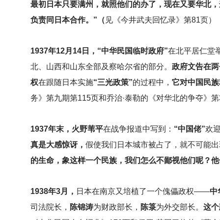
最初日本只要满州，就照他们的办了，现在又要华北，
负责同日本合作。”（
见《今井武夫回忆录》第81页）
1937
年12月14日，“中华民国临时政府”
在北平居仁堂
北、山西和山东全部及察哈尔省的部分。
政府文告在两
权
在跟随日本实施
“三光政策”
的过程中，
它对中国民族
务》第九期第115页和乔治·泰勒的《对华北的争夺》第
1937
年末，火野苇平
在战争报道中写到：
“中国佬”
欢
真是大感惊讶，
假使我们日本城市被占了，就不可能出
的生命，象这样一个民族，我们怎么不鄙视他们呢？他
1938
年3月，
日本在南京又培植了一个傀儡政权——
中
司法院长，
陈锦涛
为财政部长，
陈箓
为外交部长。
这个