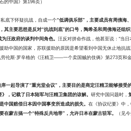
石的中国》第196页）
团私底下怀疑抗战，自成一个
“低调俱乐部”，主要成员有周佛海
，其主要思想是反对“抗战到底”的口号，陶希圣和周佛海还组织
成为汪政府的谈判中间角色。
汪反对拼命作战，他甚至说：“当日
援助中国的国家，苏联援助的原因是希望看到中国无休止地抗战
劳伦斯·罗辛格的《汪精卫——一个卖国贼的伎俩》第273页和
隆庠一起导演了“重光堂会议”，主要目的是商定汪精卫能够接受
要》，记载了日本陆军与汪精卫集团的谅解。
研究中国问题时，
是中国赔偿日本因中国事变所造成的损失。
在《协议纪要》中，
要在蒙古搞一个“特殊反共地带”，允许日本在蒙古驻军。
（见今