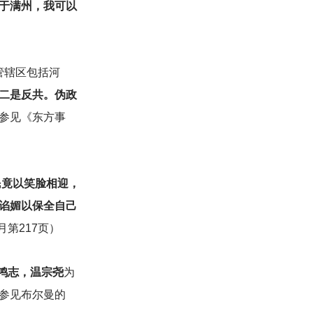
于满州，我可以
管辖区包括河
二是反共。伪政
参见《东方事
民竟以笑脸相迎，
谄媚以保全自己
月第217页）
鸿志，温宗尧
为
参见布尔曼的