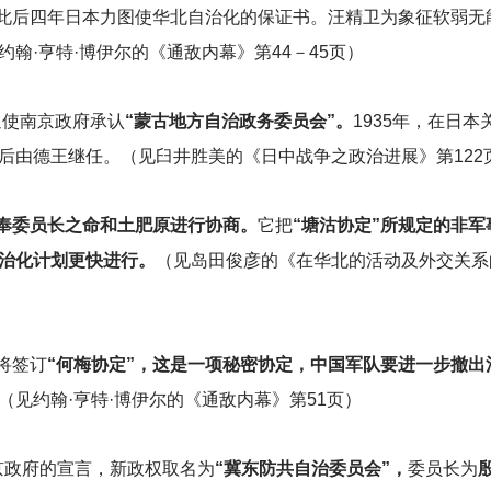
此后四年日本力图使华北自治化的保证书。汪精卫为象征软弱无
约翰·亨特·博伊尔的《通敌内幕》第44－45页）
迫使南京政府承认
“蒙古地方自治政务委员会”。
1935年，在日
后由德王继任。（见臼井胜美的《日中战争之政治进展》第122
是奉委员长之命和土肥原进行协商。
它把
“塘沽协定”所规定的非
治化计划更快进行。
（见岛田俊彦的《在华北的活动及外交关系的
将签订
“何梅协定”，这是一项秘密协定，中国军队要进一步撤出
（见约翰·亨特·博伊尔的《通敌内幕》第51页）
京政府的宣言，新政权取名为
“冀东防共自治委员会”，
委员长为