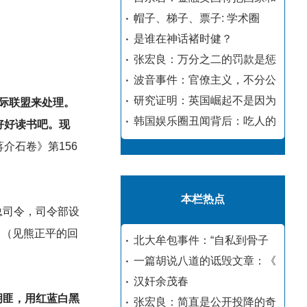
帽子、梯子、票子: 学术圈
是谁在神话褚时健？
张宏良：万分之二的罚款是惩
波音事件：官僚主义，不分公
研究证明：英国崛起不是因为
际联盟来处理。
韩国娱乐圈丑闻背后：吃人的
好好读书吧。现
介石卷》第156
本栏热点
总司令，司令部设
。
（见熊正平的回
北大牟包事件：“自私到骨子
一篇胡说八道的诋毁文章：《
汉奸余茂春
胡匪，用红蓝白黑
张宏良：简直是公开投降的奇