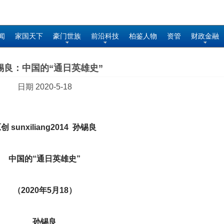
闻
家国天下
豪门世族
前沿科技
柏鉴人物
资管
财政金融
锡良：中国的“通日英雄史”
日期 2020-5-18
创 sunxiliang2014
孙锡良
中国的“通日英雄史”
（2020年5月18）
孙锡良