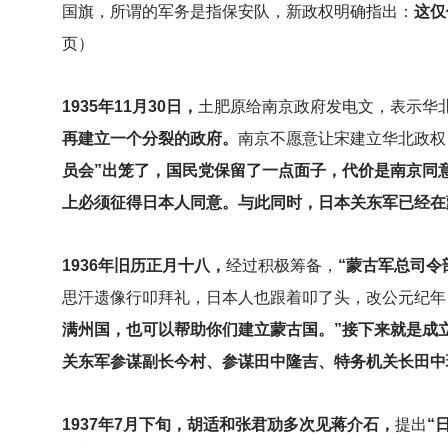
国旗，所谓的军务是指保安队，新政权明确指出：
这仅
页）
1935
年11月30日，
土肥原给南京政府发电文，表示华
再建立一个分裂的政府。
南京不愿意让宋建立华北政权
员会”出笼了，国民党保留了一点面子，代价是南京同
上必须征得日本人同意。与此同时，日本关东军已经在
1936
年旧历正月十八，
经过积极筹备，
“蒙古军总司令
思汗遗像行叩拜礼，日本人也跟着叩了头，改公元纪年
满州国，也可以帮助你们建立蒙古国。”接下来就是成
关东军参谋副长今村、参谋田中隆吉、特务机关长田中
1937
年7月下旬，胡适和张君劢多次见蒋介石，
提出
“