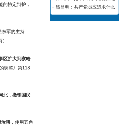
能的协定辩护，
钱昌明：共产党员应追求什么
本关东军的主持
页）
军事区扩大到察哈
调整》第118
河北，撤销国民
殷汝耕
，使用五色