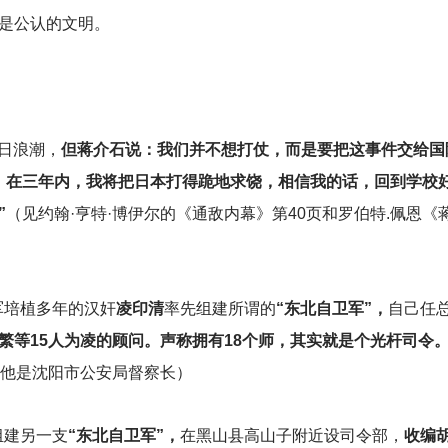
是公认的文明。
日浪潮，
但蒋介石说：我们并不想打仗，而是要把这事件交给国
，在三年内，我将把日本打得跪地求饶，相信我的话，回到学校
”
（见约翰·亨特·博伊尔的《通敌内幕》第40页和罗伯特.佩恩《蒋
军培植多年的汉奸
凌印清
率先组建所谓的
“东北自卫军”，
自己任
繁等15人为凌的顾问。声称拥有18个师，其实就是个光杆司令
，他是沈阳市公安局督察长）
组建另一支
“东北自卫军”，
在黑山县高山子附近设司令部，
收编