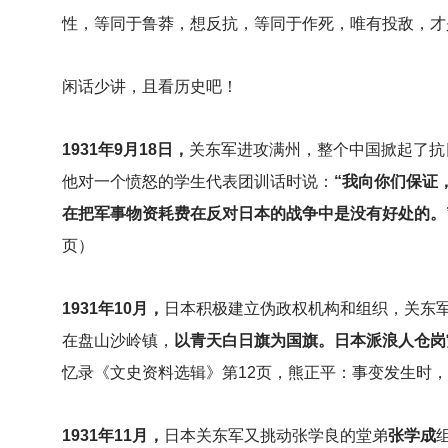
性，等同于鲁莽，想反抗，等同于作死，唯有投敌，才
闲话少讲，且看历史吧！
1931
年9月18日，
关东军进攻满州，整个中国掀起了抗
他对一个愤怒的学生代表团训话时说：
“我向你们保证
在把军事物资耗费在反对日本的战争中是没有好处的。
页）
1931
年10月，
日本积极建立伪政权机构和组织，关东
在盘山沙岭镇，
以青天白日旗为国旗。日本派浪人仓岗
忆录《文史资料选辑》第12页，熊正平：事变发生时
1931
年11月，
日本关东军又挑动张学良的堂弟
张学成