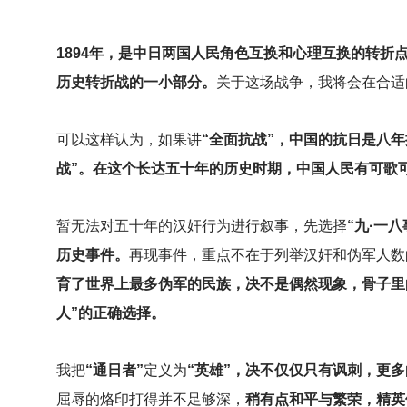
1894
年，是中日两国人民角色互换和心理互换的转折
历史转折战的一小部分。
关于这场战争，我将会在合适
可以这样认为，如果讲
“全面抗战”，中国的抗日是八
战”。在这个长达五十年的历史时期，中国人民有可歌
暂无法对五十年的汉奸行为进行叙事，先选择
“九·一
历史事件。
再现事件，重点不在于列举汉奸和伪军人数
育了世界上最多伪军的民族，决不是偶然现象，骨子里
人”的正确选择。
我把
“通日者”
定义为
“英雄”，决不仅仅只有讽刺，更
屈辱的烙印打得并不足够深，
稍有点和平与繁荣，精英