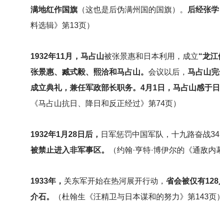
满地红作国旗
（这也是后伪满州国的国旗）。
后经张学
料选辑》第13页）
1932
年11月，马占山
被张景惠和日本利用，成立
“龙江
张景惠、臧式毅、熙洽和马占山。
会议以后，
马占山完
成立典礼，兼任军政部长职务。4月1日，马占山感于日
《马占山抗日、降日和反正经过》第74页）
1932
年1月28日后，
日军惩罚中国军队，十九路奋战3
被禁止进入非军事区。
（约翰·亨特·博伊尔的《通敌内
1933
年，
关东军开始在热河展开行动，
省会被仅有12
介石。
（杜翰生《汪精卫与日本谋和的努力》第143页