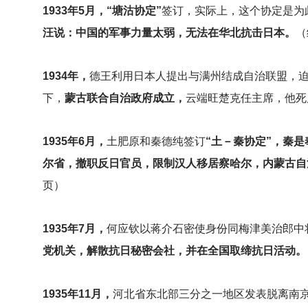
1933
年5月，“塘沽协定”
签订，实际上，这个协定是为
汪说：中国的军事力量太弱，无法在华北抗击日本。
（
1934
年，
德王利用日本人提出与满州结成自治联盟，
下，
蒙古联合自治政府成立，
云端旺楚克任主席，他死
1935
年6月，
土肥原和秦德纯签订
“土－秦协定”，秦
尔省，撤职反日官员，限制汉人移居察哈尔，内蒙古自
页）
1935
年7月，
何应钦以蒋介石密使身份同梅津美治郎中
党机关，解散抗日秘密会社，并在全国取缔抗日活动。
1935
年11月，
河北省东北部三分之一地区发表脱离南