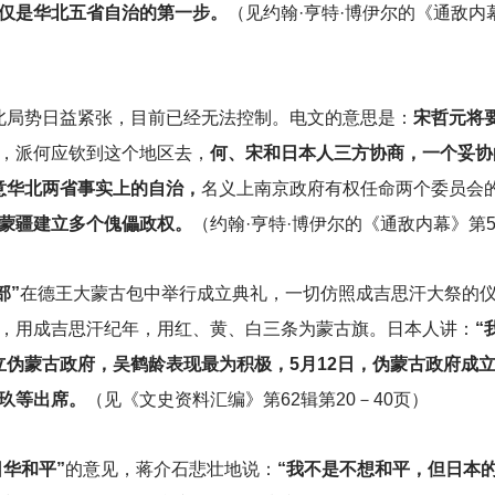
仅是华北五省自治的第一步。
（见约翰·亨特·博伊尔的《通敌内幕
北局势日益紧张，目前已经无法控制。电文的意思是：
宋哲元将
，派何应钦到这个地区去，
何、宋和日本人三方协商，一个妥协
意华北两省事实上的自治，
名义上南京政府有权任命两个委员会
蒙疆建立多个傀儡政权。
（约翰·亨特·博伊尔的《通敌内幕》第5
部”
在德王大蒙古包中举行成立典礼，一切仿照成吉思汗大祭的
，用成吉思汗纪年，用红、黄、白三条为蒙古旗。日本人讲：
“
立伪蒙古政府，吴鹤龄表现最为积极，5月12日，伪蒙古政府成
玖等出席。
（见《文史资料汇编》第62辑第20－40页）
日华和平”
的意见，蒋介石悲壮地说：
“我不是不想和平，但日本