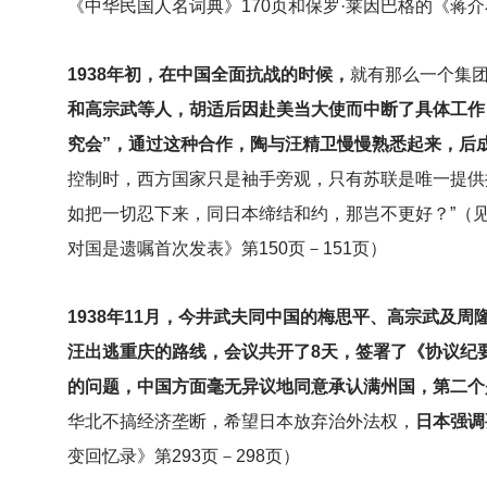
《中华民国人名词典》170页和保罗·莱因巴格的《蒋介
1938
年初，在中国全面抗战的时候，
就有那么一个集
和高宗武等人，胡适后因赴美当大使而中断了具体工作
究会”，通过这种合作，陶与汪精卫慢慢熟悉起来，后
控制时，西方国家只是袖手旁观，只有苏联是唯一提供
如把一切忍下来，同日本缔结和约，那岂不更好？”（见
对国是遗嘱首次发表》第150页－151页）
1938
年11月，今井武夫同中国的梅思平、高宗武及周
汪出逃重庆的路线，会议共开了8天，签署了《协议纪
的问题，中国方面毫无异议地同意承认满州国，第二个
华北不搞经济垄断，希望日本放弃治外法权，
日本强调
变回忆录》第293页－298页）