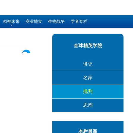
领袖未来
商业地立
生物战争
学者专栏
全球精英学院
讲史
名家
批判
思潮
本栏最新