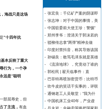
张宏良：千亿矿产案的阴谋即
战，海战只是这场
张志坤：对于中国的事情，美
中国驻委前大使王珍：警惕“
郑州李爷：澄清关于郭沫若的
是
“十四年抗
驳柳传志拿“两弹”精神去做
印度封禁抖音，称其导致该国
孙锡良：敢骂毛泽东就是英雄
但基本反映了重大
《流浪地球》，究竟动了谁的
辱行为，一个孕
郭松民 | 翟天临事件：直
永远是“聪明
巴菲特再喷加密货币：比特币
吹牛皮的笑话干实事的，评联
通钢老工人吴敬堂：“我为什
一部屈辱史，但
中国机床工业40年，产业虚
占了主流，
有血
吕永岩：金融卖国将把国家和