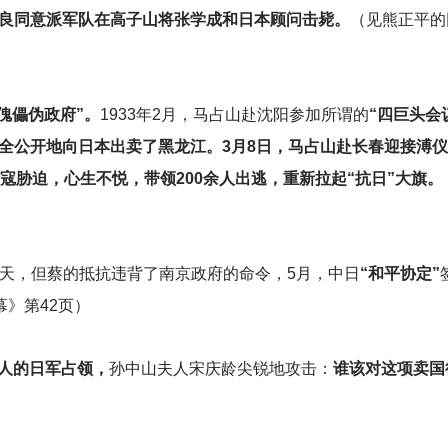
良同意派军队在高子山将张学成和日本顾问击毙。
（见熊正平的
傀儡伪政府”。
1933年2月，马占山赴沈阳参加所谓的
“四巨头会
全公开地向日本出卖了黑龙江。3月8日，马占山赴长春迎接溥仪
寇胁迫，心生不悦，带领200余人出逃，重新拉起“抗日”大旗。
4天，但蔡的抵抗违背了南京政府的命令，5月，中日
“和平协定”
幕》第42页）
8人的日军占领，
孙中山夫人宋庆龄尖锐地攻击：
谁该对这项卖国
）