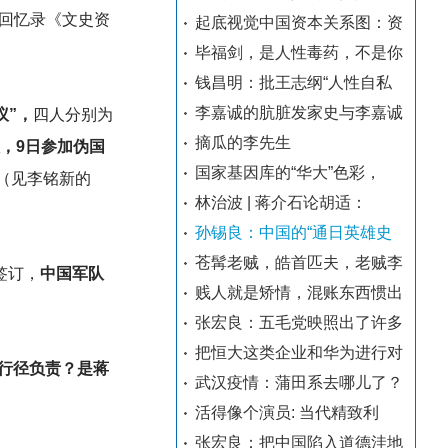
回忆录《文史资
起底视觉中国资本关系图：资
毕福剑，是人性毒药，不是你
钱昌明：批王志纲“人性自私
李嘉诚的肮脏发家史与李嘉诚
议”，
四人分别为
摘瓜的李先生
，9日参加伪国
国家基因库的“华大”色彩，
（见李铭新的
林治波 | 蒋介石论胡适：
孙锡良：中国的“通日英雄史
苍髯老贼，皓首匹夫，老贼李
签订，
中国军队
贱人就是矫情，混账东西惯出
张宏良：五毛党映照出了许多
把恒大这类企业和华为进行对
行径负责？是蒋
武汉疫情：蒲田系去哪儿了？
活得像个演员: 当代精致利
张宏良：把中国陷入道德洼地