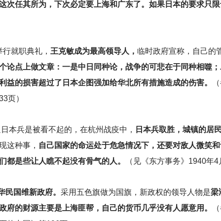
这次任其所为，下次必定要上海和广东了。如果日本的要求只限
举行就职典礼，
王克敏成为最高领导人，
临时政府宣称，自己的
个论点上做文章：一是中日同种论，战争的可悲在于同种相噬；
利益的损害超过了日本企图强加给华北所有措施造成的伤害。
（
33页）
迎日本兵是被看不起的，在杭州战疫中，
日本兵取胜，城镇的居
现这种事，
自己国家的命运处于危急情况下，还要对敌人微笑和
们都是些让人瞧不起没有骨气的人。
（见《东方事务》1940年4
华民国维新政府。
采用五色旗做为国旗，新政权的领导人物是
梁
政府的财源主要是上海匪帮，自己的货币几乎没有人愿意用。
（